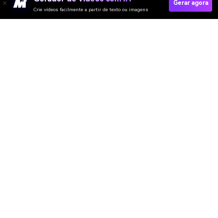
Gerar agora
Crie vídeos facilmente a partir de texto ou imagens
Gerador de Vídeo
Gerador de Imagens
Gerador de Música
Templates & Filtros
Removedor de marca d'água
Recursos