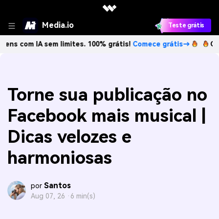
Media.io
Teste grátis
om IA sem limites. 100% grátis!
Comece grátis→
Crie imag
Torne sua publicação no
Facebook mais musical |
Dicas velozes e
harmoniosas
Santos
por
Aug 07, 26 ·
6 min(s)