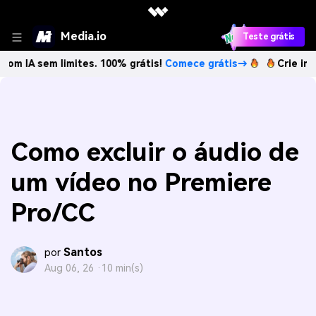
Media.io
Teste grátis
em limites. 100% grátis!
Comece grátis→
Crie imagens com
Como excluir o áudio de
um vídeo no Premiere
Pro/CC
Santos
por
Aug 06, 26 ·
10 min(s)