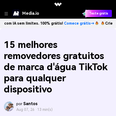
Media.io
Teste grátis
sem limites. 100% grátis!
Comece grátis→
Crie imagens c
15 melhores
removedores gratuitos
de marca d'água TikTok
para qualquer
dispositivo
Santos
por
Aug 07, 26 ·
13 min(s)