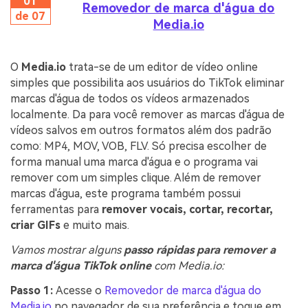
01
Removedor de marca d'água do
de 07
Media.io
O
Media.io
trata-se de um editor de vídeo online
simples que possibilita aos usuários do TikTok eliminar
marcas d'água de todos os vídeos armazenados
localmente. Da para você remover as marcas d'água de
vídeos salvos em outros formatos além dos padrão
como: MP4, MOV, VOB, FLV. Só precisa escolher de
forma manual uma marca d'água e o programa vai
remover com um simples clique. Além de remover
marcas d'água, este programa também possui
ferramentas para
remover vocais, cortar, recortar,
criar GIFs
e muito mais.
Vamos mostrar alguns
passo rápidas para remover a
marca d'água TikTok online
com Media.io:
Passo 1:
Acesse o
Removedor de marca d'água do
Media.io
no navegador de sua preferência e toque em