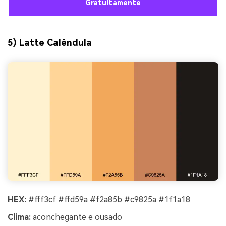
Gratuitamente
5) Latte Calêndula
HEX:
#fff3cf #ffd59a #f2a85b #c9825a #1f1a18
Clima:
aconchegante e ousado