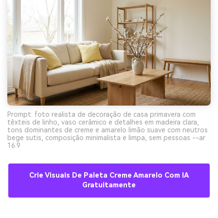
Prompt: foto realista de decoração de casa primavera com
têxteis de linho, vaso cerâmico e detalhes em madeira clara,
tons dominantes de creme e amarelo limão suave com neutros
bege sutis, composição minimalista e limpa, sem pessoas --ar
16:9
Crie Visuais De Paleta Creme Amarelo Com IA
Gratuitamente