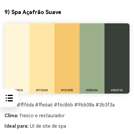
9) Spa Açafrão Suave
HEX:
#fff6da #ffe6a6 #f6c86b #9bb08a #3b3f3a
Clima:
fresco e restaurador
Ideal para:
UI de site de spa