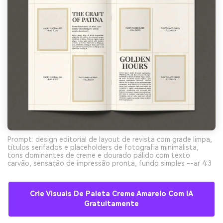
Prompt: design editorial de layout de revista com grade limpa,
títulos serifados e placeholders de fotografia minimalista,
tons dominantes de creme e dourado pálido com texto
carvão, sensação de impressão pronta, fundo simples --ar 4:3
Crie Visuais De Paleta Creme Amarelo Com IA
Gratuitamente