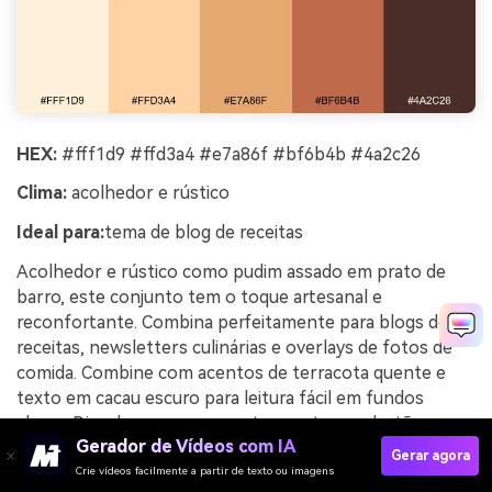
HEX:
#fff1d9 #ffd3a4 #e7a86f #bf6b4b #4a2c26
Clima:
acolhedor e rústico
Ideal para:
tema de blog de receitas
Acolhedor e rústico como pudim assado em prato de
barro, este conjunto tem o toque artesanal e
reconfortante. Combina perfeitamente para blogs de
receitas, newsletters culinárias e overlays de fotos de
comida. Combine com acentos de terracota quente e
texto em cacau escuro para leitura fácil em fundos
claros. Dica de uso: reserve a terracota para botões e
Gerador de Vídeos com IA
tags de categoria para navegação fácil.
Gerar agora
Crie vídeos facilmente a partir de texto ou imagens
Exemplo de imagem de custard clay kitchen gerado