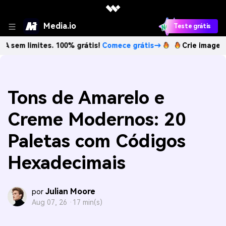
Media.io
Teste grátis
mites. 100% grátis!
Comece grátis→
Crie imagens com IA s
Tons de Amarelo e
Creme Modernos: 20
Paletas com Códigos
Hexadecimais
Julian Moore
por
Aug 07, 26 ·
17 min(s)