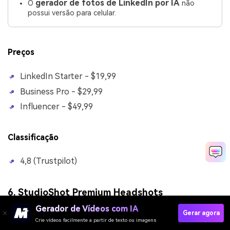
gerador de fotos de LinkedIn por IA
O
não
possui versão para celular.
Preços
LinkedIn Starter - $19,99
Business Pro - $29,99
Influencer - $49,99
Classificação
4,8 (Trustpilot)
6.
StudioShot Premium Headshots
Gerador de Vídeos com IA
Gerar agora
Crie vídeos facilmente a partir de texto ou imagens