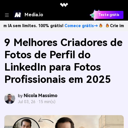
Media.io
Teste grátis
 limites. 100% grátis!
Comece grátis→
Crie imagens com I
9 Melhores Criadores de
Fotos de Perfil do
LinkedIn para Fotos
Profissionais em 2025
Nicola Massimo
by
Jul 03, 26 ·
15 min(s)