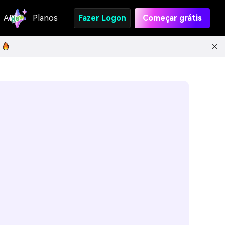
API
Planos
Fazer Logon
Começar grátis