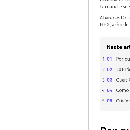
tornando-se s
Abaixo estão 
HEX, além de f
Neste ar
Por qu
20+ Id
Quais
Como U
Crie V