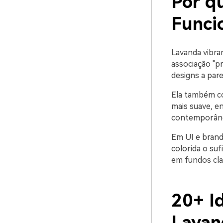
Por q
Funci
Lavanda vibra
associação "p
designs a par
Ela também co
mais suave, 
contemporâneo
Em UI e brand
colorida o suf
em fundos cla
20+ I
Lavan