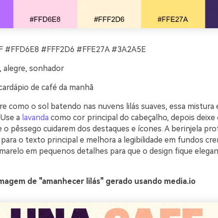
 #FFD6E8 #FFF2D6 #FFE27A #3A2A5E
 alegre, sonhador
cardápio de café da manhã
re como o sol batendo nas nuvens lilás suaves, essa mistura
 Use a
lavanda
como cor principal do cabeçalho, depois deixe
 o pêssego cuidarem dos destaques e ícones. A berinjela pr
ara o texto principal e melhora a legibilidade em fundos cre
arelo em pequenos detalhes para que o design fique elegan
magem de "amanhecer lilás" gerado usando media.io