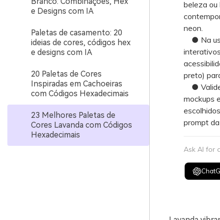
Branco: Combinações, Hex
beleza ou 
e Designs com IA
contemporâ
neon.
Paletas de casamento: 20
● Na usab
ideias de cores, códigos hex
interativo
e designs com IA
acessibili
20 Paletas de Cores
preto) para
Inspiradas em Cachoeiras
● Valide o
com Códigos Hexadecimais
mockups es
escolhidos
23 Melhores Paletas de
prompt da 
Cores Lavanda com Códigos
Hexadecimais
Ask AI for
Chat
Lavanda vibra