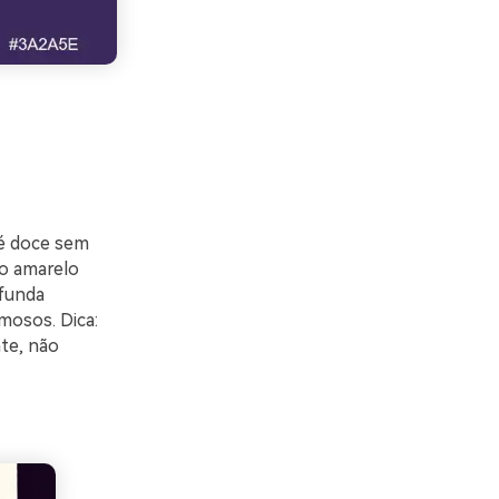
 é doce sem
 o amarelo
ofunda
mosos. Dica:
te, não