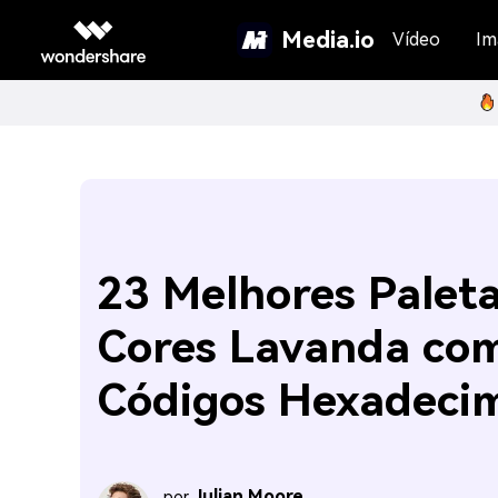
Media.io
Vídeo
Im
23 Melhores Palet
Cores Lavanda co
Códigos Hexadeci
Julian Moore
por