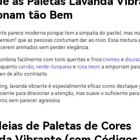
ue as Paletas Lavanda Vib
onam tão Bem
nte parece moderna porque tem a simpatia do pastel, mas m
remium" que as pessoas costumam dar ao roxo. Essa mistura a
ecerem animados sem perder elegância.
mbina facilmente com tons quentes e frios:
cremes
e
doura
enquanto
carvão
,
verde-turquesa
e
rosa neon
a empurram para 
 de alto contraste.
ing, lavanda vibrante é especialmente eficaz como destaque
iciente para direcionar a atenção, mas suave o suficiente para
ros sem parecer agressiva.
deias de Paletas de Cores
da Vibrante (com Códigos