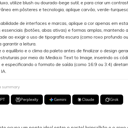
luxo, utilize blush ou dourado-bege sutil; e para criar um contras
neo em pôsteres e tecnologia, aplique carvão, verde-turquesa
ilidade de interfaces e marcas, aplique a cor apenas em est
s essenciais (botões, abas ativas) e formas amplas, mantendo 
dade ao exigir o uso de tipografia escura (como roxo profundo o
 garantir a leitura.
 equilíbrio e o clima da paleta antes de finalizar o design ger
truturais por meio do Media.io Text to Image, inserindo os có
 e especificando o formato de saída (como 16:9 ou 3:4) direta
IA.
 a summary
GPT
Perplexity
Gemini
Claude
Grok
nte ocupa um ponto ideal entre o pastel brincalhão e o roxo 