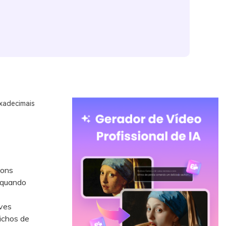
xadecimais
tons
 quando
aves
nichos de