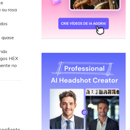
te
 ou rosa
ados
a
u quase
ando
digos HEX
mente no
confiante,