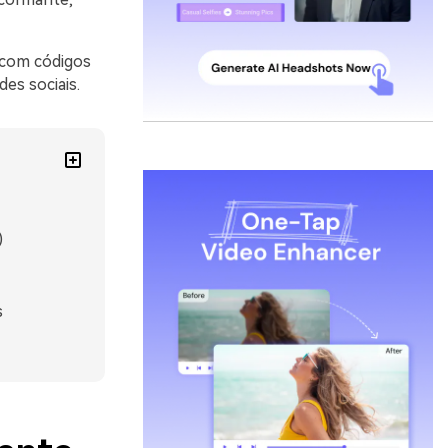
r com códigos
es sociais.
)
s