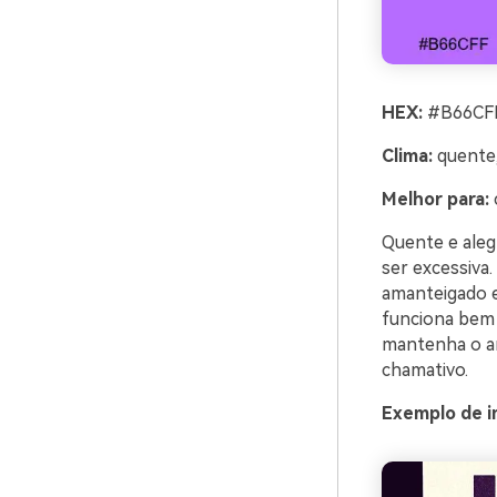
HEX:
#B66CFF
Clima:
quente,
Melhor para:
Quente e aleg
ser excessiva.
amanteigado e
funciona bem p
mantenha o am
chamativo.
Exemplo de i