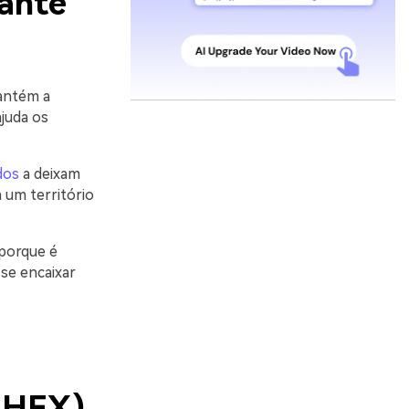
rante
antém a
juda os
dos
a deixam
um território
 porque é
 se encaixar
 HEX)