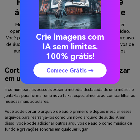
Por que usar o unidor de
áudio? - Unir áudio online
Media.io é conveniente para alguém que deseja fazer
operações tanto para arquivos de áudio quanto de vídeo.
Crie imagens com
Você pode usar o Unidor de Áudio para cortar e unir o arquivo
de áudio ou usar o Editor de Vídeo para adicionar arquivos de
IA sem limites.
áudio e fazer efeitos de vídeo para editar seus vídeos.
100% grátis!
Cortar e unir músicas para reorganizar
Comece Grátis →
em uma nova música MP3
É comum para as pessoas extrair a melodia destacada de uma música e
juntá-las para formar uma nova faixa, especialmente ao compartilhar as
músicas mais populares.
Você pode cortar o arquivo de áudio primeiro e depois mesclar esses
arquivos para rearranjá-los como um novo arquivo de áudio. Além
disso, você pode adicionar outros arquivos de áudio como música de
fundo e gravações sonoras em qualquer lugar.