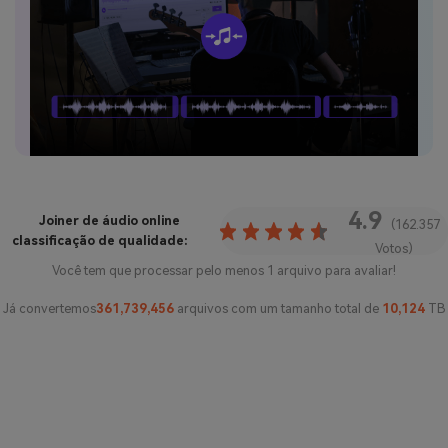
4.9
Joiner de áudio online
(162.357
classificação de qualidade:
Votos)
Você tem que processar pelo menos 1 arquivo para avaliar!
Já convertemos
361,739,456
arquivos com um tamanho total de
10,124
TB