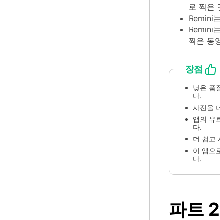
로 찍은 
Remin
Remin
찍은 동
장점
낮은 품
다.
사진을 
앱의 유
다.
더 쉽고
이 앱으
다.
파트 2