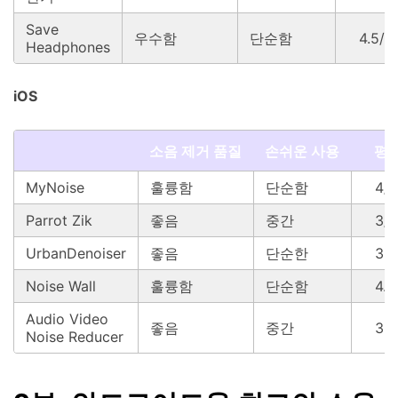
Save
우수함
단순함
4.5/5
Headphones
iOS
소음 제거 품질
손쉬운 사용
평
MyNoise
훌륭함
단순함
4/5
Parrot Zik
좋음
중간
3/5
UrbanDenoiser
좋음
단순한
3.5
Noise Wall
훌륭함
단순함
4.5
Audio Video
좋음
중간
3.5
Noise Reducer