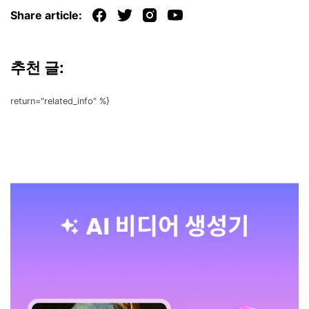
Share article:
추천 글:
return="related_info" %}