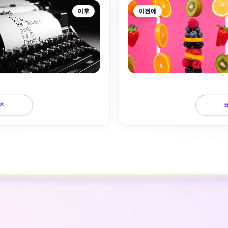
이후
이전에
↗