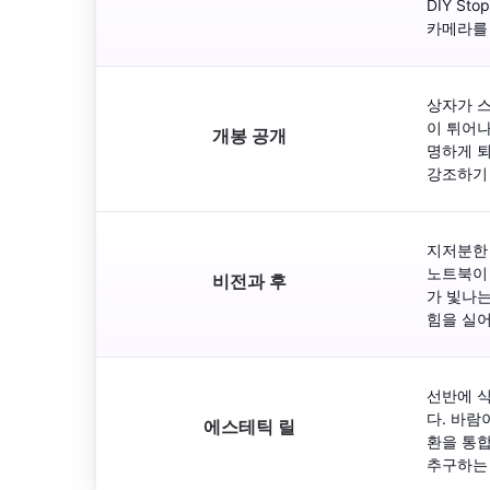
DIY S
카메라를
상자가 
이 튀어나
개봉 공개
명하게 퇴
강조하기
지저분한 
노트북이 
비전과 후
가 빛나는
힘을 실
선반에 식
다. 바람
에스테틱 릴
환을 통합
추구하는