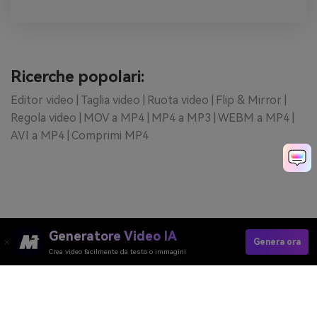
Ricerche popolari:
Editor video |
Taglia video |
Ruota video |
Flip & Mirror |
Regola video |
MOV a MP4 |
MP4 a MP3 |
WEBM a MP4 |
AVI a MP4 |
Comprimi MP4
Generatore Video IA
Genera ora
Crea video facilmente da testo o immagini
Generatore Video AI