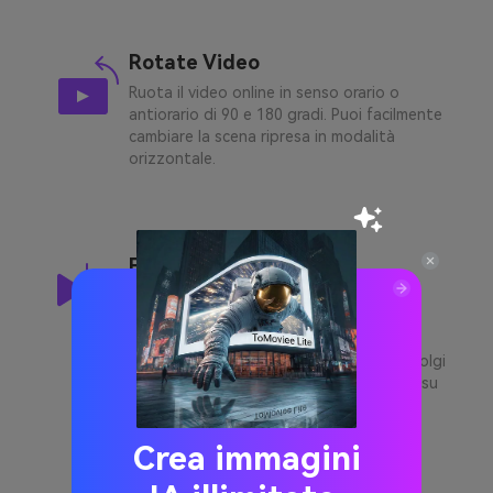
Rotate Video
Ruota il video online in senso orario o
antiorario di 90 e 180 gradi. Puoi facilmente
cambiare la scena ripresa in modalità
orizzontale.
Flip & Mirror Video
UniConverter online (originariamente
Media.io) consente di capovolgere o
specchiare facilmente video online
orizzontalmente o verticalmente. Capovolgi
e rispecchia i video di YouTube o i video su
altri dispositivi senza problemi.
Crea immagini