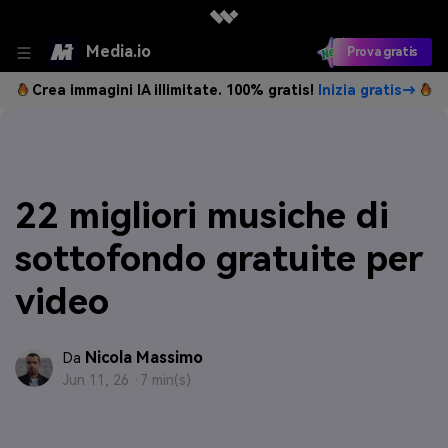
Media.io
Prova gratis
Crea immagini IA illimitate. 100% gratis!
Inizia gratis→
22 migliori musiche di
sottofondo gratuite per
video
Nicola Massimo
Da
Jun 11, 26 ·
7 min(s)