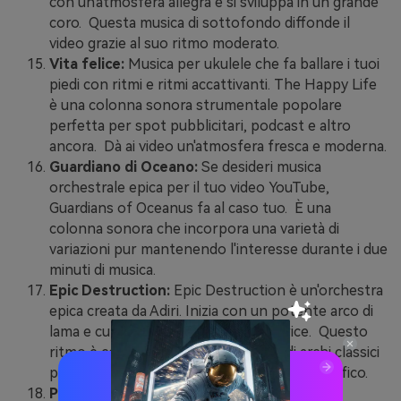
con un'atmosfera allegra e si sviluppa in un grande
coro. Questa musica di sottofondo diffonde il
video grazie al suo ritmo moderato.
Vita felice:
Musica per ukulele che fa ballare i tuoi
piedi con ritmi e ritmi accattivanti. The Happy Life
è una colonna sonora strumentale popolare
perfetta per spot pubblicitari, podcast e altro
ancora. Dà ai video un'atmosfera fresca e moderna.
Guardiano di Oceano:
Se desideri musica
orchestrale epica per il tuo video YouTube,
Guardians of Oceanus fa al caso tuo. È una
colonna sonora che incorpora una varietà di
variazioni pur mantenendo l'interesse durante i due
minuti di musica.
Epic Destruction:
Epic Destruction è un'orchestra
epica creata da Adiri. Inizia con un potente arco di
lama e culmina in un'intensità ispiratrice. Questo
ritmo è combinato con un accenno di archi classici
per dare alla musica un aspetto cinematografico.
Per favore rilancia:
è una traccia musicale di