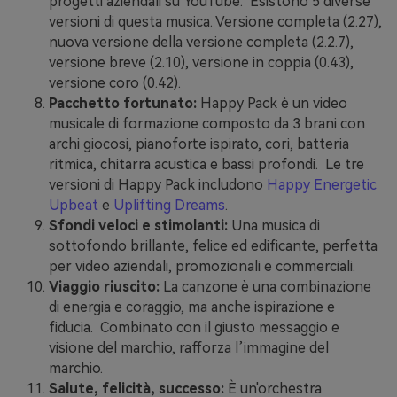
progetti aziendali su YouTube. Esistono 5 diverse
versioni di questa musica. Versione completa (2.27),
nuova versione della versione completa (2.2.7),
versione breve (2.10), versione in coppia (0.43),
versione coro (0.42).
Pacchetto fortunato:
Happy Pack è un video
musicale di formazione composto da 3 brani con
archi giocosi, pianoforte ispirato, cori, batteria
ritmica, chitarra acustica e bassi profondi. Le tre
versioni di Happy Pack includono
Happy
Energetic
Upbeat
e
Uplifting Dreams
.
Sfondi veloci e stimolanti:
Una musica di
sottofondo brillante, felice ed edificante, perfetta
per video aziendali, promozionali e commerciali.
Viaggio riuscito:
La canzone è una combinazione
di energia e coraggio, ma anche ispirazione e
fiducia. Combinato con il giusto messaggio e
visione del marchio, rafforza l’immagine del
marchio.
Salute, felicità, successo:
È un'orchestra