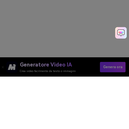
Generatore Video IA
Genera ora
Crea video facilmente da testo o immagini
Media.io Online Tools Quality Rating：
4.7 (162,357 Votes)