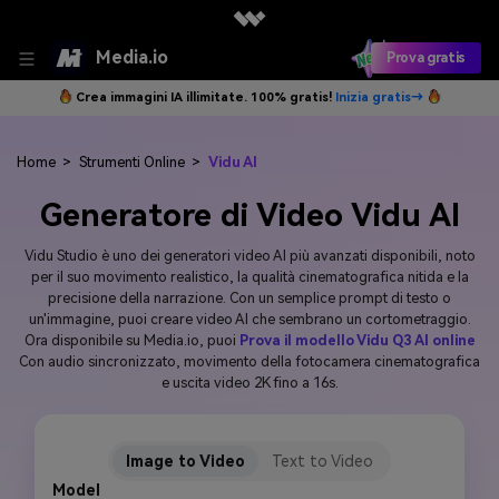
Media.io
Prova gratis
Crea immagini IA illimitate. 100% gratis!
Inizia gratis→
Home
>
Strumenti Online
>
Vidu AI
Generatore di Video Vidu AI
Vidu Studio è uno dei generatori video AI più avanzati disponibili, noto
per il suo movimento realistico, la qualità cinematografica nitida e la
precisione della narrazione. Con un semplice prompt di testo o
un'immagine, puoi creare video AI che sembrano un cortometraggio.
Ora disponibile su Media.io, puoi
Prova il modello Vidu Q3 AI online
Con audio sincronizzato, movimento della fotocamera cinematografica
e uscita video 2K fino a 16s.
Image to Video
Text to Video
Model