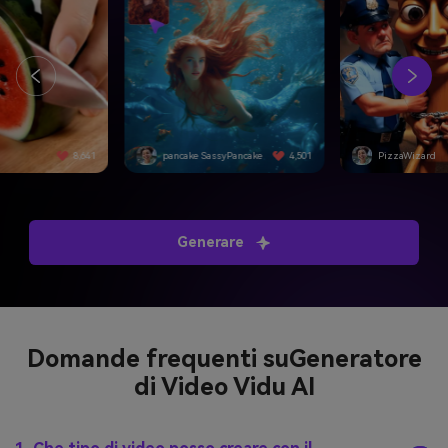
8,641
pancake SassyPancake
4,501
PizzaWizard
Generare
Domande frequenti su
Generatore
di Video Vidu AI