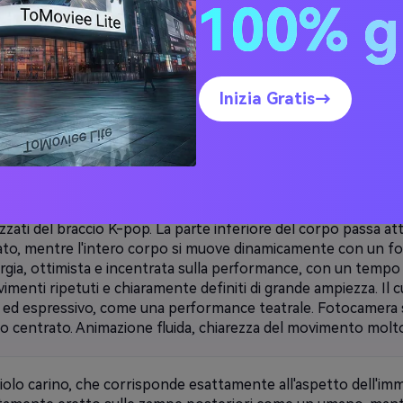
100% g
migliori risultati.
Prompt di Kling 2.6 (copia e incoll
Inizia Gratis→
lo cucciolo che esegue una coreografia di danza in stile K-pop
o è in piedi completamente eretto sulle zampe posteriori co
do l'equilibrio con sicurezza. La danza presenta movimenti nit
 alla coreografia degli idoli del K-pop. Le gambe anteriori si 
 oscillando ampiamente a destra e a sinistra con chiari accenti
zzati del braccio K-pop. La parte inferiore del corpo passa at
 lato, mentre l'intero corpo si muove dinamicamente con un fo
ergia, ottimista e incentrata sulla performance, con un temp
menti ripetuti e chiaramente definiti di grande ampiezza. Il c
 ed espressivo, come una performance teatrale. Fotocamera s
 centrato. Animazione fluida, chiarezza del movimento molto f
olo carino, che corrisponde esattamente all'aspetto dell'imma