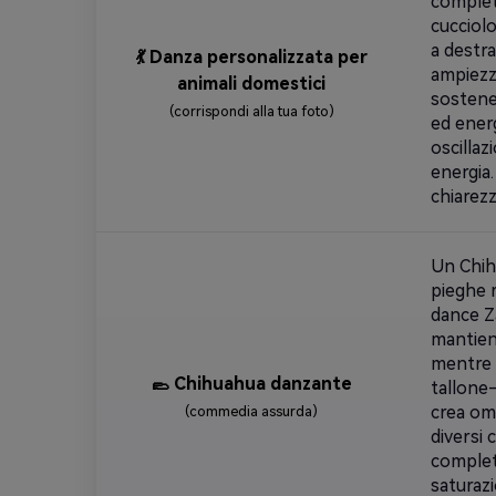
complet
cucciol
a destr
💃 Danza personalizzata per
ampiezza
animali domestici
sostenen
(corrispondi alla tua foto)
ed ener
oscillaz
energia.
chiarezz
Un Chih
pieghe r
dance Z
mantien
mentre 
🥿 Chihuahua danzante
tallone-
crea om
(commedia assurda)
diversi 
complet
saturaz