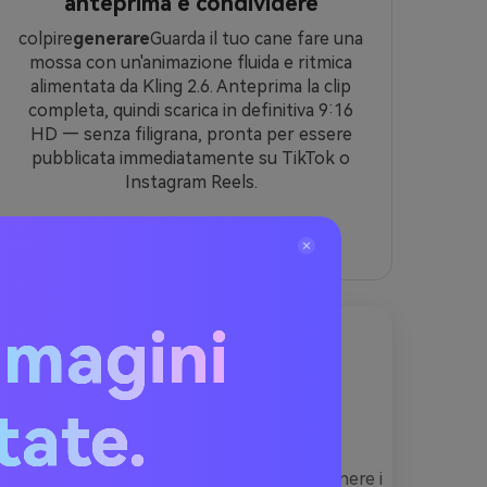
anteprima e condividere
colpire
generare
Guarda il tuo cane fare una
mossa con un'animazione fluida e ritmica
alimentata da Kling 2.6. Anteprima la clip
completa, quindi scarica in definitiva 9:16
HD — senza filigrana, pronta per essere
pubblicata immediatamente su TikTok o
Instagram Reels.
mmagini
 pronti da copiare e
itate.
incollarli nella casella del prompt per ottenere i