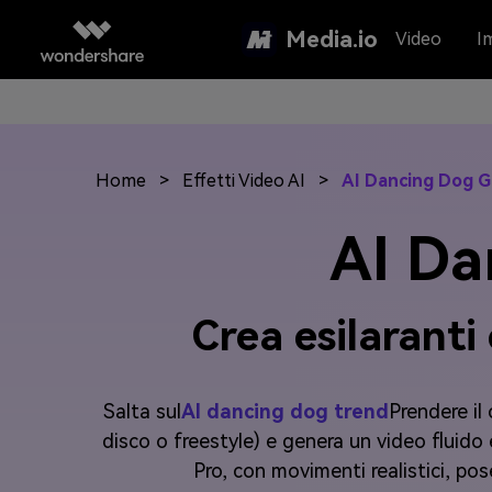
Media.io
Video
I
Home
>
Effetti Video AI
>
AI Dancing Dog 
AI Da
Crea esilaranti
Salta sul
AI dancing dog trend
Prendere il
disco o freestyle) e genera un video fluido
Pro, con movimenti realistici, pos