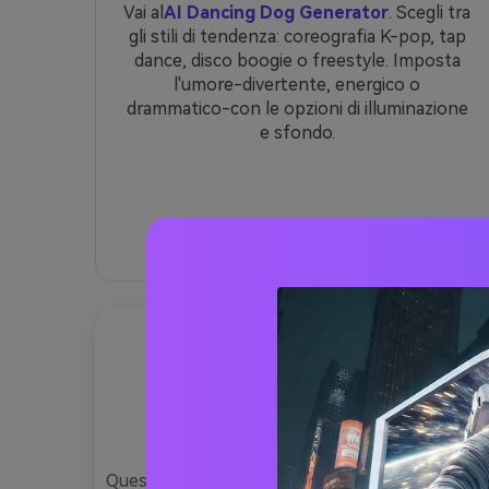
Vai al
AI Dancing Dog Generator
. Scegli tra
gli stili di tendenza: coreografia K-pop, tap
dance, disco boogie o freestyle. Imposta
l'umore-divertente, energico o
drammatico-con le opzioni di illuminazione
e sfondo.
3 comprovati sugger
Questi suggerimenti sono ottimizzati per Kling 2.