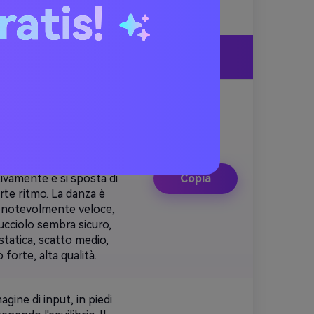
ratis!
a)
Copia
 a ritmo veloce. Il
me un umano,
idi, ritmici ed energici,
muovono in modo rapido e
, simili ai movimenti
tivamente e si sposta di
Copia
rte ritmo. La danza è
o notevolmente veloce,
ucciolo sembra sicuro,
tatica, scatto medio,
orte, alta qualità.
gine di input, in piedi