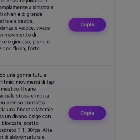
ndo l'equilibrio. Il
ampiamente a sinistra e
 chiari e di grande
tra e a destra,
Copia
 danza è veloce, vivace
un movimento di
lice e giocoso, pieno di
ione fluida, forte
ndo una gonna tutu a
 ritmici movimenti di tap
mestico. Il cane
cciale stoica e morta
un preciso contatto
da una finestra laterale
Copia
ta un divano beige con
a bloccata, scatto
drato 1:1, 30fps. Alta
ri di abbronzatura e