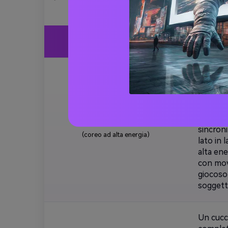
Stile di danza
Un singo
cucciol
mantenen
ispirati
preciso,
🕺 K-pop cucciolo
sincroni
(coreo ad alta energia)
lato in
alta en
con movi
giocoso
soggetto
Un cucci