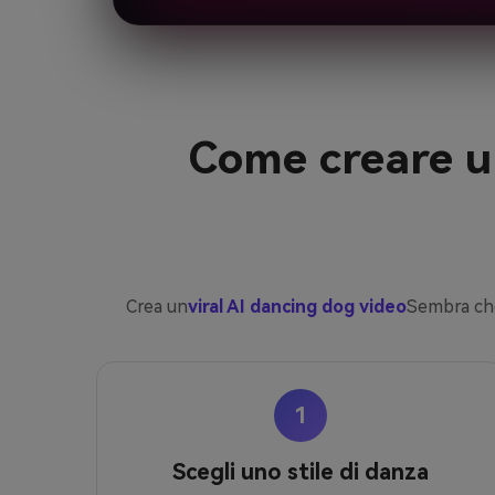
Come creare un
Crea un
viral AI dancing dog video
Sembra che
1
Scegli uno stile di danza