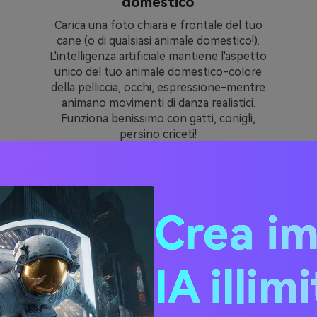
domestico
Carica una foto chiara e frontale del tuo
cane (o di qualsiasi animale domestico!).
L'intelligenza artificiale mantiene l'aspetto
unico del tuo animale domestico-colore
della pelliccia, occhi, espressione-mentre
animano movimenti di danza realistici.
Funziona benissimo con gatti, conigli,
persino criceti!
Crea i
imenti AI per i cani danzanti:
incollare
IA illim
6 e imitano i contenuti TikTok alle migliori prestazioni. Basta 