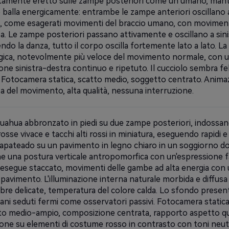
amente eretto sulle zampe posteriori come un umano, mantene
o balla energicamente: entrambe le zampe anteriori oscillano 
a, come esagerati movimenti del braccio umano, con movimenti
. Le zampe posteriori passano attivamente e oscillano a sinis
do la danza, tutto il corpo oscilla fortemente lato a lato. La
gica, notevolmente più veloce del movimento normale, con 
ione sinistra-destra continuo e ripetuto. Il cucciolo sembra fe
 Fotocamera statica, scatto medio, soggetto centrato. Animaz
a del movimento, alta qualità, nessuna interruzione.
uahua abbronzato in piedi su due zampe posteriori, indossa
osse vivace e tacchi alti rossi in miniatura, eseguendo rapidi e
apateado su un pavimento in legno chiaro in un soggiorno do
e una postura verticale antropomorfica con un'espressione fa
esegue staccato, movimenti delle gambe ad alta energia con 
pavimento. L'illuminazione interna naturale morbida e diffusa 
bre delicate, temperatura del colore calda. Lo sfondo presen
cani seduti fermi come osservatori passivi. Fotocamera static
o medio-ampio, composizione centrata, rapporto aspetto qua
ione su elementi di costume rosso in contrasto con toni neut