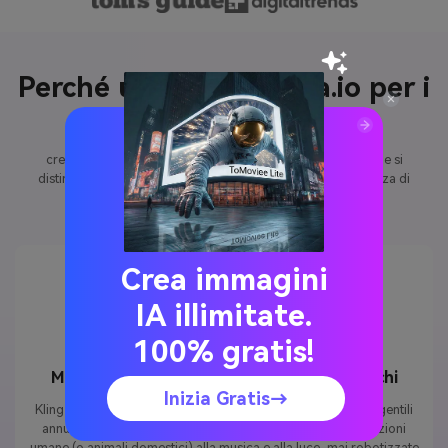
Perché utilizzare Media.io per i
video di discoteche AI
creare
Professionale, Filigrana-Free nightclub clips
che si
distinguono: nessuna installazione di app, nessuna esperienza di
modifica necessaria.
Crea immagini
IA illimitate.
100% gratis!
Movimento naturale della testa e degli occhi
Inizia Gratis→
Kling 2.6 simula movimenti sottili e realistici: lampeggi lenti, gentili
annuimenti della testa e micro-regolazioni che imitano reazioni
umane (o animali domestici) alla musica e alla luce, mai robotizzate