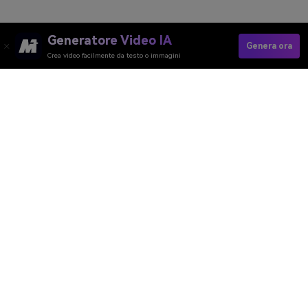
Generatore Video IA
Genera ora
Crea video facilmente da testo o immagini
Make Your Nightclub Video Now
Media.io Online Tools Quality Rating：
4.7 (162,357 Votes)
Generatore Video AI
Generatore Immagini AI
Generatore Musica AI