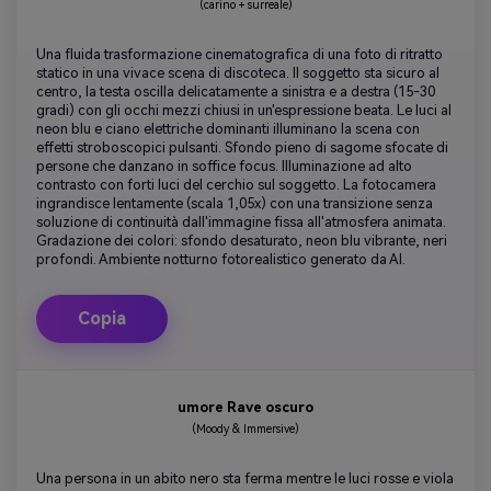
(carino + surreale)
Una fluida trasformazione cinematografica di una foto di ritratto
statico in una vivace scena di discoteca. Il soggetto sta sicuro al
centro, la testa oscilla delicatamente a sinistra e a destra (15-30
gradi) con gli occhi mezzi chiusi in un'espressione beata. Le luci al
neon blu e ciano elettriche dominanti illuminano la scena con
effetti stroboscopici pulsanti. Sfondo pieno di sagome sfocate di
persone che danzano in soffice focus. Illuminazione ad alto
contrasto con forti luci del cerchio sul soggetto. La fotocamera
ingrandisce lentamente (scala 1,05x) con una transizione senza
soluzione di continuità dall'immagine fissa all'atmosfera animata.
Gradazione dei colori: sfondo desaturato, neon blu vibrante, neri
profondi. Ambiente notturno fotorealistico generato da AI.
Copia
umore Rave oscuro
(Moody & Immersive)
Una persona in un abito nero sta ferma mentre le luci rosse e viola