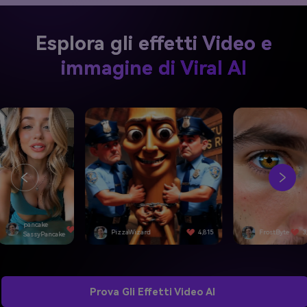
Esplora gli effetti Video e
immagine di Viral AI
izzaWizard
4,815
FrostByte
3,092
SwiftEdge
Prova Gli Effetti Video AI