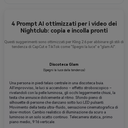
4 Prompt AI ottimizzati per i video dei
Nightclub: copia e incolla pronti
Questi suggerimenti sono ottimizzati per Kling 2.6 per abbinare gli stili di
tendenza di CapCut e TikTok come "Spegni la luce" e "glam AI".
Discoteca Glam
(Spegni la luce dalla tendenza)
Una persona in piedi telaio centrale in una discoteca buia.
All'improvviso, le luci si accendono – effetto stroboscopico –
rivelandoli con la pelle luminosa, gli occhi leggermente chiusi, la
testa che annuisce dolcemente al ritmo. Sfondo pieno di
silhouette di persone che danzano sotto luci LED pulsanti.
Movimento della testa ultra-fluido, sensazione cinematografica di
slow-motion. Cambio realistico di illuminazione da scuro a
luminoso in un solo scatto continuo. Telecamera statica, primo
piano medio, 9:16 verticale.