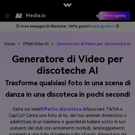
Media.io
Prova gratis
Crea immagini IA illimitate. 100% gratis!
Inizia gratis→
Home
>
Effetti Video AI
>
Generatore di Video per discoteche AI
Generatore di Video per
discoteche AI
Trasforma qualsiasi foto in una scena di
danza in una discoteca in pochi secondi
Salta sul virale
Effetto discoteca AI
Spazzare TikTok e
CapCut! Carica una foto di te, del tuo animale domestico o
addirittura di un bambino e guardateli ballare sotto le luci
pulsanti del club con annuimenti morbidi, lampeggiamenti
sognanti e una folla di ballerini sullo sfondo. Alimentato da