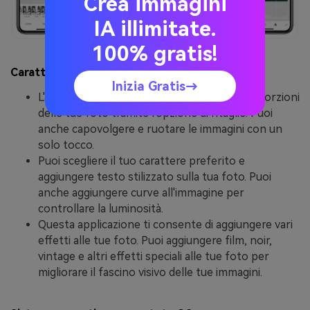
Crea immagini
IA illimitate.
100% gratis!
Caratteristiche principali
Inizia Gratis→
L'applicazione ti consente di regolare le proporzioni
delle tue foto tramite l'opzione di ritaglio. Puoi
anche capovolgere e ruotare le immagini con un
solo tocco.
Puoi scegliere il tuo carattere preferito e
aggiungere testo stilizzato sulla tua foto. Puoi
anche aggiungere curve all'immagine per
controllare la luminosità.
Questa applicazione ti consente di aggiungere vari
effetti alle tue foto. Puoi aggiungere film, noir,
vintage e altri effetti speciali alle tue foto per
migliorare il fascino visivo delle tue immagini.