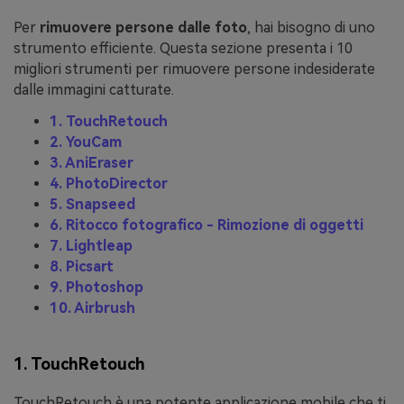
Per
rimuovere persone dalle foto
, hai bisogno di uno
strumento efficiente. Questa sezione presenta i 10
migliori strumenti per rimuovere persone indesiderate
dalle immagini catturate.
1. TouchRetouch
2. YouCam
3. AniEraser
4. PhotoDirector
5. Snapseed
6. Ritocco fotografico - Rimozione di oggetti
7. Lightleap
8. Picsart
9. Photoshop
10. Airbrush
1. TouchRetouch
TouchRetouch è una potente applicazione mobile che ti