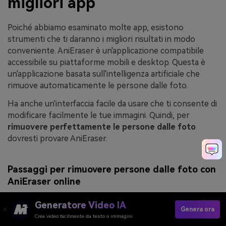
migliori app
Poiché abbiamo esaminato molte app, esistono
strumenti che ti daranno i migliori risultati in modo
conveniente. AniEraser è un'applicazione compatibile
accessibile su piattaforme mobili e desktop. Questa è
un'applicazione basata sull'intelligenza artificiale che
rimuove automaticamente le persone dalle foto.
Ha anche un'interfaccia facile da usare che ti consente di
modificare facilmente le tue immagini. Quindi, per
rimuovere perfettamente le persone dalle foto
dovresti provare AniEraser.
Passaggi per rimuovere persone dalle foto con
AniEraser online
Ecco alcuni semplici passaggi per rimuovere le persone
Generatore Video IA
Genera ora
indesiderate dalle tue foto. Quindi segui i passaggi per
Crea video facilmente da testo o immagini