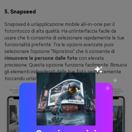
5. Snapseed
Snapseed è un'applicazione mobile all-in-one per il
fotoritocco di alta qualità. Ha un'interfaccia facile da
usare che ti consente di selezionare rapidamente le tue
funzionalità preferite. Tra le opzioni avanzate puoi
selezionare l'opzione "Ripristino" che ti consente di
rimuovere le persone dalle foto
con elevata
precisione. Questa opzione funziona facilmente. Rimuovi
gli elementi indesiderati dalle tue foto semplicemente
toccando un'area specifica.