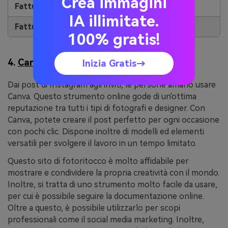
Crea immagini
$59.88
Fatturato annualmente
IA illimitate.
$9.99
Fatturazione mensile
100% gratis!
4.
Canva
Inizia Gratis→
Dai post di Instagram agli inviti, le persone amano usare
Canva. Questo strumento online gode di un'ottima
reputazione tra tutti i tipi di fotografi e designer. Con
Canva, potete creare il post perfetto per ogni occasione
con pochi clic. Dispone inoltre di modelli ed elementi
versatili per svolgere il lavoro in un tempo limitato.
Questo sito di fotoritocco è molto affidabile per
mostrare e condividere la propria creatività con il mondo.
Inoltre, si tratta di uno strumento molto facile da usare,
per cui è possibile seguire la documentazione online.
Oltre a questo, è possibile utilizzarlo per scopi
professionali come il social media marketing. Inoltre,