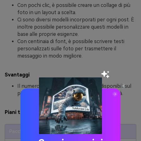
Con pochi clic, è possibile creare un collage di più
foto in un layout a scelta.
Ci sono diversi modelli incorporati per ogni post. È
inoltre possibile personalizzare questi modelli in
base alle proprie esigenze.
Con centinaia di font, è possibile scrivere testi
personalizzati sulle foto per trasmettere il
messaggio in modo migliore.
Svantaggi
Il numero limitato di modelli gratuiti disponibili sul
piano gratuito può limitare la vostra creatività.
Piani tariffari di BeFunky
Pacchetto
Prezzo