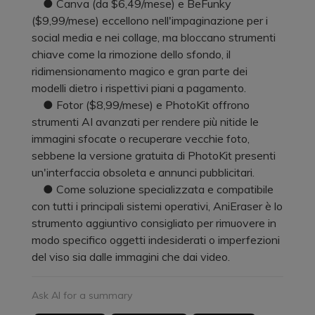
● Canva (da $6,49/mese) e BeFunky
($9,99/mese) eccellono nell'impaginazione per i
social media e nei collage, ma bloccano strumenti
chiave come la rimozione dello sfondo, il
ridimensionamento magico e gran parte dei
modelli dietro i rispettivi piani a pagamento.
● Fotor ($8,99/mese) e PhotoKit offrono
strumenti AI avanzati per rendere più nitide le
immagini sfocate o recuperare vecchie foto,
sebbene la versione gratuita di PhotoKit presenti
un'interfaccia obsoleta e annunci pubblicitari.
● Come soluzione specializzata e compatibile
con tutti i principali sistemi operativi, AniEraser è lo
strumento aggiuntivo consigliato per rimuovere in
modo specifico oggetti indesiderati o imperfezioni
del viso sia dalle immagini che dai video.
Ask AI for a summary