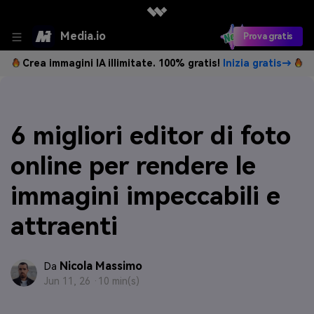
Media.io
Prova gratis
Crea immagini IA illimitate. 100% gratis!
Inizia gratis→
6 migliori editor di foto
online per rendere le
immagini impeccabili e
attraenti
Nicola Massimo
Da
Jun 11, 26 ·
10 min(s)