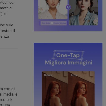
Modifica,
metri di
), e
ne sulla
testo o il
 senza
tà con gli
al media, è
icolo è
re una