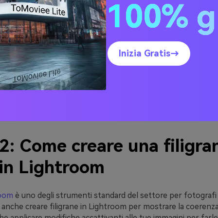
100% g
zazione. In questo modo è possibile tutelare l'attribuzione e l
gi dell'uso dei watermark nelle 
Inizia Gratis→
trumento affidabile, le filigrane possono influire sulla qualità
lle tue immagini.
he peggiorare l'esperienza dell'utente. B. Difficoltà nell'ident
i dettagli della filigrana non posizionati.
2: Come creare una filigra
 in Lightroom
room
è uno degli strumenti standard del settore per fotografi 
 anche creare filigrane in Lightroom per mostrare la coerenza
he applicare modifiche accattivanti alle tue immagini per farle 