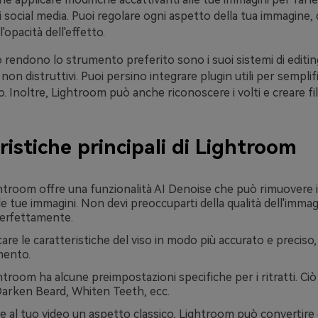
social media. Puoi regolare ogni aspetto della tua immagine, dai
'opacità dell'effetto.
lo rendono lo strumento preferito sono i suoi sistemi di editin
on distruttivi. Puoi persino integrare plugin utili per semplifi
ro. Inoltre, Lightroom può anche riconoscere i volti e creare fil
ristiche principali di Lightroom
troom offre una funzionalità AI Denoise che può rimuovere 
lle tue immagini. Non devi preoccuparti della qualità dell'imma
erfettamente.
are le caratteristiche del viso in modo più accurato e preciso, u
ento.
troom ha alcune preimpostazioni specifiche per i ritratti. Ci
Darken Beard, Whiten Teeth, ecc.
e al tuo video un aspetto classico, Lightroom può convertire 