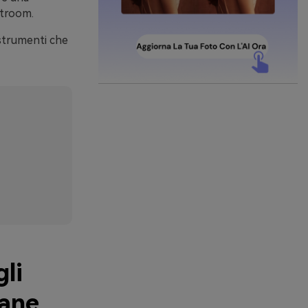
htroom.
 strumenti che
li
rane