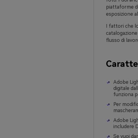
piattaforme di 
esposizione all
I fattori che 
catalogazione n
flusso di lavo
Caratte
Adobe Ligh
digitale da
funziona p
Per modific
mascheram
Adobe Ligh
includere 
Se vuoi dar