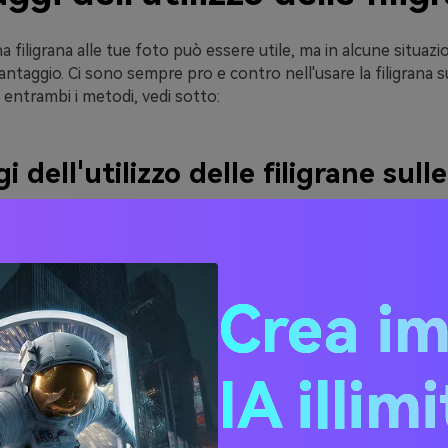
 filigrana alle tue foto può essere utile, ma in alcune situaz
ntaggio. Ci sono sempre pro e contro nell'usare la filigrana su
 entrambi i metodi, vedi sotto:
 dell'utilizzo delle filigrane sull
a ti consente di proteggere il copyright del tuo lavoro mante
lità.
e assicurano inoltre che il tuo marchio venga riconosciuto quan
Crea i
con altri.
 preferiscono acquistare prodotti di marchi famosi. Le filig
attirare più clienti e promuovere la tua attività.
IA illim
utilizzare le filigrane per promuovere i tuoi prodotti e servizi
rendere le tue immagini visivamente più accattivanti.
ncorporata una filigrana nel tuo lavoro, non può essere utiliz