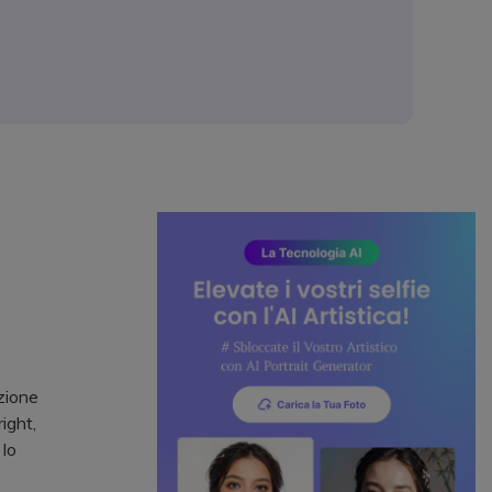
zione
ight,
 lo