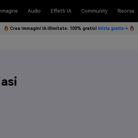
mmagine
Audio
Effetti IA
Community
Risorse
Crea immagini IA illimitate. 100% gratis!
Inizia gratis→
asi