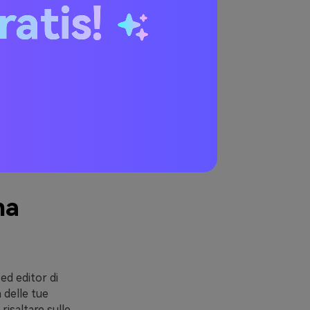
ratis!
e fonti.
foto
 e sull'aspetto
ificare con
na
ed editor di
 delle tue
risaltare sulle