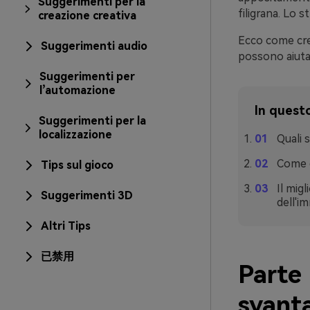
Suggerimenti per la
filigrana. Lo 
creazione creativa
Ecco come cr
Suggerimenti audio
possono aiutar
Suggerimenti per
l’automazione
In questo
Suggerimenti per la
localizzazione
Quali s
Come c
Tips sul gioco
Il mig
Suggerimenti 3D
dell'i
Altri Tips
已禁用
Parte 
svanta