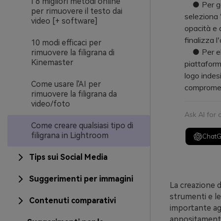
I 6 migliori metodi online
● Per gene
per rimuovere il testo dai
seleziona "
video [+ software]
opacità e 
finalizza 
10 modi efficaci per
● Per elim
rimuovere la filigrana di
Kinemaster
piattaforma
logo indesi
Come usare l'AI per
compromett
rimuovere la filigrana da
video/foto
Ask AI for
Come creare qualsiasi tipo di
filigrana in Lightroom
Chat
Tips sui Social Media
Suggerimenti per immagini
La creazione di
strumenti e le
Contenuti comparativi
importante agg
appositamente