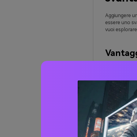
Aggiungere una
essere uno sva
vuoi esplorare
Vantaggi
La filigran
professiona
Le filigran
tuo lavoro 
Le persone
aiutarti ad 
Puoi anche 
aiutarti a 
Una volta i