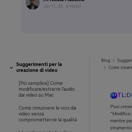
Jun 11, 26 ·
6 min(s)
Blog
Suggeri
Suggerimenti per la
Come creare 
creazione di video
[Più semplice] Come
modificare/estrarre l'audio
TL;D
dai video su Mac
Puoi crear
Come rimuovere le voci dai
"Modifica 
video senza
comprometterne la qualità
mentre per 
strumento b