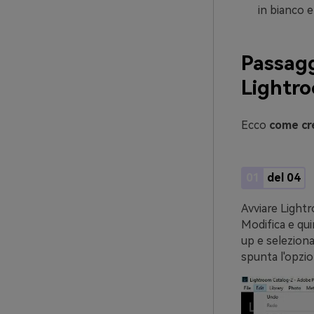
in bianco e
Passagg
Lightr
Ecco
come cre
01
del 04
Avviare Lightr
Modifica e quin
up e seleziona
spunta l'opzio