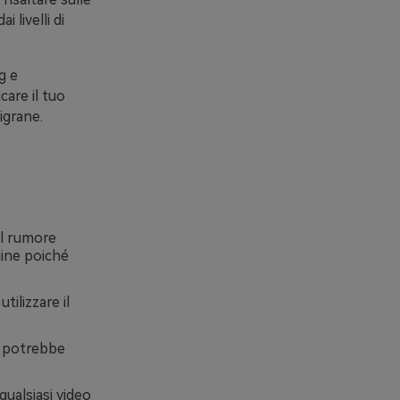
 livelli di
g e
care il tuo
igrane.
il rumore
gine poiché
tilizzare il
ò potrebbe
qualsiasi video