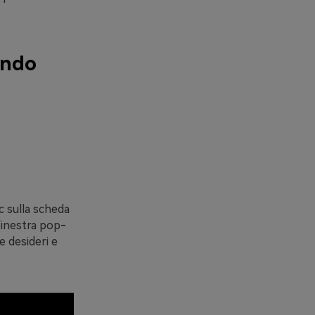
ando
c sulla scheda
 finestra pop-
e desideri e