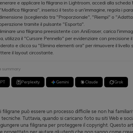
rare e applicare la filigrana in Lightroom, accedi alla scheda 
Modifica filigrana", inserisci il testo o un'immagine, regola i para
dimensione (scegliendo tra "Proporzionale", "Riempi" o "Adatta"
l'operazione tramite il pulsante "Esporta".
inare una filigrana preesistente con AniEraser, carica l'immagi
, utilizza il "Cursore Pennello" per evidenziare con precisione il 
derato e clicca su "Elimina elementi ora" per rimuovere il livello
ere il layout circostante.
 a summary
GPT
Perplexity
Gemini
Claude
Grok
 filigrane può essere un processo difficile se non hai familiari
 tecniche. Tuttavia, quando si caricano foto su siti Web e soci
iungere una filigrana per proteggere il copyright. Questo art
 progettato per aiutare gli utenti che non sanno come crea