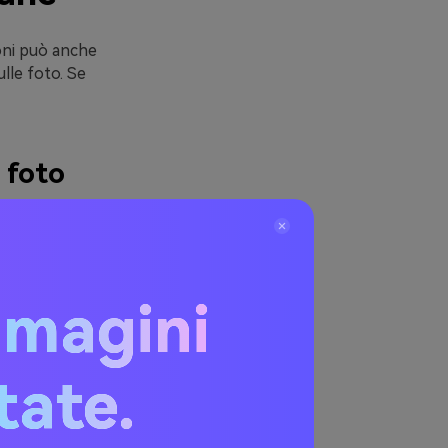
ioni può anche
lle foto. Se
e foto
nendo la
do condividi il
mmagini
rane possono
itate.
. Inoltre, può
zata senza la