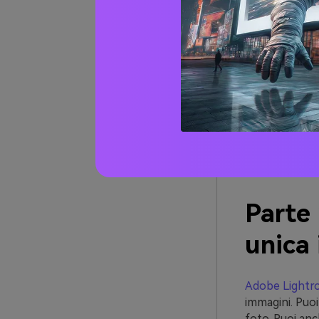
tua autoriz
Svantag
Senza uno s
generale de
Ciò può anc
precisione 
Parte 
unica
Adobe Light
immagini. Puoi
foto. Puoi anc