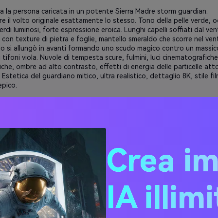
a la persona caricata in un potente Sierra Madre storm guardian.
 il volto originale esattamente lo stesso. Tono della pelle verde, o
rdi luminosi, forte espressione eroica. Lunghi capelli soffiati dal ven
con texture di pietra e foglie, mantello smeraldo che scorre nel ven
io si allungò in avanti formando uno scudo magico contro un massic
i tifoni viola. Nuvole di tempesta scure, fulmini, luci cinematografiche
che, ombre ad alto contrasto, effetti di energia delle particelle att
. Estetica del guardiano mitico, ultra realistico, dettaglio 8K, stile fi
epico.
 la persona caricata in una serena dea della Terra Sierra Madre.
invariato il viso, l'acconciatura e le caratteristiche originali. Pelle ver
occhi delicati e luminosi, lunghi capelli scorrevoli illuminati da luce ca
Crea i
do un'elegante veste di smeraldo fatta di foglie, viti e morbide tex
 In piedi sopra una piccola isola con le braccia aperte, proteggendo
mente la terra dalle morbide nuvole di pioggia. Luce del bordo caldo,
articelle galleggianti, aura divina, atmosfera dello spirito della natur
IA illim
grafico, etereo, splendidamente dettagliato, ispirato alle mitiche 
ci.