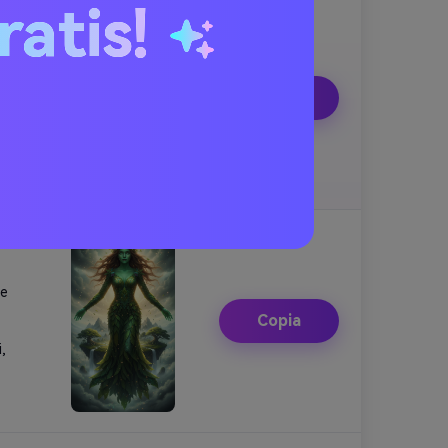
ratis!
di
Copia
le
Copia
,