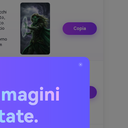
cchi
to,
to.
Copia
cio
orno
lm
de
lda.
mmagini
ture
Copia
a.
itate.
dee