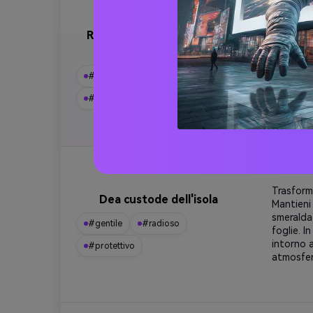
Risveglio dello spirito della
Trasforma
Mantenere
montagna
muschio. 
montagna 
#antico
#elementare
montagne
#mistico
divinità 
Trasforma
Dea custode dell'isola
Mantieni 
smeralda,
#gentile
#radioso
foglie. I
intorno a
#protettivo
atmosfer