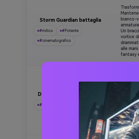
Trasform
Mantenere
bianco-ve
Storm Guardian battaglia
armatura 
Un bracc
#mitico
#Potente
vortice d
#cinematografico
drammati
alle mani
fantasy 
Trasforma
Mantieni 
morbida, 
Dea della Terra protettrice
Indossan
di terra.
#sereno
#divino
#etereo
pacifica
nebbia, p
Cinemato
protettri