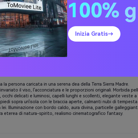
100% g
 la persona caricata in un ibrido Sierra Madre mountain spirit.
 l'identità facciale originale. Pelle infusa di texture verdi, pietra e
Occhi verdi brillanti, crepe di luce dorata sulle guance, sottili motivi 
sulle spalle. Capelli che scorrono con il vento e foglie. Sfondo di
Inizia Gratis→
 imponenti, nebbia vorticosa e nuvole di tempesta. Mitica natura
estetica, realismo fantasy, classificazione cinematografica dei colori.
 la persona caricata in una serena dea della Terra Sierra Madre.
invariato il viso, l'acconciatura e le proporzioni originali. Morbida pel
 occhi delicati e luminosi, capelli lunghi e scollenti, elegante veste a
n piedi sopra un'isola con le braccia aperte, calmanti nubi di tempesta
 lei. Illuminazione con bordo caldo, aura divina, particelle galleggianti
a eterea di natura-spirito, realismo cinematografico fantasy.