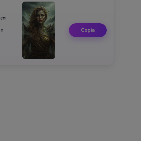
ieni
.
Copia
ne