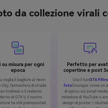
to da collezione virali c
li su misura per ogni
Perfetto per avat
epoca
copertine e post So
u voglia il bagliore al neon
Usa il tuo
GTA Filtro
e City, l'atmosfera di strada
foto
Ovunque: come un a
San Andreas o il realismo
di spicco sui social media
erno di GTA V, il nostro
miniatura di YouTube o an
atore ha stili preimpostati
design di poster. I risulta