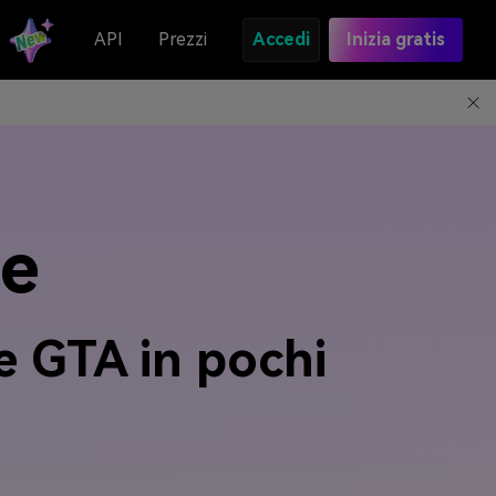
API
Prezzi
Accedi
Inizia gratis
ne
le GTA in pochi