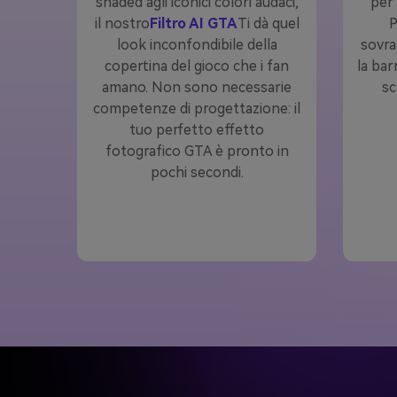
shaded agli iconici colori audaci,
per 
il nostro
Filtro AI GTA
Ti dà quel
P
look inconfondibile della
sovra
copertina del gioco che i fan
la bar
amano. Non sono necessarie
sc
competenze di progettazione: il
tuo perfetto effetto
fotografico GTA è pronto in
pochi secondi.