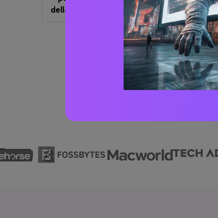
della banda GTA
drammatici e audaci come 