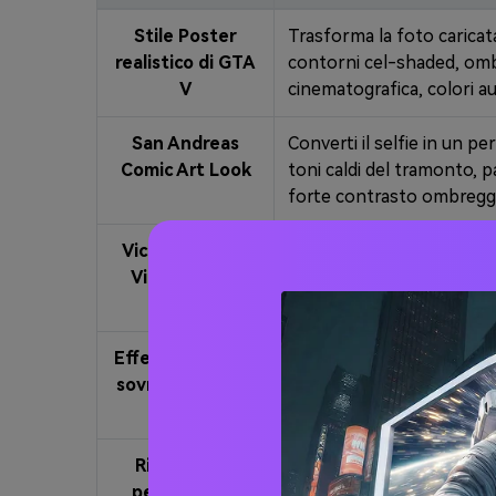
Stile Poster
Trasforma la foto caricata 
realistico di GTA
contorni cel-shaded, omb
V
cinematografica, colori a
San Andreas
Converti il selfie in un pe
Comic Art Look
toni caldi del tramonto, p
forte contrasto ombreggi
Vice City Neon
Trasforma il ritratto in un
Vibe anni' 80
magenta e ciano, ombre di 
della copertina del gioco.
Effetto Meme di
Genera una foto in stile 
sovrapposizione
l'interfaccia utente della
sprecata
'WASTED', effetto fumet
Ritratto del
Crea un ritratto di gangst
personaggio
berretto, sfondo di vicolo