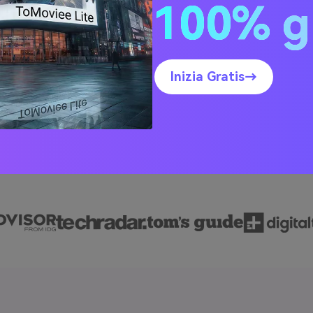
100% g
un rendering ufficiale di personaggi GTA.
Inizia Gratis→
Genera La Mia Foto GTA Ora