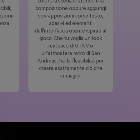
i e
colori, la scena di sfondo e la
bili,
composizione oppure aggiungi
enzione
sovrapposizioni come testo,
denza
adesivi ed elementi
dell'interfaccia utente ispirati al
gioco. Che tu voglia un look
realistico di GTA V o
un'atmosfera retrò di San
Andreas, hai la flessibilità per
creare esattamente ciò che
immagini.