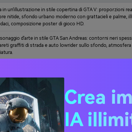
in un'illustrazione in stile copertina di GTA V: proporzioni rea
re nitide, sfondo urbano moderno con grattacieli e palme, il
udaci, composizione poster di gioco HD.
rsonaggio d'arte in stile GTA San Andreas: contorni neri spessi,
areti graffiti di strada e auto lowrider sullo sfondo, atmosfer
atura.
'estetica GTA Vice City: tavolozza al neon degli anni' 80, illum
palma, sfondo tropicale della vita notturna, highlight lucidi, 
Crea i
GTA con la sovrapposizione 'WASTED': aggiungi la barra di sal
 minimap negli angoli, effetto sfocamento in scala di grigi qu
to cinematografico, drammatico freeze-frame.
IA illim
er in stile GTA: opera d'arte ombreggiata in cel, outfit con ca
 urbano, parete con graffiti verniciati a spruzzo, ombre grin