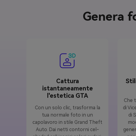
Genera fo
Cattura
Sti
istantaneamente
l'estetica GTA
Che t
Con un solo clic, trasforma la
di Vic
tua normale foto in un
di 
capolavoro in stile Grand Theft
mod
Auto. Dai netti contorni cel-
gener