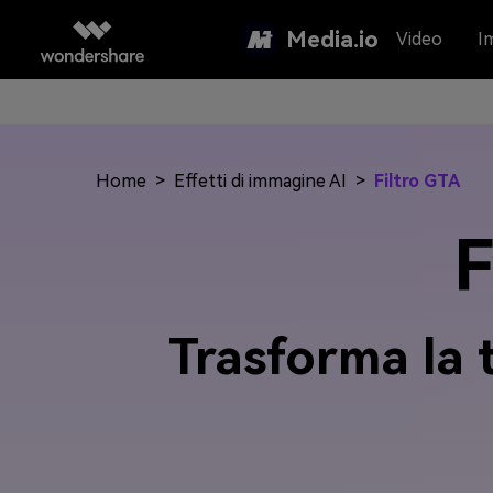
Media.io
Video
I
Home
>
Effetti di immagine AI
>
Filtro GTA
F
Trasforma la t