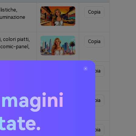
listiche,
Copia
luminazione
 colori piatti,
Copia
a comic-panel,
inazione
Copia
layout retrò
mmagini
ute GTA e
Copia
ando appare
itate.
ppuccio e
Copia
zose, contorni