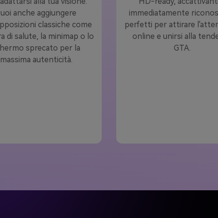
adattarsi alla tua visione.
HD-ready, accattivant
uoi anche aggiungere
immediatamente riconosci
pposizioni classiche come
perfetti per attirare l'att
ra di salute, la minimap o lo
online e unirsi alla ten
hermo sprecato per la
GTA.
massima autenticità.