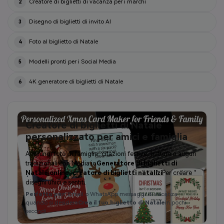
Creatore di biglietti di vacanza per i marchi
2
Disegno di biglietti di invito AI
3
Foto al biglietto di Natale
4
Modelli pronti per i Social Media
5
4K generatore di biglietti di Natale
6
Creatore di biglietti di Natale
personalizzato per amici e famiglia
Aggiungi foto di famiglia, citazioni festive, battute o auguri
tradizionali con Media.io
Generatore di biglietti di
Natale online
e
creatore di biglietti natalizi
Per creare
disegni unici e sentiti.
Perfetto per:
Email o WhatsApp messaggi di vacanza
quando si desidera
Crea il tuo biglietto di Natale
in pochi
secondi.