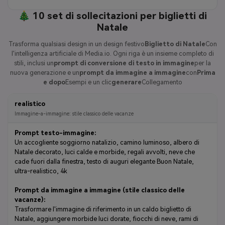
🎄 10 set di sollecitazioni per biglietti di
Natale
Trasforma qualsiasi design in un design festivo
Biglietto di Natale
Con
l'intelligenza artificiale di Media.io. Ogni riga è un insieme completo di
stili, inclusi un
prompt di conversione di testo in immagine
per la
nuova generazione e un
prompt da immagine a immagine
con
Prima
e dopo
Esempi e un clic
generare
Collegamento
realistico
Immagine-a-immagine: stile classico delle vacanze
Prompt testo-immagine:
Un accogliente soggiorno natalizio, camino luminoso, albero di
Natale decorato, luci calde e morbide, regali avvolti, neve che
cade fuori dalla finestra, testo di auguri elegante Buon Natale,
ultra-realistico, 4k
Prompt da immagine a immagine (stile classico delle
vacanze):
Trasformare l'immagine di riferimento in un caldo biglietto di
Natale, aggiungere morbide luci dorate, fiocchi di neve, rami di