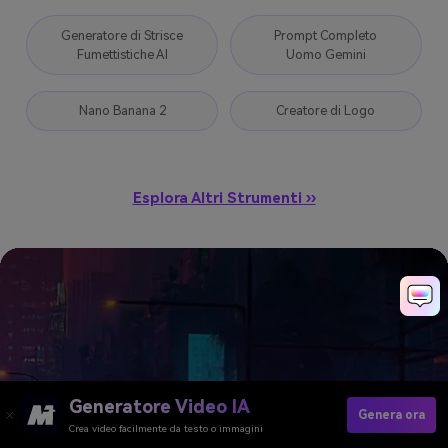
Generatore di Strisce
Prompt Completo
Fumettistiche AI
Uomo Gemini
Nano Banana 2
Creatore di Logo
Esplora Altri Strumenti ››
Diffondi la gioia delle feste:
crea oggi stesso il tuo
biglietto di Natale
personalizzato con il nostro
Generatore Video IA
Genera ora
creatore online.
Crea video facilmente da testo o immagini