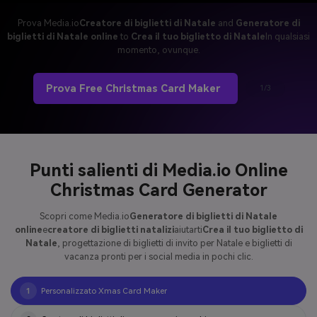
Prova Media.io
Creatore di biglietti di Natale
and
Generatore di
biglietti di Natale online
to
Crea il tuo biglietto di Natale
In qualsiasi
momento, ovunque.
Prova Free Christmas Card Maker
1/3
Punti salienti di Media.io Online
Christmas Card Generator
Scopri come Media.io
Generatore di biglietti di Natale
online
e
creatore di biglietti natalizi
aiutarti
Crea il tuo biglietto di
Natale
, progettazione di biglietti di invito per Natale e biglietti di
vacanza pronti per i social media in pochi clic.
Personalizzato Xmas Card Maker
1