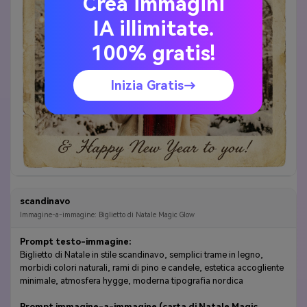
Crea immagini
IA illimitate.
100% gratis!
Inizia Gratis→
scandinavo
Immagine-a-immagine: Biglietto di Natale Magic Glow
Prompt testo-immagine:
Biglietto di Natale in stile scandinavo, semplici trame in legno,
morbidi colori naturali, rami di pino e candele, estetica accogliente
minimale, atmosfera hygge, moderna tipografia nordica
Prompt immagine-a-immagine (carta di Natale Magic