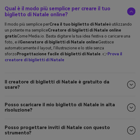
Qual è il modo più semplice per creare il tuo
biglietto di Natale online?
Il modo più semplice per
Crea il tuo biglietto di Natale
è utilizzando
un potente ma semplice
Creatore di biglietti di Natale online
gratis
Come Media.io. Basta digitare la tua idea festiva o caricare una
foto, e il
Generatore di biglietti di Natale online
Gestisce
automaticamente il layout, l'illustrazione e lo stile senza
sforzo
Progettazione facile di biglietti di Natale
. 👉
Prova il
creatore di biglietti di Natale
Il creatore di biglietti di Natale è gratuito da
usare?
Posso scaricare il mio biglietto di Natale in alta
risoluzione?
Posso progettare inviti di Natale con questo
strumento?