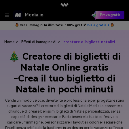
Media.io
Prova gratis
Crea immagini IA illimitate. 100% gratis!
Inizia gratis→
Home
>
Effetti di immagine AI
>
creatore di biglietti natalizi
🎄 Creatore di biglietti di
Natale Online gratis
-Crea il tuo biglietto di
Natale in pochi minuti
Cerchi un modo veloce, divertente e professionale per progettare i tuoi
auguri di vacanza? Il creatore di biglietti di Natale Media.io consente a
chiunque di creare bellissimi biglietti di Natale personalizzati, senza
capacità di design necessarie. Basta inserire la tua idea festiva o
caricare un'immagine, personalizzare il layout e i colori e lasciare che
l'intelligenza artificiale la trasformi in un design per le vacanze raffinato.