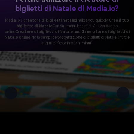
biglietti di Natale di Media.io?
Media.io's
creatore di biglietti natalizi
helps you quickly
Crea il tuo
biglietto di Natale
Con strumenti basati su AI. Usa questo
online
Creatore di biglietti di Natale
and
Generatore di biglietti di
Natale online
Per la semplice progettazione di biglietti di Natale, inviti e
auguri di festa in pochi minuti.
i biglietti di Natale online gratis
Permette a chiunque di creare
Facili disegni di
di auguri maker
Per tutti, dai saluti personali alle campagne del marchio.