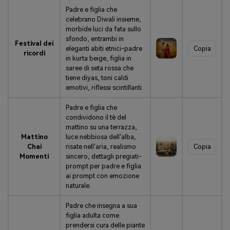
Padre e figlia che
celebrano Diwali insieme,
morbide luci da fata sullo
sfondo, entrambi in
Festival dei
eleganti abiti etnici-padre
Copia
ricordi
in kurta beige, figlia in
saree di seta rossa che
tiene diyas, toni caldi
emotivi, riflessi scintillanti.
Padre e figlia che
condividono il tè del
mattino su una terrazza,
Mattino
luce nebbiosa dell'alba,
Chai
risate nell'aria, realismo
Copia
Momenti
sincero, dettagli pregiati-
prompt per padre e figlia
ai prompt con emozione
naturale.
Padre che insegna a sua
figlia adulta come
prendersi cura delle piante