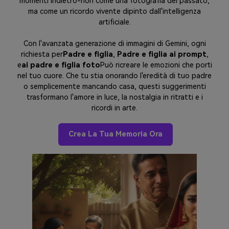
momenti indietro-non come una fotografia del passato,
ma come un ricordo vivente dipinto dall'intelligenza
artificiale.
Con l'avanzata generazione di immagini di Gemini, ogni
richiesta per
Padre e figlia
,
Padre e figlia ai prompt
,
e
ai padre e figlia foto
Può ricreare le emozioni che porti
nel tuo cuore. Che tu stia onorando l'eredità di tuo padre
o semplicemente mancando casa, questi suggerimenti
trasformano l'amore in luce, la nostalgia in ritratti e i
ricordi in arte.
Crea La Tua Memoria Ora