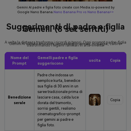
Gemini AI padre e figlia foto create con Media.io-powered by
Google Nano Banana.
Nano Banana Pro vs Nano Banana>>
Suggerimenti di padre e figlia
Gemelli (8 set sentiti)
A volte la distanza trasforma i ricordi in tesori. Ogni prompt padre-figlia
Gemini AI cattura emozioni senza tempo-amore, nostalgia, calore-
trasformando i legami familiari in arte vivente.
Nome del
Gemelli padre e figlia
uscita
Copia
Prompt
suggeriscono
Padre che indossa un
semplice kurta, benedice
sua figlia di 30 anni in un
saree tradizionale prima di
Benedizione
lasciare casa, calda luce
Copia
serale
dorata del tramonto,
sorrisi gentili, realismo
cinematografico-prompt
per gemini ai padre e
figlia foto.