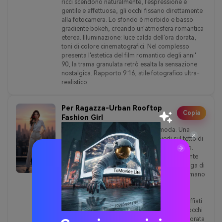
ricci scendono naturalmente, l'espressione è
gentile e affettuosa, gli occhi fissano direttamente
alla fotocamera. Lo sfondo è morbido e basso
gradiente bokeh, creando un'atmosfera romantica
eterea. Illuminazione: luce calda dell'ora dorata,
toni di colore cinematografici. Nel complesso
presenta l'estetica del film romantico degli anni'
90, la trama granulata retrò esalta la sensazione
nostalgica. Rapporto 9:16, stile fotografico ultra-
realistico.
Per Ragazza-Urban Rooftop
Copia
Fashion Girl
Un ritratto in stile editoriale di alta moda. Una
donna elegante di circa 25 anni in piedi sul tetto di
una città, lo skyline del tramonto come sfondo.
Indossa una camicia di lino bianco, leggermente
sbottonata, abbinata a pantaloni a gamba larga di
colore chiaro a vita alta e tacchi a punta. Una mano
tiene una rosa rossa fino alla guancia (senza
coprire gli occhi), l'altra mano appoggia
naturalmente sulla vita. Capelli dolcemente soffiati
dal vento, espressione sicura e affascinante, occhi
fissati direttamente alla fotocamera. La luce dorata