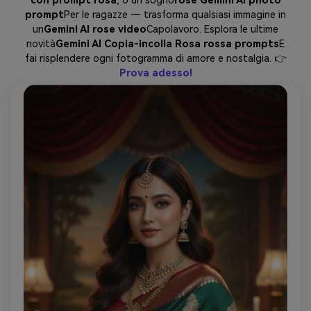
con prompt rosa
, o un sogno
rose Gemini AI photo
prompt
Per le ragazze — trasforma qualsiasi immagine in
un
Gemini AI rose video
Capolavoro. Esplora le ultime
novità
Gemini AI Copia-incolla Rosa rossa prompts
E
fai risplendere ogni fotogramma di amore e nostalgia. 👉
Prova adesso!