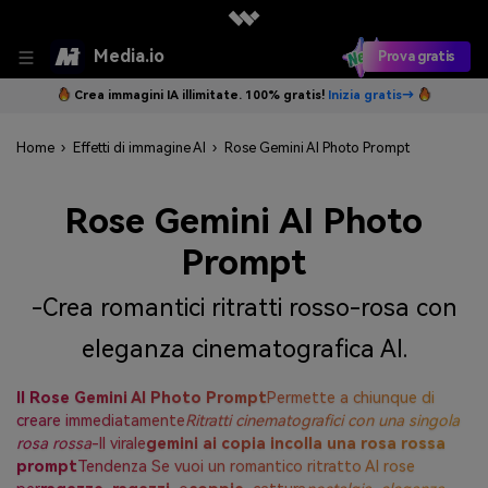
Media.io
Prova gratis
Crea immagini IA illimitate. 100% gratis!
Inizia gratis→
Home
›
Effetti di immagine AI
›
Rose Gemini AI Photo Prompt
Rose Gemini AI Photo
Prompt
-Crea romantici ritratti rosso-rosa con
eleganza cinematografica AI.
Il Rose Gemini AI Photo Prompt
Permette a chiunque di
creare immediatamente
Ritratti cinematografici con una singola
rosa rossa
-Il virale
gemini ai copia incolla una rosa rossa
prompt
Tendenza Se vuoi un romantico ritratto AI rose