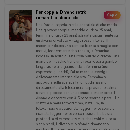
Per coppia-Divano retrò
Copia
romantico abbraccio
Una foto di coppia in stile editoriale di alta moda.
Una giovane coppia (maschio di circa 25 anni,
femmina di circa 23 anni) sdraiata casualmente su
un divano di velluto vintage rosso intenso. Il
maschio indossa una camicia bianca a maglia con
motivi, leggermente sbottonata, la femmina
indossa un abito di seta rosa pallido o crema. Una
mano del maschio tiene una rosa rossa a gambo
lungo vicino alla guancia della femmina (non
coprendo gli occhi), l'altra mano le avvolge
delicatamente intorno alla vita. Femmina si
appoggia sulla sua spalla, gli occhi fissano
direttamente alla telecamera, espressione calma,
sicura e giocosa con un accenno di malinconia. Il
divano è decorato con 3-5 rose sparse e petali. Lo
scatto è a metà fotogramma, vista 3/4, la
fotocamera è posizionata leggermente sopra e
inclinata leggermente verso il basso. La bassa
profondità di campo assicura che i volti e la rosa
siano nitidi, il divano e lo sfondo rimangano
morbidi. Illuminazione cinematografica calda, luce