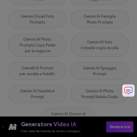
Gemini Diwali Foto
Gemini AI Famiglia
Prompts
Photo Prompts
Gemini AI Photo
Gemini AI foto
Prompts Copy Paste
richiede copia incolla
per le ragazze
Gemelli AI Prompt
Gemini AI Spiaggia
per sorella e fratello
Prompt
Gemini AI Headshot
Gemini AI Photo
Prompt
Prompt Natale Gratis
Gemini AI Giorno di
San Valentino
Generatore Video IA
Prompts
Genera ora
Crea video facilmente da testo o immagini