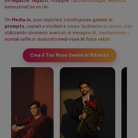
per
ragazze
,
ragazzi
, o
coppie
, cattura
nostalgia
,
eleganza
,
e
emozione
Con un clic.
On
Media.io
, puoi esplorare trending
rose gemini ai
prompts
, copiarli e incollarli e creare facilmente lo stesso stile
utilizzando strumenti avanzati di immagine AI, trasformando i
normali selfie in sbalorditivi
red-rose AI foto retrò
.
Crea Il Tuo Rose Gemini AI Ritratto