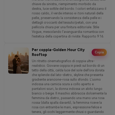
chiave da sinistra, riempimento morbido da
destra, luce sottile del bordo. I colori enfatizzano il
rosso caldo, il verde intenso e i toni naturali della
pelle, preservando la consistenza della pelle e i
dettagli croccanti del tessuto/petali, con una
pellicola chiara per una finitura editoriale. Stile
Vogue, mescolando l'avanguardia romantica con
l'estetica della copertina di riviste. Rapporto 9:16.
Per coppia-Golden Hour City
Copia
Rooftop
Un ritratto cinematografico di coppia ultra-
realistico. Giovane coppia in piedi sul bordo di un
tetto della città, calda luce del sole dell'ora dorata
che splende dal lato-dietro, skyline che presenta
gradiente arancione-rosa sullo sfondo. L'uomo
indossa una camicia scura a collo aperto e
pantaloni scuri, la donna indossa un abito lungo
bianco o beige. Il maschio abbraccia dolcemente la
femmina da dietro, passando una mano una rosa
rossa (dalla spalla davanti), la femmina riceve la
rosa con entrambe le mani, espressione felice e
tenera, gli occhi leggermente chiusi o guardando