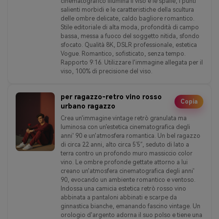
cinematografico illumina il viso e le spalle, i punti
salienti morbidi e le caratteristiche della scultura
delle ombre delicate, caldo bagliore romantico.
Stile editoriale di alta moda, profondità di campo
bassa, messa a fuoco del soggetto nitida, sfondo
sfocato. Qualità 8K, DSLR professionale, estetica
Vogue. Romantico, sofisticato, senza tempo.
Rapporto 9:16. Utilizzare l'immagine allegata per il
viso, 100% di precisione del viso.
per ragazzo-retro vino rosso
Copia
urbano ragazzo
Crea un'immagine vintage retrò granulata ma
luminosa con un'estetica cinematografica degli
anni' 90 e un'atmosfera romantica. Un bel ragazzo
di circa 22 anni, alto circa 5′5″, seduto di lato a
terra contro un profondo muro massiccio color
vino. Le ombre profonde gettate attorno a lui
creano un'atmosfera cinematografica degli anni'
90, evocando un ambiente romantico e ventoso.
Indossa una camicia estetica retrò rosso vino
abbinata a pantaloni abbinati e scarpe da
ginnastica bianche, emanando fascino vintage. Un
orologio d'argento adorna il suo polso e tiene una