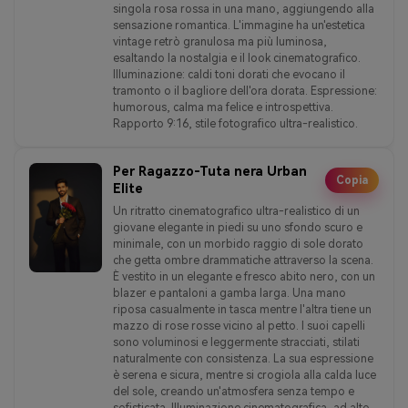
singola rosa rossa in una mano, aggiungendo alla
sensazione romantica. L'immagine ha un'estetica
vintage retrò granulosa ma più luminosa,
esaltando la nostalgia e il look cinematografico.
Illuminazione: caldi toni dorati che evocano il
tramonto o il bagliore dell'ora dorata. Espressione:
humorous, calma ma felice e introspettiva.
Rapporto 9:16, stile fotografico ultra-realistico.
Per Ragazzo-Tuta nera Urban
Copia
Elite
Un ritratto cinematografico ultra-realistico di un
giovane elegante in piedi su uno sfondo scuro e
minimale, con un morbido raggio di sole dorato
che getta ombre drammatiche attraverso la scena.
È vestito in un elegante e fresco abito nero, con un
blazer e pantaloni a gamba larga. Una mano
riposa casualmente in tasca mentre l'altra tiene un
mazzo di rose rosse vicino al petto. I suoi capelli
sono voluminosi e leggermente stracciati, stilati
naturalmente con consistenza. La sua espressione
è serena e sicura, mentre si crogiola alla calda luce
del sole, creando un'atmosfera senza tempo e
sofisticata. Illuminazione cinematografica, ad alto