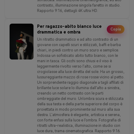
contrasto, illuminazione singola faretto in studio.
Rapporto 9:16, dettagli 4K ultra HD.
Per ragazzo-abito bianco luce
Copia
drammatica e ombra
Un ritratto drammatico e ad alto contrasto di un
giovane con capelli scuri e stilizzati, baffi e barba
chiari, in piedi contro un muro scuro e semplice.
Indossa un sofisticato abito tutto bianco, con le
mani in tasca. Gli occhi sono chiusi e il viso è
leggermente rivolto verso l'alto, come se si
crogiolasse alla luce diretta del sole. Ha un grosso,
lussureggiante mazzo di rose rosse vicino al petto.
Un sorprendente raggio diagonale a tagli affilati di
brillante luce solare lo illumina dall'alto a sinistra,
creando un netto contrasto con le parti
ombreggiate del muro. Un'ombra scura e stilizzata
della sua testa e della parte superiore del corpo è
proiettata in modo prominente sul muro alla sua
destra. L'atmosfera è elegante, artistica e serena,
con forte enfasi sulla luce e l'ombra. Fotografia di
ritratti ultra-realistica, illuminazione in studio con
luce dura, trama cinematografica. Rapporto 9:16.