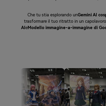
Che tu stia esplorando un
Gemini AI co
trasformare il tuo ritratto in un capolavor
AI
e
Modello immagine-a-immagine di Go