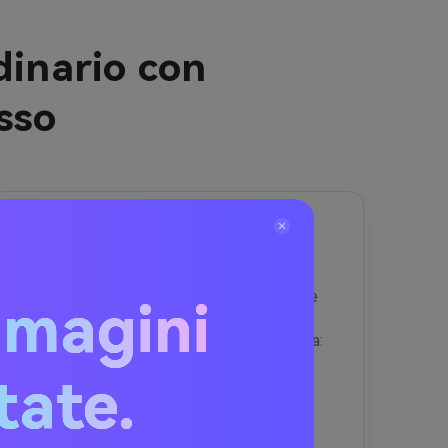
dinario con
sso
3
Generare, rivedere e
scaricare
Una volta che la configurazione è
mmagini
pronta, fare clic su
generare
Per
lasciare che l'AI faccia la sua magia:
• Il
Generatore di cosplay
itate.
AI
Trasforma la tua foto in
un
cosplay anime AI