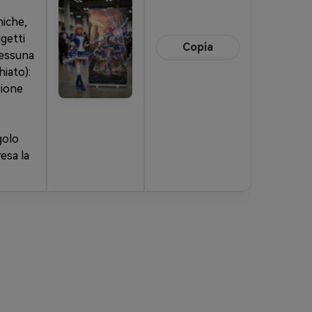
niche,
ggetti
Copia
nessuna
iato):
zione
golo
esa la