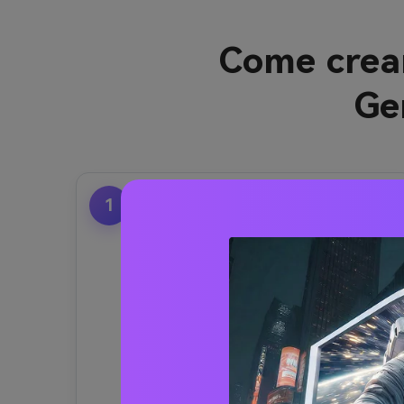
Come crear
Ge
1
Carica la tua foto &
immagine di riferimento
Visita
Media.io AI Cosplay
Generator
.
• Carica il tuo selfie (per la
conversione del cosplay)
• Caricare un personaggio o
un'immagine di riferimento anime