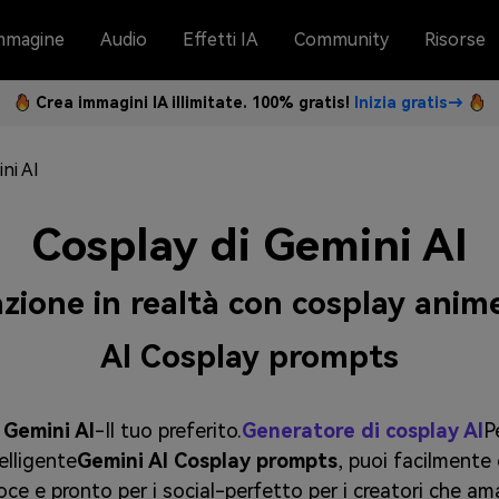
mmagine
Audio
Effetti IA
Community
Risorse
Crea immagini IA illimitate. 100% gratis!
Inizia gratis→
ni AI
Cosplay di Gemini AI
zione in realtà con cosplay anim
AI Cosplay prompts
 Gemini AI
-Il tuo preferito.
Generatore di cosplay AI
P
telligente
Gemini AI Cosplay prompts
, puoi facilmente c
oce e pronto per i social-perfetto per i creatori che am