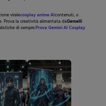
ione virale
cosplay anime AI
contenuti, o
. Prova la creatività alimentata da
Gemelli
listiche di sempre.
Prova Gemini AI Cosplay