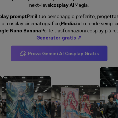
next-level
cosplay AI
Magia.
splay prompt
Per il tuo personaggio preferito, progettaz
o di cosplay cinematografico,
Media.io
Lo rende semplice
ogle Nano Banana
Per le trasformazioni cosplay più rea
Generator gratis ↗
Prova Gemini AI Cosplay Gratis