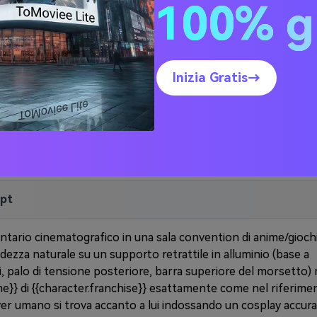
100% g
• su
Media.io AI Cosplay
Generator
, selezionare
Cosplay di
Gemini AI
or
Nano Banana
• Regola il realismo, la risoluzione,
Inizia Gratis→
l'illuminazione e l'umore
mpt
ntario cinematografico in una sala convention di anime/gioch
dezza naturale su un supporto retrattile in alluminio (base a
di, palo di tensione posteriore, barra superiore del morsetto)
ame}} di {{character.franchise}} esattamente come nel riferime
yer umano si trova accanto a lui indossando un cosplay accura