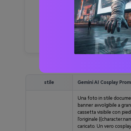
• Il
Generatore di cosplay
AI
Corrisponde automaticamente
alla posa e all'illuminazione
stile
Gemini AI Cosplay Pro
Una foto in stile docume
banner avvolgibile a gran
cassetta visibile con pie
l'originale {{character.n
caricato. Un vero cospla