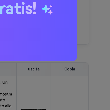
ratis!
• Perfezionare il vostro
prompt
Gemini AI cosplay anime
se
necessario
• Scarica la tua immagine HD e
condividi su TikTok, Instagram o
YouTube
uscita
Copia
i. Un
 mostra
nto
to allo