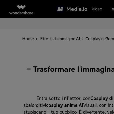
Media.io
Video
I
Home
›
Effetti di immagine AI
›
Cosplay di Gemi
– Trasformare l'immagina
Entra sotto i riflettori con
Cosplay di
sbalorditivi
cosplay anime AI
Visuali. con in
stupiscano il tuo pubblico. È divertente, vel