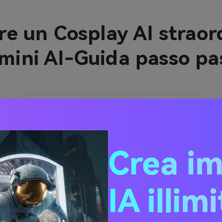
e un Cosplay AI straor
mini AI-Guida passo pa
2
Inserisci il tuo Prompt e
scegli lo stile
Aggiungi un dettagliato
Gemini AI
Crea i
cosplay prompt
Descrivere il look
desiderato:
• Utilizzare termini come "
cosplay
IA illim
fotorealistico
”, “
stile anime
”,
“
Illuminazione studio
”