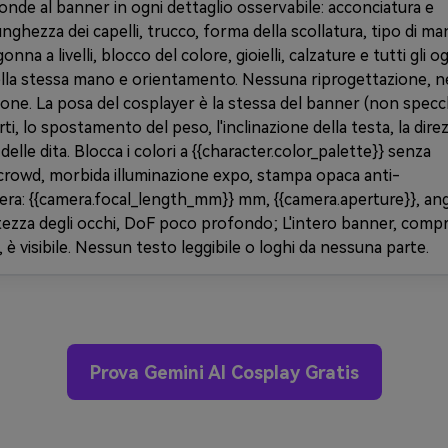
nde al banner in ogni dettaglio osservabile: acconciatura e
unghezza dei capelli, trucco, forma della scollatura, tipo di ma
onna a livelli, blocco del colore, gioielli, calzature e tutti gli o
nella stessa mano e orientamento. Nessuna riprogettazione, 
one. La posa del cosplayer è la stessa del banner (non specch
arti, lo spostamento del peso, l'inclinazione della testa, la dire
elle dita. Blocca i colori a {{character.color_palette}} senza
crowd, morbida illuminazione expo, stampa opaca anti-
ra: {{camera.focal_length_mm}} mm, {{camera.aperture}}, an
tezza degli occhi, DoF poco profondo; L'intero banner, compr
 è visibile. Nessun testo leggibile o loghi da nessuna parte.
Prova Gemini AI Cosplay Gratis