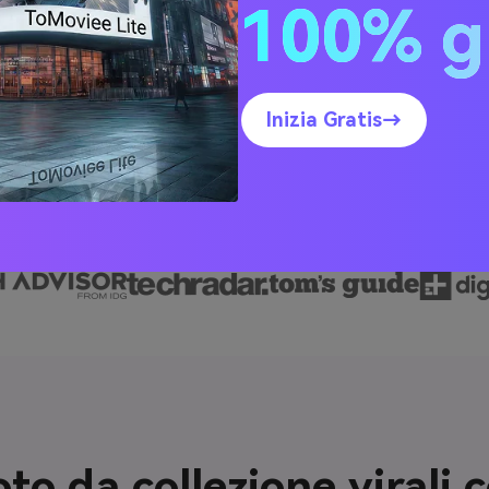
100% g
Prova AI Tattoo Removal Ora
Inizia Gratis→
to da collezione virali 