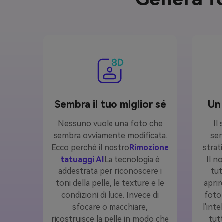
Sembra il tuo miglior sé
Un 
Nessuno vuole una foto che
Il
sembra ovviamente modificata.
sem
Ecco perché il nostro
Rimozione
strati
tatuaggi AI
La tecnologia è
Il n
addestrata per riconoscere i
tut
toni della pelle, le texture e le
aprir
condizioni di luce. Invece di
foto 
sfocare o macchiare,
l'inte
ricostruisce la pelle in modo che
tut