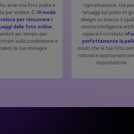
o, avrai una foto pulita e
ogni situazione. Dai pic
a per andare. E' il
Il modo
tatuaggi sul polso AI gr
 veloce per rimuovere i
disegni su braccia o spall
uaggi dalle foto online
,
nostra intelligenza artifi
andoti più tempo per
capisce il contesto e
Fo
trarti sulla condivisione e
perfettamente la pell
oderti le tue immagini.
modo che le tue foto se
naturali e appropriate pe
impostazione.