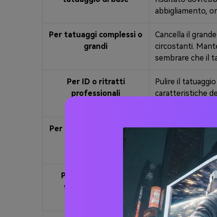
abbigliamento, o
Per tatuaggi complessi o
Cancella il grande
grandi
circostanti. Mant
sembrare che il ta
Per ID o ritratti
Pulire il tatuaggi
professionali
caratteristiche de
uno scatto di Lin
Per condivisione Social o
Rimuovi il tatuagg
stile migliorato
l'illuminazione, m
dovrebbe apparire
Per la rimozione di
Cancella il piccol
tatuaggi piccoli o
nessun artefatto d
dettagliati
rimozione invisibi