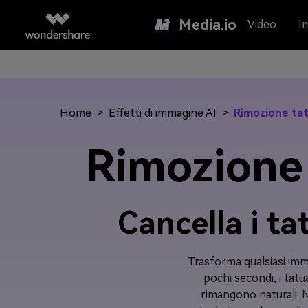
Media.io
Video
I
Home
>
Effetti di immagine AI
>
Rimozione tat
Rimozione 
Cancella i ta
Trasforma qualsiasi imm
pochi secondi, i tatu
rimangono naturali. N