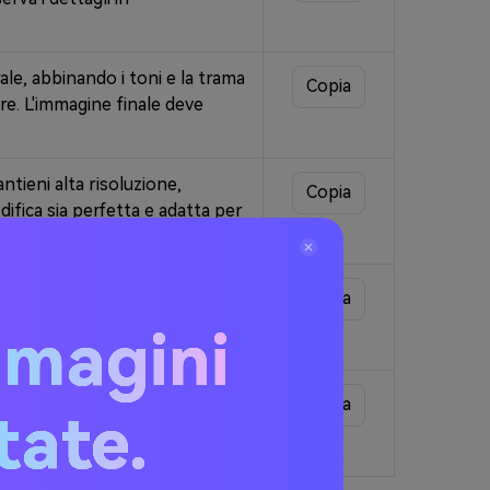
rale, abbinando i toni e la trama
Copia
re. L'immagine finale deve
antieni alta risoluzione,
Copia
odifica sia perfetta e adatta per
uttura realistica della pelle e
Copia
afico. L'immagine finale
mmagini
 Assicurare una fusione fluida,
Copia
itate.
 elevati per rendere la