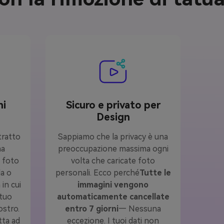
ni
Sicuro e privato per
Design
tratto
Sappiamo che la privacy è una
na
preoccupazione massima ogni
a foto
volta che caricate foto
da o
personali. Ecco perché
Tutte le
in cui
immagini vengono
 tuo
automaticamente cancellate
ostro.
entro 7 giorni
— Nessuna
tta ad
eccezione. I tuoi dati non