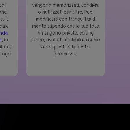
coli
vengono memorizzati, condivisi
andi
o riutilizzati per altro. Puoi
e, la
modificare con tranquillità di
ciale
mente sapendo che le tue foto
nda
rimangono private. editing
e
, in
sicuro, risultati affidabili e rischio
mbrino
zero: questa è la nostra
r ogni
promessa.