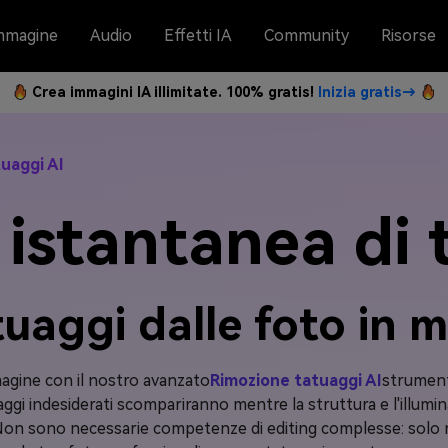
mmagine
Audio
Effetti IA
Community
Risorse
Crea immagini IA illimitate. 100% gratis!
Inizia gratis→
uaggi AI
istantanea di 
tuaggi dalle foto in
agine con il nostro avanzato
Rimozione tatuaggi AI
strumento
aggi indesiderati scompariranno mentre la struttura e l'illumin
on sono necessarie competenze di editing complesse: solo risu