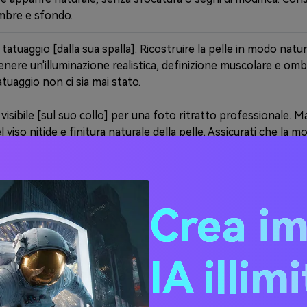
mbre e sfondo.
 tatuaggio [dalla sua spalla]. Ricostruire la pelle in modo natu
enere un'illuminazione realistica, definizione muscolare e omb
tuaggio non ci sia mai stato.
o visibile [sul suo collo] per una foto ritratto professionale. M
l viso nitide e finitura naturale della pelle. Assicurati che la m
kedIn o CV.
io [sul braccio] per una foto sui social media. Preservare la str
igliorare la chiarezza e mantenere lo stile generale cinematogr
Crea i
 autentica e pronta per la condivisione.
o tatuaggio del polso mantenendo intatti i dettagli della pelle.
IA illim
i modifica visibile e ombre naturali. Concentrarsi sui dettagli
le.