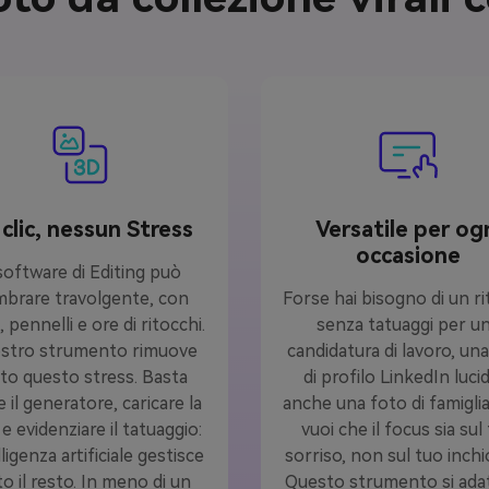
clic, nessun Stress
Versatile per og
occasione
 software di Editing può
brare travolgente, con
Forse hai bisogno di un ri
, pennelli e ore di ritocchi.
senza tatuaggi per u
ostro strumento rimuove
candidatura di lavoro, un
to questo stress. Basta
di profilo LinkedIn luci
e il generatore, caricare la
anche una foto di famiglia 
e evidenziare il tatuaggio:
vuoi che il focus sia sul
lligenza artificiale gestisce
sorriso, non sul tuo inchi
to il resto. In meno di un
Questo strumento si ada