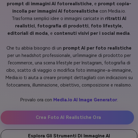
prompt di immagini AI fotorealistiche
, e
prompt copia-
incolla per immagini AI fotorealistiche
con Media.io.
Trasforma semplici idee o immagini caricate in
ritratti AI
realistici
,
fotografia di prodotti
,
foto lifestyle
,
editoriali di moda
, e
contenuti visivi per i social media
.
Che tu abbia bisogno di un
prompt AI per foto realistiche
per un headshot professionale, un'immagine di prodotto per
l'ecommerce, una scena lifestyle per Instagram, fotografia di
cibo, scatto di viaggio o modifica foto immagine-a-immagine,
Media.io ti aiuta a creare prompt dettagliati con indicazioni su
fotocamera, illuminazione, obiettivo, composizione e realismo.
Provalo ora con
Media.io AI Image Generator
.
Crea Foto AI Realistiche Ora
Esplora Gli Strumenti Di Immagine AI