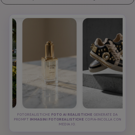
FOTOREALISTICHE
FOTO AI REALISTICHE
GENERATE DA
PROMPT
IMMAGINI FOTOREALISTICHE
COPIA-INCOLLA CON
MEDIA.IO.