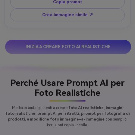
realistici, posa naturale, fotografia da rivista
Copia prompt
Crea immagine simile ↗
INIZIA A CREARE FOTO AI REALISTICHE
Perché Usare Prompt AI per
Foto Realistiche
Media.io aiuta gli utenti a creare
foto AI realistiche
,
immagini
fotorealistiche
,
prompt AI per ritratti
,
prompt per fotografia di
prodotti
, e
modifiche foto immagine-a-immagine
con semplici
istruzioni copia-incolla.