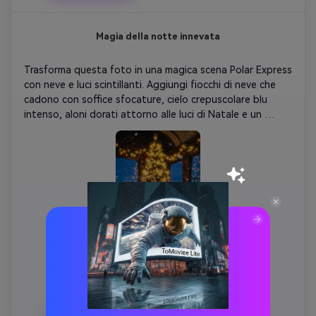
Magia della notte innevata
Trasforma questa foto in una magica scena Polar Express 
con neve e luci scintillanti. Aggiungi fiocchi di neve che 
cadono con soffice sfocature, cielo crepuscolare blu 
intenso, aloni dorati attorno alle luci di Natale e un 
sottile grano di pellicola vintage. Conserva tutte le 
persone e i dettagli con precisione-aggiungi solo 
quell'incantevole atmosfera "credi nella magia natalizia".
Copia
Crea un'immagine simile ↗