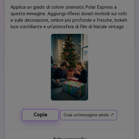
Applica un grado di colore cinematic Polar Express a 
questa immagine. Aggiungi riflessi dorati morbidi sui volti 
e sulle decorazioni, ombre più profonde e fresche, bokeh 
luce scintillante e un'atmosfera di film di Natale vintage. 
Non cambiare volti o dettagli: migliorare solo 
l'illuminazione per creare quel contrasto iconico tra caldo 
e freddo dal film.
Copia
Crea un'immagine simile ↗