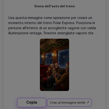
Scena dell'auto del treno
Usa questa immagine come ispirazione per creare un 
momento interno del treno Polar Express. Posiziona le 
persone all'interno di un accogliente vagone con calda 
illuminazione vintage, finestre smerigliate vapore che 
mostrano la notte nevicata all'esterno, riflessi morbidi e 
gli iconici sedili in velluto rosso. si fondono naturalmente 
in modo da assomigliare a personaggi animati del film.
Copia
Crea un'immagine simile ↗