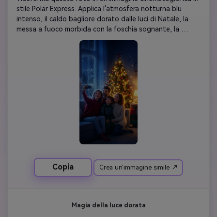
stile Polar Express. Applica l'atmosfera notturna blu 
intenso, il caldo bagliore dorato dalle luci di Natale, la 
messa a fuoco morbida con la foschia sognante, la 
nevicata dolce e la trama del film animato caratteristico. 
Mantieni tutte le persone e le loro caratteristiche facciali 
inalterate: esalta solo il magico umore della vigilia di 
Natale con ombre più ricche e aloni di luce scintillanti.
Copia
Crea un'immagine simile ↗
Magia della luce dorata