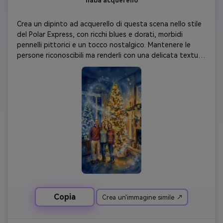
fiaba acquerello
Crea un dipinto ad acquerello di questa scena nello stile 
del Polar Express, con ricchi blues e dorati, morbidi 
pennelli pittorici e un tocco nostalgico. Mantenere le 
persone riconoscibili ma renderli con una delicata texture 
artistica. Aggiungi luci luminose dell'albero di Natale e 
effetti di neve da sogno mantenendo la composizione 
originale.
Copia
Crea un'immagine simile ↗