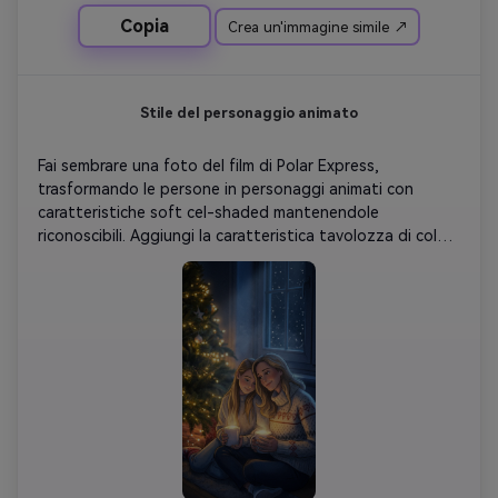
Copia
Crea un'immagine simile ↗
Stile del personaggio animato
Fai sembrare una foto del film di Polar Express, 
trasformando le persone in personaggi animati con 
caratteristiche soft cel-shaded mantenendole 
riconoscibili. Aggiungi la caratteristica tavolozza di colori 
blu-oro intenso, luci di Natale luminose, atmosfera da 
sogno e quella magica trama di film animati in tutta la 
scena.