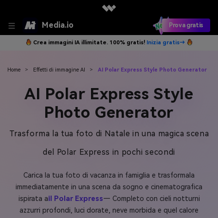
Media.io
Prova gratis
Crea immagini IA illimitate. 100% gratis!
Inizia gratis→
Home
>
Effetti di immagine AI
>
AI Polar Express Style Photo Generator
AI Polar Express Style
Photo Generator
Trasforma la tua foto di Natale in una magica scena
del Polar Express in pochi secondi
Carica la tua foto di vacanza in famiglia e trasformala
immediatamente in una scena da sogno e cinematografica
ispirata a
il Polar Express
— Completo con cieli notturni
azzurri profondi, luci dorate, neve morbida e quel calore