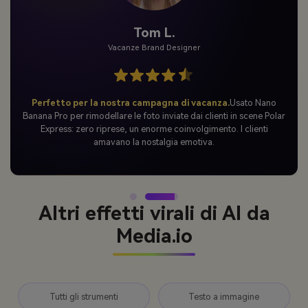
Maya R.
Mamma & Creatore di contenuti
I miei figli piangevano lacrime di gioia!
Ho trasformato la nostra
foto della mattina di Natale in una scena del Polar Express-
pensavano che Babbo Natale l'avesse mandata! L'illuminazione
sembrava così reale, come se fossimo davvero sul treno.
Altri effetti virali di AI da
Media.io
Tutti gli strumenti
Testo a immagine