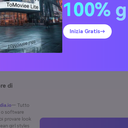
100% g
Inizia Gratis→
licare il trucco AI in 3
passaggi
re di
ia.io
— Tutto
 o software
oi provare look
an girl styles