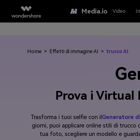
Media.io
Video
I
Home
>
Effetti di immagine AI
>
trucco AI
Gen
Prova i Virtua
Trasforma i tuoi selfie con il
Generatore d
giorni, puoi applicare online stili di trucc
tua foto, scegliere un modello e guardare