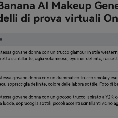
Banana AI Makeup Gener
elli di prova virtuali On
da
 stessa giovane donna con un trucco glamour in stile wester
tto scintillante, ciglia voluminose, eyeliner definito, rossett
a stessa giovane donna con un drammatico trucco smokey eye
, sopracciglia definite, colore delle labbra sottile. Foto di bel
 stessa giovane donna con un giocoso trucco ispirato a Y2K: 
a lucide, sopracciglia sottili, piccoli accenti scintillanti vicin