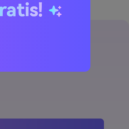
ratis!
 semplici