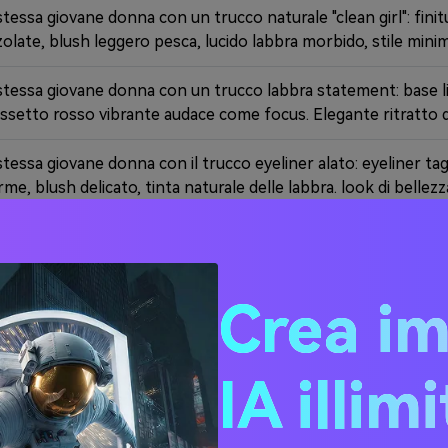
stessa giovane donna con un trucco naturale "clean girl": finit
zolate, blush leggero pesca, lucido labbra morbido, stile mini
 stessa giovane donna con un trucco labbra statement: base li
ssetto rosso vibrante audace come focus. Elegante ritratto 
stessa giovane donna con il trucco eyeliner alato: eyeliner tag
e, blush delicato, tinta naturale delle labbra. look di bellezz
Prova Subito AI Makeup Generator
Crea i
IA illim