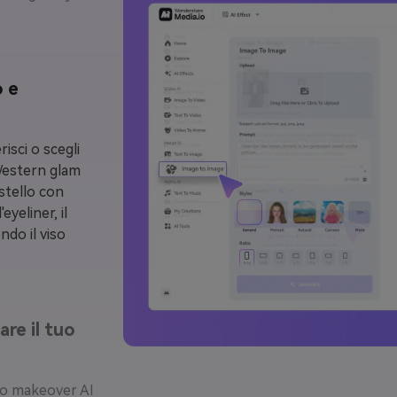
o e
risci o scegli
Western glam
stello con
'eyeliner, il
ndo il viso
are il tuo
vo makeover AI