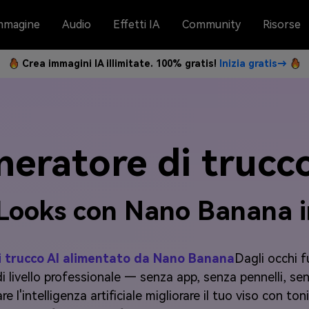
mmagine
Audio
Effetti IA
Community
Risorse
Crea immagini IA illimitate. 100% gratis!
Inizia gratis→
eratore di trucc
l Looks con Nano Banana i
i trucco AI alimentato da Nano Banana
Dagli occhi f
o di livello professionale — senza app, senza pennelli, 
 l'intelligenza artificiale migliorare il tuo viso con toni