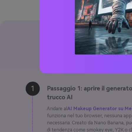
Come app
1
Passaggio 1: aprire il generato
trucco AI
Andare al
AI Makeup Generator su Med
funziona nel tuo browser, nessuna app
necessaria. Creato da Nano Banana, pu
di tendenza come smokey eye, Y2K o cle