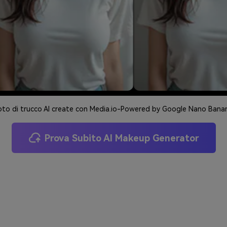
oto di trucco AI create con Media.io-Powered by Google Nano Bana
Prova Subito AI Makeup Generator