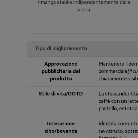
rimanga stabile indipendentemente dalla
scena.
Tipo di miglioramento
Approvazione
Mantenere l'identi
pubblicitaria del
commerciale
[Il t
prodotto
chiaramente visib
Stile di vita/OOTD
La stessa identità
caffè con un latte
pastello, estetica
Interazione
Identità coerente
cibo/bevanda
ravvicinato, sor