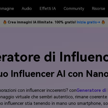
mmagine
Audio
Effetti IA
Community
Risorse
Crea immagini IA illimitate. 100% gratis!
Inizia gratis→
ratore di Influenc
tuo Influencer AI con Na
borazioni con influencer incoerenti? con
Generatore di 
sonaggio virtuale che sembri autentico, rimane coerent
l tuo influencer stia tenendo in mano uno smartphone, s