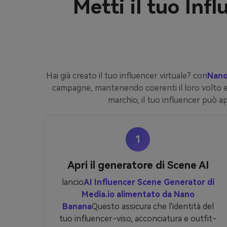
Metti il tuo Inf
Hai già creato il tuo influencer virtuale? con
Nano
campagne, mantenendo coerenti il loro volto e lo 
marchio, il tuo influencer può ap
1
Apri il generatore di Scene AI
lancio
AI Influencer Scene Generator di
Media.io alimentato da Nano
Banana
Questo assicura che l'identità del
tuo influencer-viso, acconciatura e outfit-