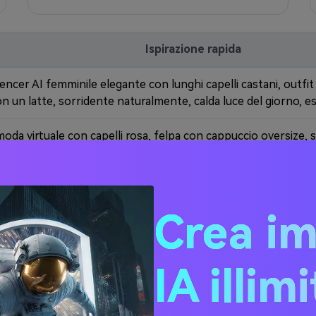
Ispirazione rapida
encer AI femminile elegante con lunghi capelli castani, outfit
n un latte, sorridente naturalmente, calda luce del giorno, est
moda virtuale con capelli rosa, felpa con cappuccio oversize, s
ittà con cartelli al neon, stile fotografico notturno urbano, i
ikTok.
fitness AI con costruzione atletica, acconciatura a coda di cav
Crea i
, fa yoga plank su un tappetino in una palestra moderna, illum
ormato 9:16.
IA illim
tuale con influencer morbido, capelli ondulati, che tiene in m
affè pastello, atmosfera accogliente, estetica Instagram con