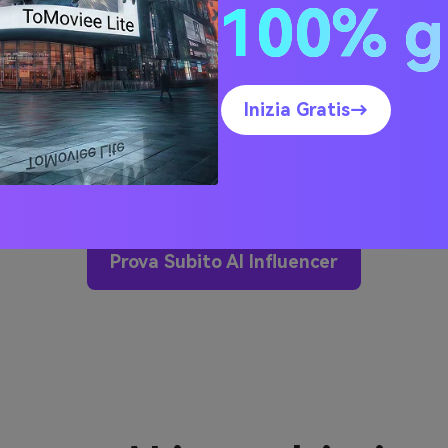
100% g
futuristico con un taglio di capelli bob elegante, che tiene
 sfondo di ufficio futuristico, illuminazione moderna, qualità
ogiche.
ncer AI che indossa un maglione rosso e un cappello di Babb
Inizia Gratis→
on luci calde, in mano una scatola regalo, accogliente atmosfer
Prova Subito AI Influencer