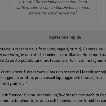
prompt: "
Stessa influencer seduta in un
caffè moderno, con un bubble tea in mano,
sorridendo con disinvoltura.
”
Ispirazione rapida
tà della ragazza nella foto (viso, capelli, outfit). Genera una lu
uo prodotto]
, in uno studio luminoso con illuminazione morbid
ile. Aspetto pubblicitario professionale, formato Instagram 4
 di influencer è preservata. Crea uno scatto di lifestyle accog
, leggendo un libro, posa casual (appoggio alle braccia), luce 
 Instagram 4:5. "
 di influencer. Scena: tenendo un
[bubble tea con perle di Boba
ridendo naturalmente, sfondo caffè luminoso, profondità di c