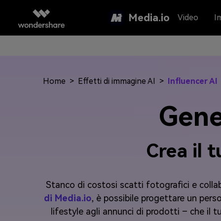
Media.io
Video
I
Home
>
Effetti di immagine AI
>
Influencer AI
Gene
Crea il 
Stanco di costosi scatti fotografici e colla
di Media.io
, è possibile progettare un per
lifestyle agli annunci di prodotti – che i