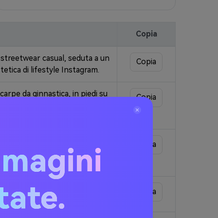
Copia
 streetwear casual, seduta a un
Copia
etica di lifestyle Instagram.
carpe da ginnastica, in piedi su
Copia
lluminazione a forte contrasto,
allo, indossa reggiseno e
Copia
mmagini
inazione brillante, tono
itate.
ano un tè a bolle con un
Copia
 profondità di campo bassa.