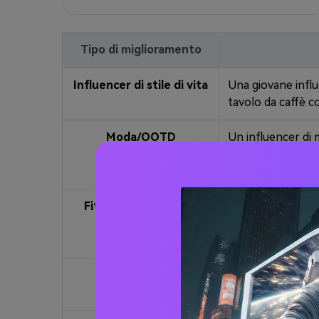
Tipo di miglioramento
Influencer di stile di vita
Una giovane influ
tavolo da caffè co
Moda/OOTD
Un influencer di 
una strada della c
scatto verticale T
Fitness & benessere
Un influencer di 
leggings sportivi
motivazionale, f
Cibo e bevande
Un influencer vir
sorriso, sfondo c