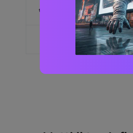
Approvazione
Un influencer AI 
tecnica/prodotto
schermo luminoso,
pubblicità tecnol
Campagna per
Un allegro influe
vacanze/eventi
albero di Natale c
festa Instagram.