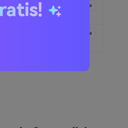
ratis!
 in mano uno smartphone con
Copia
 di studio professionale per
o Natale, seduto accanto a un
Copia
a festosa, stile biglietto di