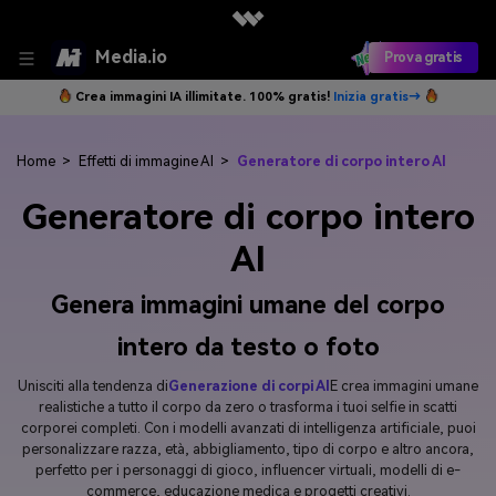
Media.io
Prova gratis
Crea immagini IA illimitate. 100% gratis!
Inizia gratis→
Home
>
Effetti di immagine AI
>
Generatore di corpo intero AI
Generatore di corpo intero
AI
Genera immagini umane del corpo
intero da testo o foto
Unisciti alla tendenza di
Generazione di corpi AI
E crea immagini umane
realistiche a tutto il corpo da zero o trasforma i tuoi selfie in scatti
corporei completi. Con i modelli avanzati di intelligenza artificiale, puoi
personalizzare razza, età, abbigliamento, tipo di corpo e altro ancora,
perfetto per i personaggi di gioco, influencer virtuali, modelli di e-
commerce, educazione medica e progetti creativi.