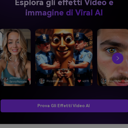
Esplora gli effetti Video e
immagine di Viral AI
pancake
4,501
PizzaWizard
4,815
FrostByte
3
SassyPancake
Prova Gli Effetti Video AI