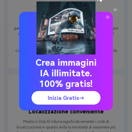
Supporto multilingue
La capacità di supportare una vasta gamma di lingue
garantisce che i contenuti possano essere modificati in lingue
diverse per varie regioni per migliorare l'accessibilità e il
coinvolgimento. Consente alle aziende e ai creatori di
espandere la loro impronta globale senza soluzione di
continuità. Poiché Media.io supporta oltre 30 lingue, è facile
raggiungere diversi pubblici in tutto il mondo.
Crea immagini
IA illimitate.
100% gratis!
Inizia Gratis→
Localizzazione conveniente
Media.io Dub AI riduce significativamente i costi di
localizzazione in quanto evita la necessità di assumere più