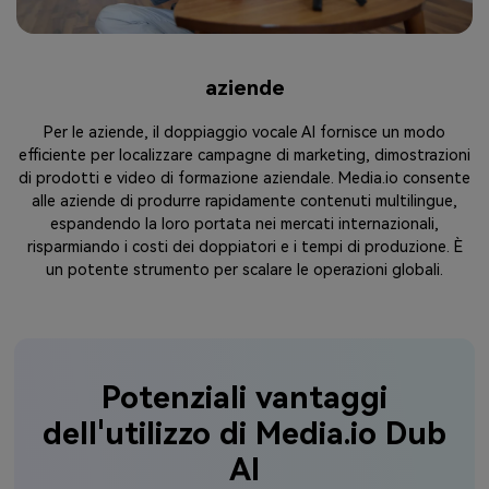
educativo
Il doppiaggio AI migliora notevolmente l'accessibilità dei
contenuti didattici se si traducono e doppiano le lezioni in più
lingue. Piattaforme come Media.io consentono agli educatori
di raggiungere un pubblico globale, assicurando che gli
studenti di diverse regioni possano imparare nella loro lingua
madre. Ciò beneficia principalmente i corsi online, le
piattaforme di e-learning e le aule virtuali.
Potenziali vantaggi
dell'utilizzo di Media.io Dub
AI