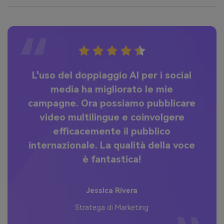
i
L'uso del doppiaggio AI per i social
C
media ha migliorato le mie
ma
i
campagne. Ora possiamo pubblicare
m
n
video multilingue e coinvolgere
c
i
efficacemente il pubblico
d
!
internazionale. La qualità della voce
è fantastica!
Jessica Rivera
Stratega di Marketing