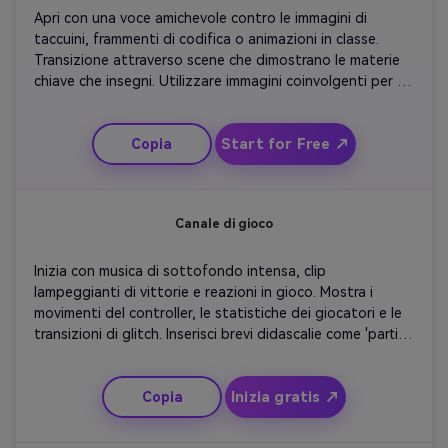
Apri con una voce amichevole contro le immagini di 
taccuini, frammenti di codifica o animazioni in classe. 
Transizione attraverso scene che dimostrano le materie 
chiave che insegni. Utilizzare immagini coinvolgenti per 
mostrare curiosità e chiarezza. Aggiungi testo sullo 
schermo come 'Impara qualcosa di nuovo ogni settimana'. 
Start for Free ↗
Copia
Integra musica di sottofondo morbida per ispirazione. 
Concludete con il vostro logo che risplende con fiducia, 
segnalando affidabilità e autorità.
Canale di gioco
Inizia con musica di sottofondo intensa, clip 
lampeggianti di vittorie e reazioni in gioco. Mostra i 
movimenti del controller, le statistiche dei giocatori e le 
transizioni di glitch. Inserisci brevi didascalie come 'partite 
epiche', 'reazioni dal vivo' e 'livello con Me'. Porta momenti 
comici per personalizzare il tono. Concludi con il tuo 
Inizia gratis ↗
Copia
gamer tag che esplode sullo schermo con un suono di 
potenza per un effetto drammatico.