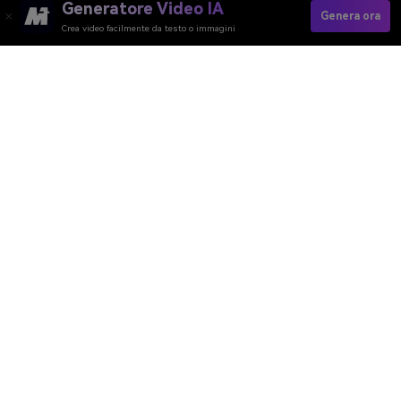
Generatore Video IA
Genera ora
Crea video facilmente da testo o immagini
Crea Velocemente Trailer YouTube
Media.io Online Tools Quality Rating：
4.7 (162,357 Votes)
Generatore Video AI
Generatore Immagini AI
Generatore Musica AI
Template e Filtri AI