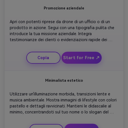
Promozione aziendale
Apri con potenti riprese da drone di un ufficio o di un 
prodotto in azione. Segui con una tipografia pulita che 
introduce la tua missione aziendale. Integra 
testimonianze dei clienti o evidenziazioni rapide dei 
risultati. Usa transizioni fluide e musica di sottofondo 
professionale per mantenere l'autorità del marchio. Finisci 
Start for Free ↗
Copia
con il tuo logo animato sopra lo slogan 'Innovate, 
Connect, Grow'. Questo suggerimento si adatta ai 
marchi che cercano un trailer di canale YouTube raffinato.
Minimalista estetico
Utilizzare un'illuminazione morbida, transizioni lente e 
musica ambientale. Mostra immagini di lifestyle con colori 
pastello e dettagli ravvicinati. Mantieni le didascalie al 
minimo, concentrandoti sul tuo nome o lo slogan del 
canale. Miscela l'animazione sottile per guidare la messa a 
fuoco in modo naturale. Concludete con il vostro logo 