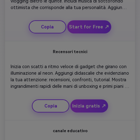
vlogging dietro le quinte. Includi musica di sottofondo 
ottimista che corrisponde alla tua personalità. Aggiungi 
sovrapposizioni di citazioni stimolanti su creatività e 
crescita. Presenta i tuoi momenti migliori – viaggi, amici e 
Start for Free ↗
Copia
divertimento – per esprimere il tuo stile di vita.
Recensori tecnici
Inizia con scatti a ritmo veloce di gadget che girano con 
illuminazione al neon. Aggiungi didascalie che evidenziano 
la tua attenzione: recensioni, confronti, tutorial. Mostra 
ingrandimenti rapidi delle mani di unboxing e primi piani 
del prodotto. Includi sottili transizioni di glitch per 
un'atmosfera tecnologica moderna. Usa effetti sonori 
Inizia gratis ↗
Copia
futuristici e battiti elettronici. Concludi con il tuo slogan 
che appare sulle onde digitali.
canale educativo