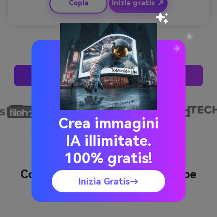
Inizia gratis ↗
Copia
che appare elegantemente con un delicato sbiadimento. 
Perfetto per i creatori che desiderano un'introduzione 
artistica e moderna al canale.
Prova Queste Richieste
Crea immagini
IA illimitate.
100% gratis!
Come creare un canale Youtube
Inizia Gratis→
Trailer Maker con Media.io