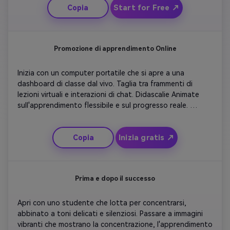
Start for Free ↗
Copia
atmosfera naturale. Concludi con un forte logo rivelato e 
CTA che invita l'iscrizione. Mantieni il ritmo dinamico ma 
rassicurante, ideale per la promozione di brevi video 
social.
Promozione di apprendimento Online
Inizia con un computer portatile che si apre a una 
dashboard di classe dal vivo. Taglia tra frammenti di 
lezioni virtuali e interazioni di chat. Didascalie Animate 
sull'apprendimento flessibile e sul progresso reale. 
Aggiungi un ritmo musicale motivante e espressioni 
positive degli studenti. Fade nelle caratteristiche del 
Inizia gratis ↗
Copia
corso e nelle evidenze della disponibilità del tutor. 
Concludete con una frase ottimista che incoraggia gli 
spettatori a unirsi al programma ora.
Prima e dopo il successo
Apri con uno studente che lotta per concentrarsi, 
abbinato a toni delicati e silenziosi. Passare a immagini 
vibranti che mostrano la concentrazione, l'apprendimento 