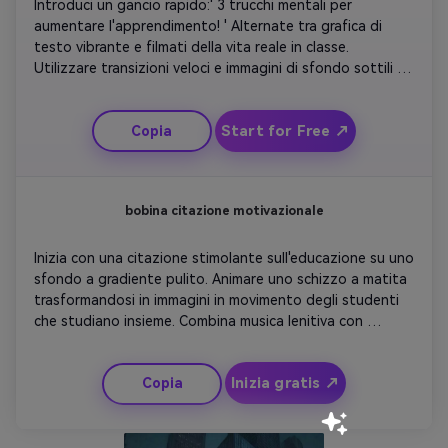
Introduci un gancio rapido:' 3 trucchi mentali per 
aumentare l'apprendimento! ' Alternate tra grafica di 
testo vibrante e filmati della vita reale in classe. 
Utilizzare transizioni veloci e immagini di sfondo sottili 
per mantenere il ritmo. Evidenziare ogni passaggio con 
icone o animazioni. Concludi con uno splash di riepilogo 
Start for Free ↗
Copia
che mostra 'Scopri di più' e il tuo sito web o piattaforma 
callout.
bobina citazione motivazionale
Inizia con una citazione stimolante sull'educazione su uno 
sfondo a gradiente pulito. Animare uno schizzo a matita 
trasformandosi in immagini in movimento degli studenti 
che studiano insieme. Combina musica lenitiva con 
tipografia cinetica. Rivelare gradualmente l'istituzione o il 
marchio che offre la guida. Fade in slogan: 'Empower 
Inizia gratis ↗
Copia
Minds Daily'. Mantenerlo elegante, condivisibile e ideale 
per bobine o pantaloncini.