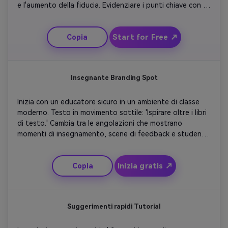
e l'aumento della fiducia. Evidenziare i punti chiave con 
un testo animato come 'Trasforma la tua Routine di 
studio'. Utilizzare le transizioni di sfocatura del 
Start for Free ↗
Copia
movimento per suggerire miglioramenti. Concludi con una 
breve clip di testimonianza o stelle di valutazione visiva, 
creando fiducia e connessione emotiva.
Insegnante Branding Spot
Inizia con un educatore sicuro in un ambiente di classe 
moderno. Testo in movimento sottile: 'Ispirare oltre i libri 
di testo.' Cambia tra le angolazioni che mostrano 
momenti di insegnamento, scene di feedback e studenti 
sorridenti. Mantieni i colori luminosi e di supporto. 
Aggiungi voce professionale per promuovere la qualità 
Inizia gratis ↗
Copia
del corso. Concludi con una scena di marca che invita le 
iscrizioni o il video segue.
Suggerimenti rapidi Tutorial