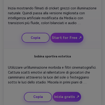
Inizia mostrando filmati di cricket grezzi con illuminazione 
naturale. Quindi passa alla versione migliorata con 
intelligenza artificiale modificata da Media.io con 
transizioni più fluide, colori bilanciati e audio 
sincronizzato. Flash un rapido confronto prima/dopo 
schermo diviso. Includi didascalie riguardanti il ritaglio e il 
Start for Free ↗
Copia
miglioramento automatici. Concludi con l'esportazione 
finale che mostra vibranti motion visuals pronti per la 
condivisione.
bobina sportiva estetica
Utilizzare un'illuminazione morbida e filtri cinematografici. 
Cattura scatti emotivi al rallentatore di giocatori che 
camminano attraverso la luce del sole o festeggiano 
sotto le luci dello stadio. Miscela in primi piani di 
attrezzature da cricket, stivali che colpiscono il campo e 
particelle di polvere nell'aria. Sincronizza con ambient 
Inizia gratis ↗
Copia
lounge track per un effetto emotivo. Finisci con una 
semplice sovrapposizione di testo 'Lo spirito del gioco'. 