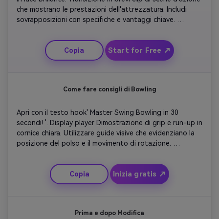
che mostrano le prestazioni dell'attrezzatura. Includi 
sovrapposizioni con specifiche e vantaggi chiave. 
Aggiungi transizioni di movimento mentre i giocatori 
colpiscono colpi potenti usando l'attrezzatura. Finisci 
Start for Free ↗
Copia
con il logo e il testo CTA che invita gli spettatori a 
'giocare come un professionista'. Mantieni il ritmo 
energico e guidato dal prodotto.
Come fare consigli di Bowling
Apri con il testo hook' Master Swing Bowling in 30 
secondi! '. Display player Dimostrazione di grip e run-up in 
cornice chiara. Utilizzare guide visive che evidenziano la 
posizione del polso e il movimento di rotazione. 
Ingrandisci la traiettoria di rilascio e oscillazione al 
rallentatore. Aggiungi consigli di riepilogo rapidi. 
Inizia gratis ↗
Copia
Concludete con la sovrapposizione dei consigli finali e 
l'iscrizione invitando gli osservatori ad iscriversi per 
ulteriori tutorial.
Prima e dopo Modifica