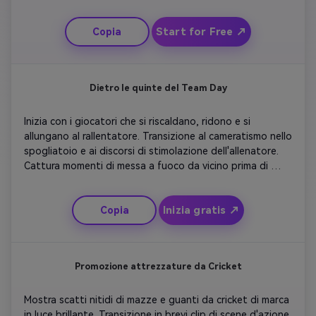
e sovrapposizioni del tabellone. Punti di svolta chiave 
Flash nel gioco, come wicket e confini. Aggiungi luci 
Start for Free ↗
Copia
drammatiche e musica allegra.
Dietro le quinte del Team Day
Inizia con i giocatori che si riscaldano, ridono e si 
allungano al rallentatore. Transizione al cameratismo nello 
spogliatoio e ai discorsi di stimolazione dell'allenatore. 
Cattura momenti di messa a fuoco da vicino prima di 
entrare in campo. Evidenziare il lavoro di squadra con 
sguardi e strette di mano. Alternate tra clip sinceri e 
Inizia gratis ↗
Copia
attesa della folla. Concludete con un sorriso allegro 
dopo la partita, la musica si costruisce fino a un finale di 
sensazione buona.
Promozione attrezzature da Cricket
Mostra scatti nitidi di mazze e guanti da cricket di marca 
in luce brillante. Transizione in brevi clip di scene d'azione 