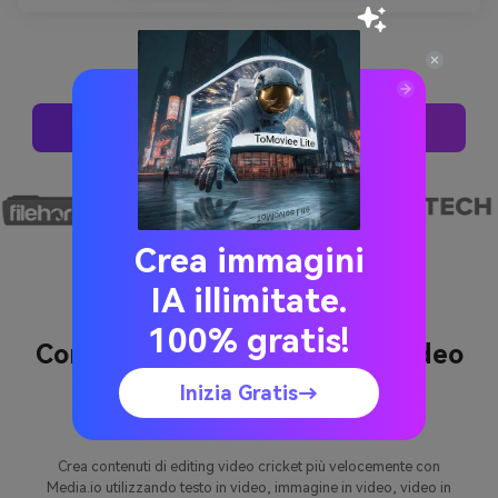
Mantieni le transizioni fluide ed eleganti.
Genera Il Tuo Video
Crea immagini
IA illimitate.
100% gratis!
Come creare un montaggio Video
di Cricket con Media.io
Inizia Gratis→
Crea contenuti di editing video cricket più velocemente con
Media.io utilizzando testo in video, immagine in video, video in