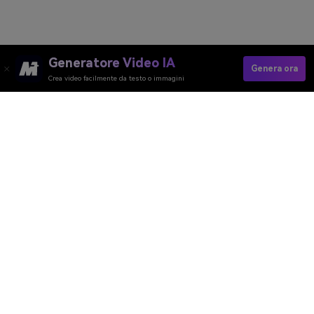
Generatore Video IA
Genera ora
Crea video facilmente da testo o immagini
Genera Velocemente Video Di
Congratulazioni
Media.io Online Tools Quality Rating：
4.7 (162,357 Votes)
Generatore Video AI
Generatore Immagini AI
Generatore Musica AI