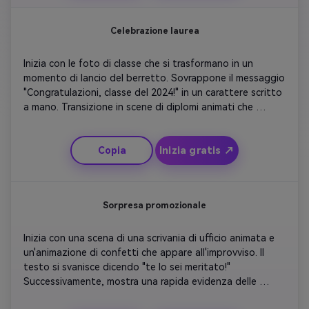
un dissolvimento del logo o del messaggio.
Celebrazione laurea
Inizia con le foto di classe che si trasformano in un 
momento di lancio del berretto. Sovrappone il messaggio 
"Congratulazioni, classe del 2024!" in un carattere scritto 
a mano. Transizione in scene di diplomi animati che 
galleggiano sullo schermo. Aggiungi una colonna sonora 
motivante, sottili effetti scintilli d'oro e un messaggio 
Inizia gratis ↗
Copia
personale per ringraziare insegnanti e amici. Finisci con 
fuochi d'artificio e un testo di chiusura: "Il futuro ti 
aspetta".
Sorpresa promozionale
Inizia con una scena di una scrivania di ufficio animata e 
un'animazione di confetti che appare all'improvviso. Il 
testo si svanisce dicendo "te lo sei meritato!" 
Successivamente, mostra una rapida evidenza delle 
immagini di crescita della carriera come grafici in crescita 