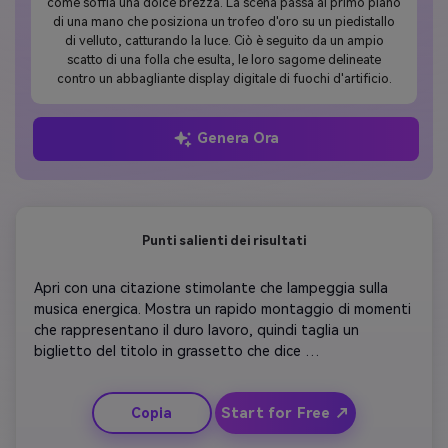
come soffia una dolce brezza. La scena passa al primo piano
di una mano che posiziona un trofeo d'oro su un piedistallo
di velluto, catturando la luce. Ciò è seguito da un ampio
scatto di una folla che esulta, le loro sagome delineate
contro un abbagliante display digitale di fuochi d'artificio.
Genera Ora
Punti salienti dei risultati
Apri con una citazione stimolante che lampeggia sulla 
musica energica. Mostra un rapido montaggio di momenti 
che rappresentano il duro lavoro, quindi taglia un 
biglietto del titolo in grassetto che dice 
"Congratulazioni!" Le scene successive mostrano sottili 
effetti di animazione e transizioni di confetti. Concludi 
Start for Free ↗
Copia
con un testo che ringrazia tutti coloro che hanno 
sostenuto il successo, musica di sottofondo edificante e 