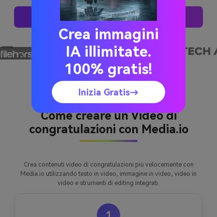
Prova Queste Richieste
Crea immagini
IA illimitate.
100% gratis!
Inizia Gratis→
Come creare un Video di
congratulazioni con Media.io
Crea contenuti video di congratulazioni più velocemente con
Media.io utilizzando testo in video, immagine in video, video in
video e strumenti di editing integrati.
1