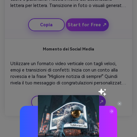
lettera per lettera. Transizione in foto o visuali generati 
dall'IA di highlights condivisi insieme. Concludi con un 
calmo, emotivo fade-out che dice "Congratulazioni, 
Start for Free ↗
Copia
meriti questo momento".
Momento dei Social Media
Utilizzare un formato video verticale con tagli veloci, 
emoji e transizioni di confetti. Inizia con un conto alla 
rovescia e la frase "Migliore notizia di sempre!" Quindi 
rivela il tuo messaggio di congratulazioni personalizzato 
con una colonna sonora di tendenza. Aggiungi bordi 
lampeggianti e sovrapposizioni emoji per un 
Inizia gratis ↗
Copia
coinvolgimento in stile TikTok. Finisci rapidamente con 
"L'hai fatto!" in lettere in grassetto e transizione finale 
fluida.