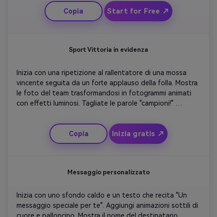
o skyline della città. Transizione a un messaggio 
Start for Free ↗
Copia
celebrativo con musica ottimista e un suono champagne 
pop. Concludere con congratulazioni in grassetto 
tipografia e logo aziendale fade-out.
Sport Vittoria in evidenza
Inizia con una ripetizione al rallentatore di una mossa 
vincente seguita da un forte applauso della folla. Mostra 
le foto del team trasformandosi in fotogrammi animati 
con effetti luminosi. Tagliate le parole "campioni!" 
Attraverso lo schermo. Aggiungi luci tremolanti e accenti 
di movimento in sincronia con il ritmo. Concludi con la 
Inizia gratis ↗
Copia
sovrapposizione del nome del giocatore o della squadra 
e i coriandoli per renderlo pronto per i social.
Messaggio personalizzato
Inizia con uno sfondo caldo e un testo che recita "Un 
messaggio speciale per te". Aggiungi animazioni sottili di 
cuore e palloncino. Mostra il nome del destinatario 