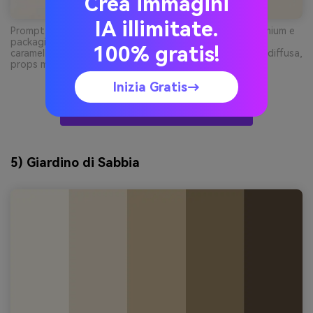
Crea immagini
IA illimitate.
Prompt: foto realistica in studio di barattolo da tè premium e
packaging in carta su sfondo crema, design etichetta in
100% gratis!
caramello caldo, tan e espresso profondo, luce soffusa diffusa,
props minimi --ar 3:2
Inizia Gratis→
Crea Visual Zen Con L’AI Gratis
5) Giardino di Sabbia