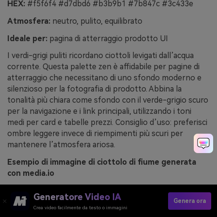
HEX:
#f5f6f4 #d7dbd6 #b3b9b1 #7b847c #3c433e
Atmosfera:
neutro, pulito, equilibrato
Ideale per:
pagina di atterraggio prodotto UI
I verdi-grigi puliti ricordano ciottoli levigati dall’acqua
corrente. Questa palette zen è affidabile per pagine di
atterraggio che necessitano di uno sfondo moderno e
silenzioso per la fotografia di prodotto. Abbina la
tonalità più chiara come sfondo con il verde-grigio scuro
per la navigazione e i link principali, utilizzando i toni
medi per card e tabelle prezzi. Consiglio d’uso: preferisci
ombre leggere invece di riempimenti più scuri per
mantenere l’atmosfera ariosa.
Esempio di immagine di ciottolo di fiume generata
con media.io
Generatore Video IA
Genera ora
Crea video facilmente da testo o immagini