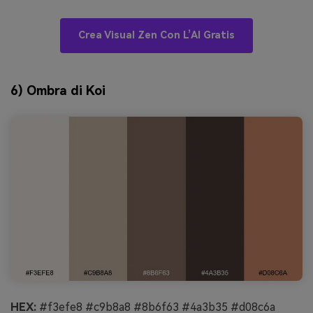
Crea Visual Zen Con L’AI Gratis
6) Ombra di Koi
HEX:
#f3efe8 #c9b8a8 #8b6f63 #4a3b35 #d08c6a