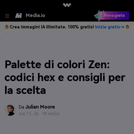
Media.io
Prova gratis
Crea immagini IA illimitate. 100% gratis!
Inizia gratis→
Palette di colori Zen:
codici hex e consigli per
la scelta
Julian Moore
Da
Jun 11, 26 ·
18 min(s)