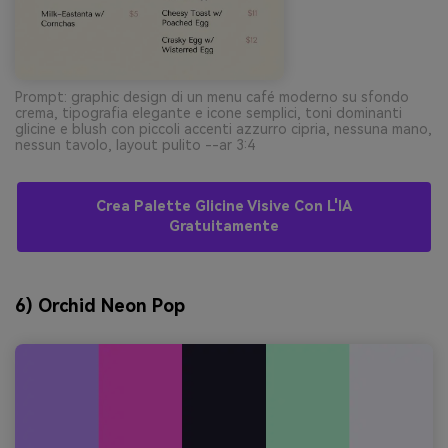
Prompt: graphic design di un menu café moderno su sfondo
crema, tipografia elegante e icone semplici, toni dominanti
glicine e blush con piccoli accenti azzurro cipria, nessuna mano,
nessun tavolo, layout pulito --ar 3:4
Crea Palette Glicine Visive Con L'IA
Gratuitamente
6) Orchid Neon Pop