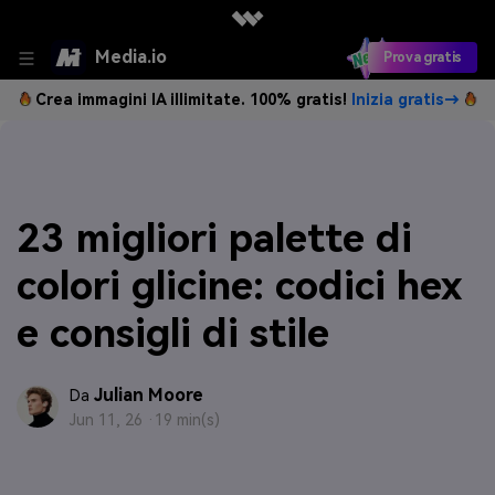
Media.io
Prova gratis
Crea immagini IA illimitate. 100% gratis!
Inizia gratis→
23 migliori palette di
colori glicine: codici hex
e consigli di stile
Julian Moore
Da
Jun 11, 26 ·
19 min(s)