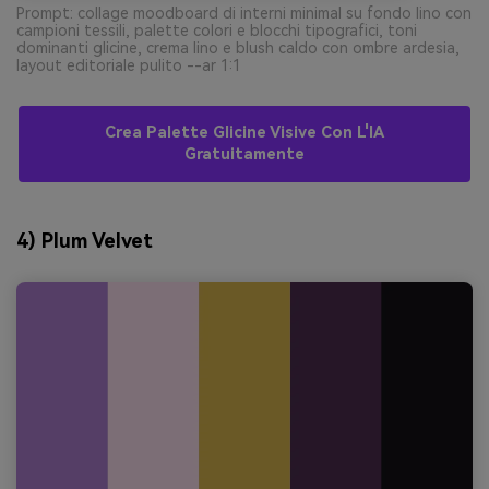
Prompt: collage moodboard di interni minimal su fondo lino con
campioni tessili, palette colori e blocchi tipografici, toni
dominanti glicine, crema lino e blush caldo con ombre ardesia,
layout editoriale pulito --ar 1:1
Crea Palette Glicine Visive Con L'IA
Gratuitamente
4) Plum Velvet