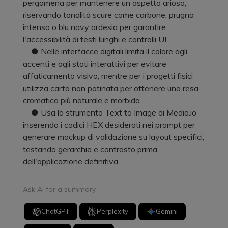
pergamena per mantenere un aspetto arioso,
riservando tonalità scure come carbone, prugna
intenso o blu navy ardesia per garantire
l'accessibilità di testi lunghi e controlli UI.
● Nelle interfacce digitali limita il colore agli
accenti e agli stati interattivi per evitare
affaticamento visivo, mentre per i progetti fisici
utilizza carta non patinata per ottenere una resa
cromatica più naturale e morbida.
● Usa lo strumento Text to Image di Media.io
inserendo i codici HEX desiderati nei prompt per
generare mockup di validazione su layout specifici,
testando gerarchia e contrasto prima
dell'applicazione definitiva.
Ask AI for a summary
ChatGPT
Perplexity
Gemini