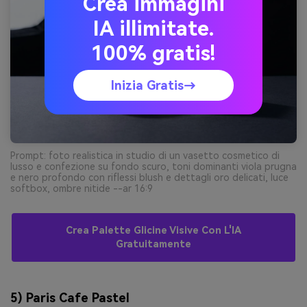
Crea immagini
IA illimitate.
100% gratis!
Inizia Gratis→
Prompt: foto realistica in studio di un vasetto cosmetico di
lusso e confezione su fondo scuro, toni dominanti viola prugna
e nero profondo con riflessi blush e dettagli oro delicati, luce
softbox, ombre nitide --ar 16:9
Crea Palette Glicine Visive Con L'IA
Gratuitamente
5) Paris Cafe Pastel