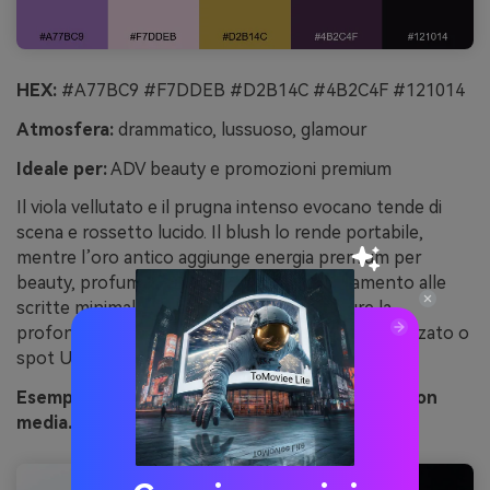
HEX:
#A77BC9 #F7DDEB #D2B14C #4B2C4F #121014
Atmosfera:
drammatico, lussuoso, glamour
Ideale per:
ADV beauty e promozioni premium
Il viola vellutato e il prugna intenso evocano tende di
scena e rossetto lucido. Il blush lo rende portabile,
mentre l’oro antico aggiunge energia premium per
beauty, profumi e gioielli. L’oro va in abbinamento alle
scritte minimali, lasciando alle tinte più scure la
profondità delle ombre. Consiglio: usa foil metallizzato o
spot UV sull’oro per renderlo brillante in stampa.
Esempio di immagine di plum velvet generata con
media.io