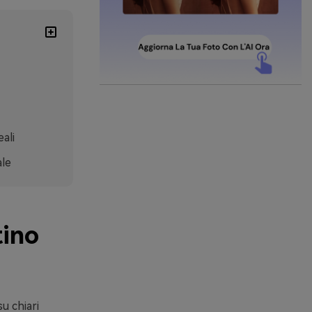
ali
ale
tino
u chiari