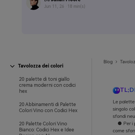
Jun 11, 26 ·
18 min(s)
Blog
Tavoloz
Tavolozza dei colori
20 palette di toni giallo
crema moderni con codici
TL;D
hex
Le palette 
20 Abbinamenti di Palette
singolo col
Colori Vino con Codici Hex
sfondi neut
● Per i pro
20 Palette Colori Vino
Bianco: Codici Hex e Idee
come sfond