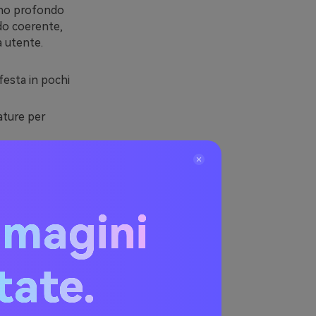
vino profondo
odo coerente,
a utente.
festa in pochi
ature per
engono gli
 a una
mmagini
i San
itate.