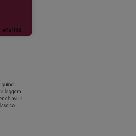
 quindi
e leggera.
r chiavi in
lassico