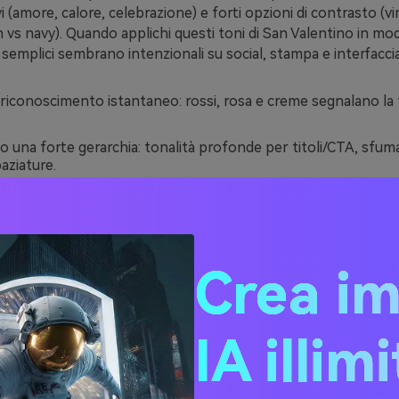
i (amore, calore, celebrazione) e forti opzioni di contrasto (
 vs navy). Quando applichi questi toni di San Valentino in m
 semplici sembrano intenzionali su social, stampa e interfacci
riconoscimento istantaneo: rossi, rosa e creme segnalano la 
 una forte gerarchia: tonalità profonde per titoli/CTA, sfum
aziature.
o e stampano bene: i neutri caldi riducono la durezza e mant
a pelle/prodotto lusinghieri.
tra i formati: da una tavolozza di San Valentino per il branding
i San Valentino per poster e video grafica in forma breve.
Crea i
ee di tavolozza di colori d
IA illim
ino (con codici esagonali)