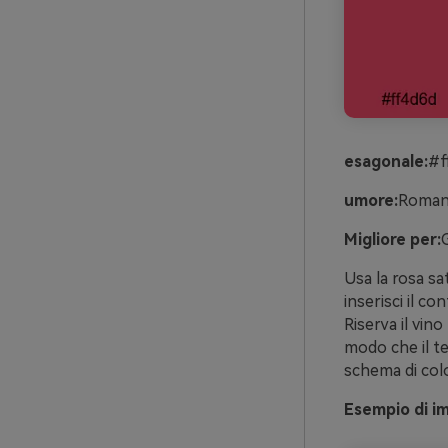
esagonale:
#f
umore:
Romant
Migliore per:
Usa la rosa sa
inserisci il c
Riserva il vino
modo che il t
schema di colo
Esempio di im