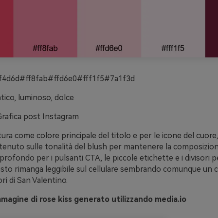
f4d6d#ff8fab#ffd6e0#fff1f5#7a1f3d
ico, luminoso, dolce
Grafica post Instagram
tura come colore principale del titolo e per le icone del cuore,
ontenuto sulle tonalità del blush per mantenere la composizion
 profondo per i pulsanti CTA, le piccole etichette e i divisori pe
esto rimanga leggibile sul cellulare sembrando comunque un c
ri di San Valentino.
magine di rose kiss generato utilizzando media.io