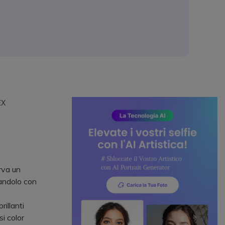
EX
erva un
ciandolo con
rillanti
i color