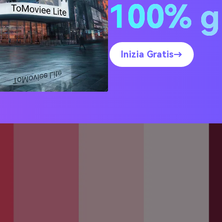
100% g
ui sotto è una tavolozza di San Valentino con codici esagonal
r sfondi, testo, pulsanti e accenti. Mix-and-match solo se si m
dibile e limitare i colori dell'eroe a un principale e un accent
Inizia Gratis→
 di rosa