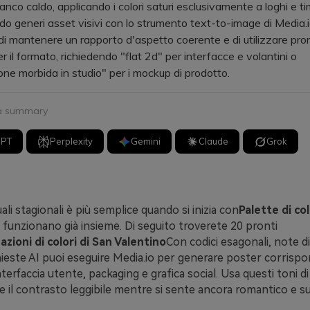
anco caldo, applicando i colori saturi esclusivamente a loghi e tim
eneri asset visivi con lo strumento text-to-image di Media.i
 di mantenere un rapporto d'aspetto coerente e di utilizzare pr
er il formato, richiedendo "flat 2d" per interfacce e volantini o
ione morbida in studio" per i mockup di prodotto.
 a summary
GPT
Perplexity
Gemini
Claude
Grok
uali stagionali è più semplice quando si inizia con
Palette di col
 funzionano già insieme. Di seguito troverete 20 pronti
zioni di colori di San Valentino
Con codici esagonali, note di 
hieste AI puoi eseguire Media.io per generare poster corrispo
terfaccia utente, packaging e grafica social. Usa questi toni d
 il contrasto leggibile mentre si sente ancora romantico e s