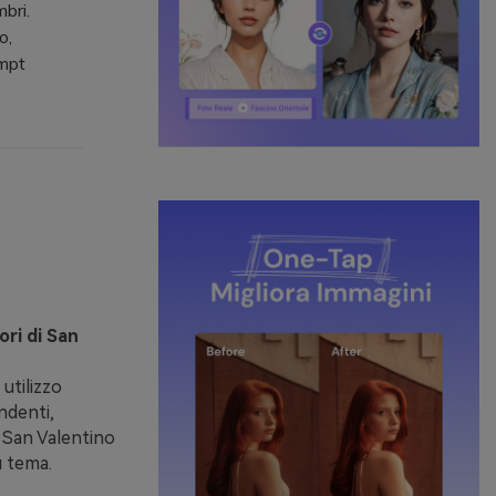
bri.
o,
ompt
ori di San
utilizzo
ndenti,
i San Valentino
u tema.