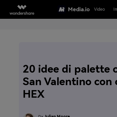
Media.io
Video
I
20 idee di palette c
San Valentino con 
HEX
Julian Moore
Da