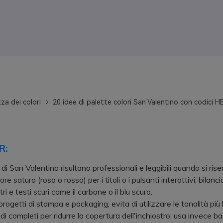
za dei colori
20 idee di palette colori San Valentino con codici H
R:
di San Valentino risultano professionali e leggibili quando si ris
ore saturo (rosa o rosso) per i titoli o i pulsanti interattivi, bilan
ri e testi scuri come il carbone o il blu scuro.
getti di stampa e packaging, evita di utilizzare le tonalità più b
i completi per ridurre la copertura dell'inchiostro; usa invece bas