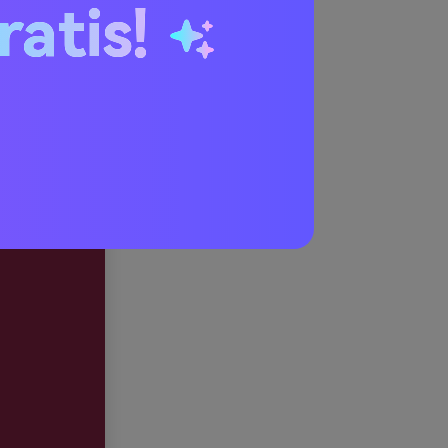
ratis!
i più
antiene il
o.