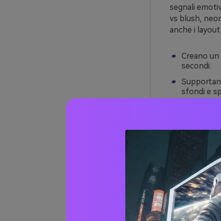
segnali emotiv
vs blush, neon
anche i layout
Creano un 
secondi.
Supportano
sfondi e sp
Fotografan
scatti sull
Si scalano 
tavolozza d
20+ id
Valent