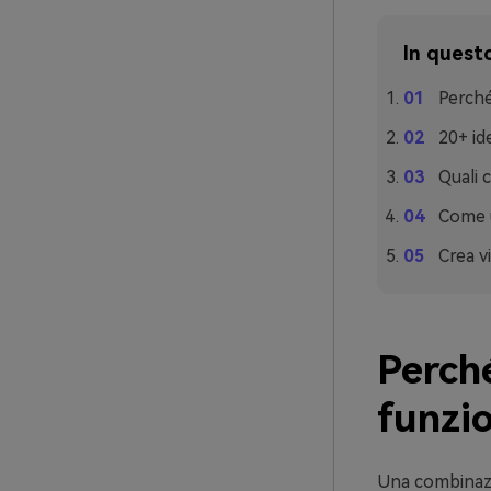
In questo
Perché
20+ id
Quali 
Come u
Crea vi
Perché
funzi
Una combinazio