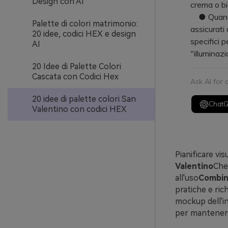
Design con AI
crema o bi
● Quando g
Palette di colori matrimonio:
assicurati
20 idee, codici HEX e design
specifici p
AI
"illuminaz
20 Idee di Palette Colori
Cascata con Codici Hex
Ask AI for
20 idee di palette colori San
Chat
Valentino con codici HEX
Pianificare vis
Valentino
Che
all'uso
Combina
pratiche e ric
mockup dell'in
per mantenere