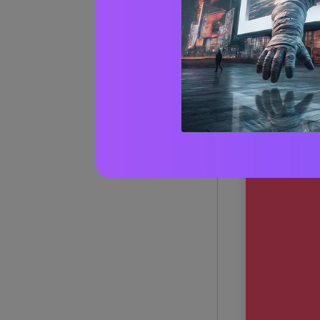
Ogni opzione q
indicazioni pe
contrasto preve
1) Bacio