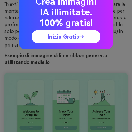
Crea immagini
"Next" in modo che l'onboarding sia guidato. Utilizzare la
IA illimitate.
menta morbida per pannelli e sfondi di illustrazione per
ridurre l'affaticamento del contrasto. Mantieni la foresta
100% gratis!
profonda per il testo del corpo e le icone. Aggiungi blu
solo per le azioni secondarie (saltare, saperne di più) in
Inizia Gratis→
modo che gli utenti individuino sempre il percorso
primario.
Esempio di immagine di lime ribbon generato
utilizzando media.io