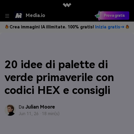
Media.io
Prova gratis
Crea immagini IA illimitate. 100% gratis!
Inizia gratis→
20 idee di palette di
verde primaverile con
codici HEX e consigli
Julian Moore
Da
Jun 11, 26 ·
18 min(s)