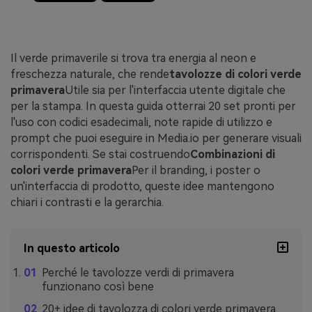
Il verde primaverile si trova tra energia al neon e
freschezza naturale, che rende
tavolozze di colori verde
primavera
Utile sia per l'interfaccia utente digitale che
per la stampa. In questa guida otterrai 20 set pronti per
l'uso con codici esadecimali, note rapide di utilizzo e
prompt che puoi eseguire in Media.io per generare visuali
corrispondenti. Se stai costruendo
Combinazioni di
colori verde primavera
Per il branding, i poster o
un'interfaccia di prodotto, queste idee mantengono
chiari i contrasti e la gerarchia.
In questo articolo
Perché le tavolozze verdi di primavera
funzionano così bene
20+ idee di tavolozza di colori verde primavera