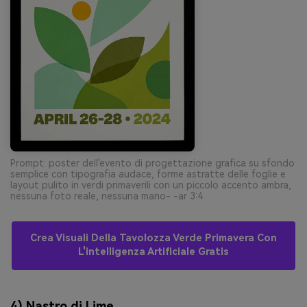
Prompt: poster dell'evento di progettazione grafica su sfondo
semplice con tipografia audace, forme astratte delle foglie e
layout pulito in verdi primaverili con un piccolo accento ambra,
nessuna foto reale, nessuna mano- -ar 3:4
Crea Visuali Della Tavolozza Verde Primavera Con
L'intelligenza Artificiale Gratis
4) Nastro di Lime