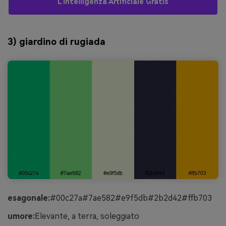
L'intelligenza Artificiale Gratis
3) giardino di rugiada
esagonale:
#00c27a#7ae582#e9f5db#2b2d42#ffb703
umore:
Elevante, a terra, soleggiato