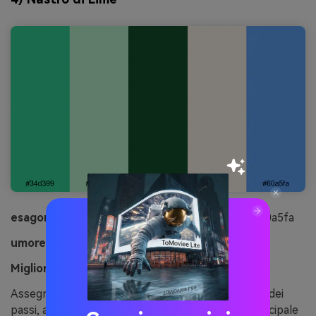
esagonale:
#34d399#bbf7d0#14532d#fff7ed#60a5fa
umore:
Giocoso, arioso, contemporaneo
Migliore per:
Interfaccia utente di onboarding App
Assegna il verde primavera brillante agli indicatori dei
passi, alle barre di avanzamento e al pulsante principale