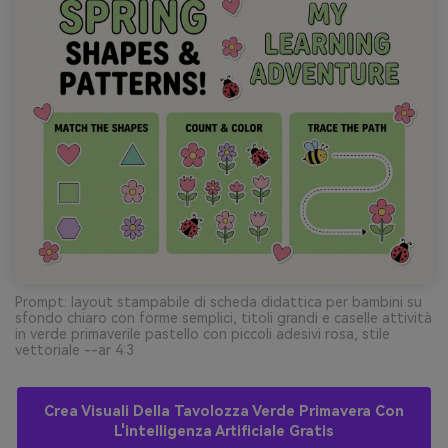
Prompt: layout stampabile di scheda didattica per bambini su
sfondo chiaro con forme semplici, titoli grandi e caselle attività
in verde primaverile pastello con piccoli adesivi rosa, stile
vettoriale --ar 4:3
Crea Visuali Della Tavolozza Verde Primavera Con
L'intelligenza Artificiale Gratis