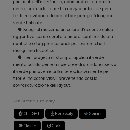
principali dell'interfaccia, abbinandolo a tonalità
neutre profonde come blu navy o antracite per i
testi ed evitando di formattare paragrafi lunghi in
verde brillante.
● Scegli al massimo un colore d'accento caldo
aggiuntivo, come corallo o ambra, confinandolo a
notifiche o tag promozionali per evitare che il
design risulti caotico.
● Per i progetti di stampa, applica il verde
menta pallido per le ampie aree di sfondo e riserva
il verde primaverile brillante esclusivamente per
titoli e indicatori visivi, prevenendo così la
sovrasaturazione del layout.
Ask AI for a summary
ChatGPT
Perplexity
Gemini
Claude
Grok