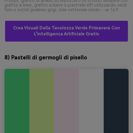
Prompt: grafico di analisi 2d impostato su sfondo semplice con
grafico a linee, grafico a barre e piastrelle KPI utilizzando verdi
felci e sottili gridlines grigi, stile vettoriale nitido- -ar 16:9
Crea Visuali Della Tavolozza Verde Primavera Con
L'intelligenza Artificiale Gratis
8) Pastelli di germogli di pisello