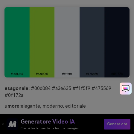
esagonale:
#00d084 #a3e635 #f1f5f9 #475569
#0f172a
umore:
elegante, moderno, editoriale
Migliore per:
Layout rivista
Generatore Video IA
Genera ora
Utilizza il blu navy scuro e l’ardesia per tipografia,
Crea video facilmente da testo o immagini