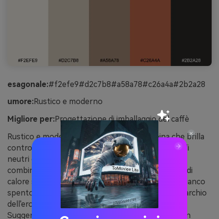
esagonale:
#f2efe9#d2c7b8#a58a78#c26a4a#2b2a28
umore:
Rustico e moderno
Migliore per:
Progettazione di imballaggio del caffè
Rustico e moderno come una stufa da cabina che brilla
contro il legno pallido, questo set bilancia i morbidi
neutri con un colpo di rame sicuro. È ideale per
combinazioni di colori scandinavi che necessitano di
calore senza perdere il minimalismo. Lascia che il bianco
spento porti l'etichetta, quindi usa il rame per il marchio
dell'eroe e un singolo distintivo di chiamata.
Suggerimento di utilizzo: stampare il rame come un