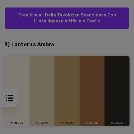
Crea Visuali Della Tavolozza Scandinava Con
L'intelligenza Artificiale Gratis
9) Lanterna Ambra