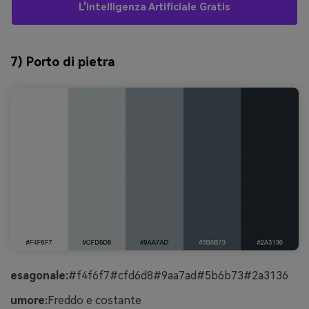
L'intelligenza Artificiale Gratis
7) Porto di pietra
esagonale:
#f4f6f7#cfd6d8#9aa7ad#5b6b73#2a3136
umore:
Freddo e costante