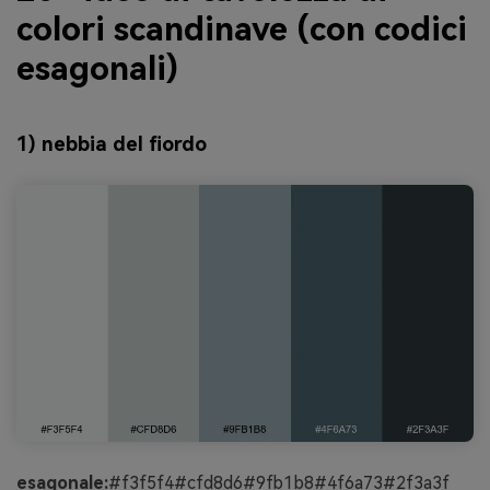
colori scandinave (con codici
esagonali)
1) nebbia del fiordo
esagonale:
#f3f5f4#cfd8d6#9fb1b8#4f6a73#2f3a3f