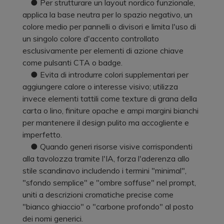
● Per strutturare un layout nordico funzionale,
applica la base neutra per lo spazio negativo, un
colore medio per pannelli o divisori e limita l'uso di
un singolo colore d'accento controllato
esclusivamente per elementi di azione chiave
come pulsanti CTA o badge.
● Evita di introdurre colori supplementari per
aggiungere calore o interesse visivo; utilizza
invece elementi tattili come texture di grana della
carta o lino, finiture opache e ampi margini bianchi
per mantenere il design pulito ma accogliente e
imperfetto.
● Quando generi risorse visive corrispondenti
alla tavolozza tramite l'IA, forza l'aderenza allo
stile scandinavo includendo i termini "minimal",
"sfondo semplice" e "ombre soffuse" nel prompt,
uniti a descrizioni cromatiche precise come
"bianco ghiaccio" o "carbone profondo" al posto
dei nomi generici.