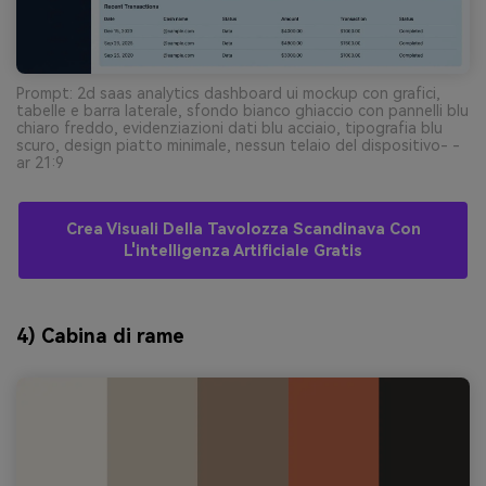
Prompt: 2d saas analytics dashboard ui mockup con grafici,
tabelle e barra laterale, sfondo bianco ghiaccio con pannelli blu
chiaro freddo, evidenziazioni dati blu acciaio, tipografia blu
scuro, design piatto minimale, nessun telaio del dispositivo- -
ar 21:9
Crea Visuali Della Tavolozza Scandinava Con
L'intelligenza Artificiale Gratis
4) Cabina di rame