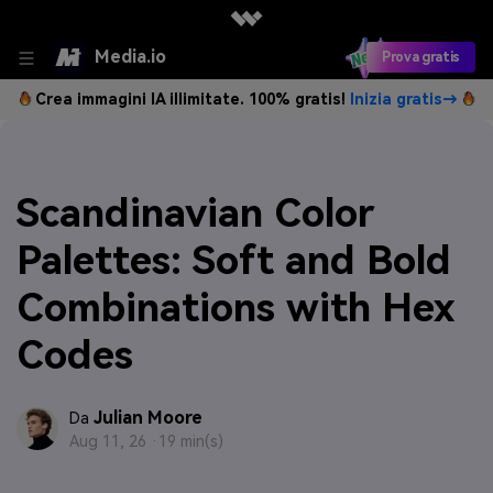
Media.io
Prova gratis
Crea immagini IA illimitate. 100% gratis!
Inizia gratis→
Scandinavian Color
Palettes: Soft and Bold
Combinations with Hex
Codes
Julian Moore
Da
Aug 11, 26 ·
19 min(s)