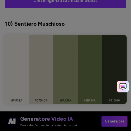
L'intelligenza Artificiale Gratis
10) Sentiero Muschioso
esagonale:
#f4f2ea #d7d4c4 #9aa27a #6e7b4a
Generatore Video IA
#313826
Genera ora
Crea video facilmente da testo o immagini