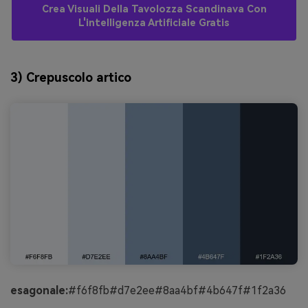
Crea Visuali Della Tavolozza Scandinava Con
L'intelligenza Artificiale Gratis
3) Crepuscolo artico
esagonale:
#f6f8fb#d7e2ee#8aa4bf#4b647f#1f2a36