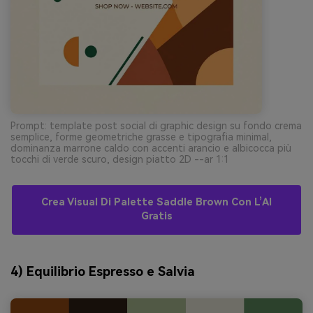
Prompt: template post social di graphic design su fondo crema
semplice, forme geometriche grasse e tipografia minimal,
dominanza marrone caldo con accenti arancio e albicocca più
tocchi di verde scuro, design piatto 2D --ar 1:1
Crea Visual Di Palette Saddle Brown Con L’AI
Gratis
4) Equilibrio Espresso e Salvia