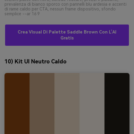
prevalenza di bianco sporco con pannelli blu ardesia e accenti
di rame caldo per CTA, nessun frame dispositivo, sfondo
semplice --ar 16:9
Crea Visual Di Palette Saddle Brown Con L’AI
Gratis
10) Kit UI Neutro Caldo