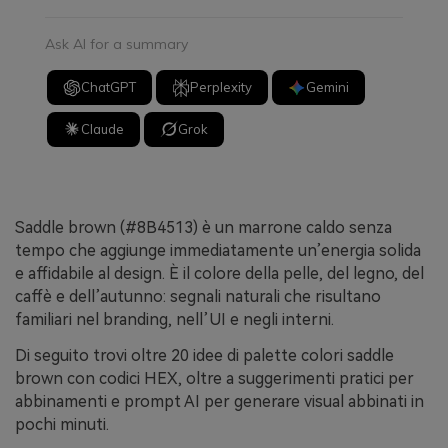
Ask AI for a summary
ChatGPT
Perplexity
Gemini
Claude
Grok
Saddle brown (#8B4513) è un marrone caldo senza
tempo che aggiunge immediatamente un’energia solida
e affidabile al design. È il colore della pelle, del legno, del
caffè e dell’autunno: segnali naturali che risultano
familiari nel branding, nell’UI e negli interni.
Di seguito trovi oltre 20 idee di palette colori saddle
brown con codici HEX, oltre a suggerimenti pratici per
abbinamenti e prompt AI per generare visual abbinati in
pochi minuti.