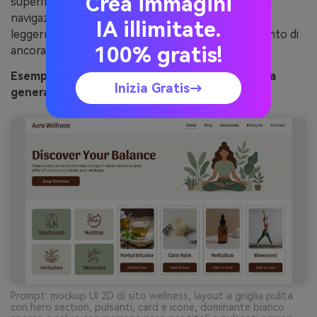
Crea immagini
superfici principali; riserva il marrone più scuro per
navigazione e azioni chiave. Consiglio: tieni i verdi
IA illimitate.
leggermente smorzati così i marroni restano il punto di
100% gratis!
ancoraggio visivo.
Esempio immagine di equilibrio espresso e salvia
Inizia Gratis→
generata con media.io
Prompt: mockup UI 2D di sito wellness, layout a griglia pulita
con hero section, pulsanti, card e icone, dominante bianco