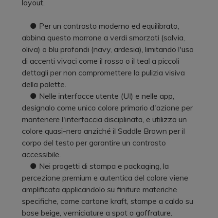
layout.
● Per un contrasto moderno ed equilibrato,
abbina questo marrone a verdi smorzati (salvia,
oliva) o blu profondi (navy, ardesia), limitando l'uso
di accenti vivaci come il rosso o il teal a piccoli
dettagli per non compromettere la pulizia visiva
della palette.
● Nelle interfacce utente (UI) e nelle app,
designalo come unico colore primario d'azione per
mantenere l'interfaccia disciplinata, e utilizza un
colore quasi-nero anziché il Saddle Brown per il
corpo del testo per garantire un contrasto
accessibile.
● Nei progetti di stampa e packaging, la
percezione premium e autentica del colore viene
amplificata applicandolo su finiture materiche
specifiche, come cartone kraft, stampe a caldo su
base beige, verniciature a spot o goffrature.