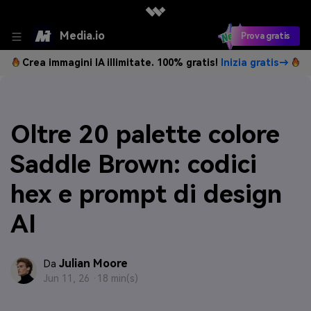
Media.io
Prova gratis
Crea immagini IA illimitate. 100% gratis!
Inizia gratis→
Oltre 20 palette colore
Saddle Brown: codici
hex e prompt di design
AI
Julian Moore
Da
Jun 11, 26 ·
18 min(s)