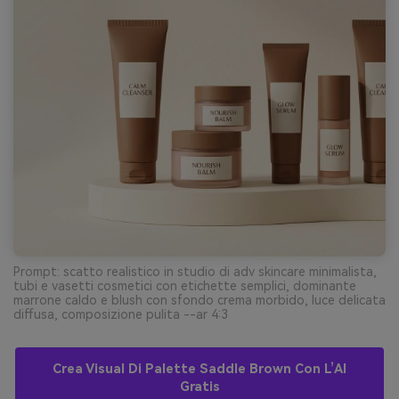
Prompt: scatto realistico in studio di adv skincare minimalista,
tubi e vasetti cosmetici con etichette semplici, dominante
marrone caldo e blush con sfondo crema morbido, luce delicata
diffusa, composizione pulita --ar 4:3
Crea Visual Di Palette Saddle Brown Con L’AI
Gratis