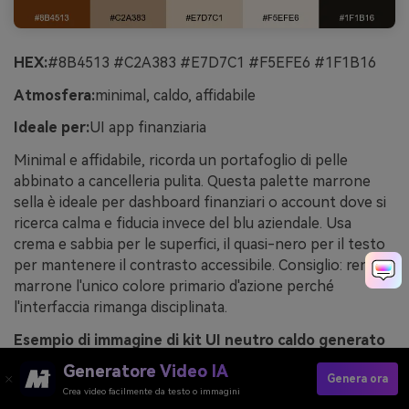
HEX:
#8B4513 #C2A383 #E7D7C1 #F5EFE6 #1F1B16
Atmosfera:
minimal, caldo, affidabile
Ideale per:
UI app finanziaria
Minimal e affidabile, ricorda un portafoglio di pelle
abbinato a cancelleria pulita. Questa palette marrone
sella è ideale per dashboard finanziari o account dove si
ricerca calma e fiducia invece del blu aziendale. Usa
crema e sabbia per le superfici, il quasi-nero per il testo
per mantenere il contrasto accessibile. Consiglio: rendi il
marrone l'unico colore primario d'azione perché
l'interfaccia rimanga disciplinata.
Esempio di immagine di kit UI neutro caldo generato
con media.io
Generatore Video IA
Genera ora
Crea video facilmente da testo o immagini