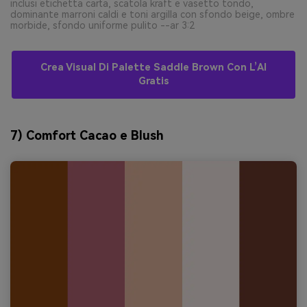
inclusi etichetta carta, scatola kraft e vasetto tondo,
dominante marroni caldi e toni argilla con sfondo beige, ombre
morbide, sfondo uniforme pulito --ar 3:2
Crea Visual Di Palette Saddle Brown Con L’AI
Gratis
7) Comfort Cacao e Blush