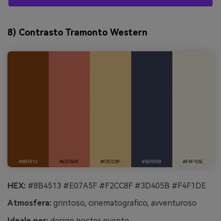
8) Contrasto Tramonto Western
HEX:
#8B4513 #E07A5F #F2CC8F #3D405B #F4F1DE
Atmosfera:
grintoso, cinematografico, avventuroso
Ideale per:
design poster evento