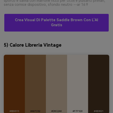
sporco e salvia con marrone ricco per titoli e pulsanti primari,
senza cornice dispositivo, sfondo neutro --ar 16:9
Crea Visual Di Palette Saddle Brown Con L’AI
Gratis
5) Calore Libreria Vintage