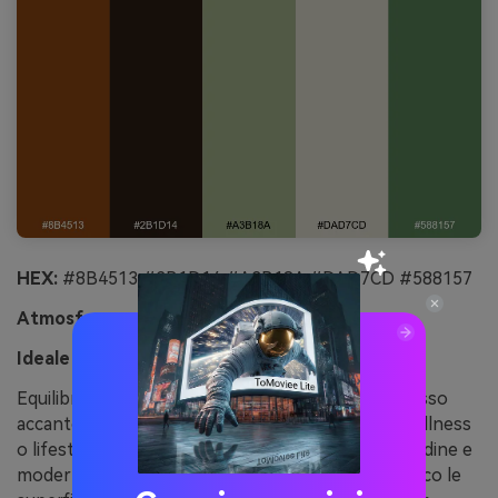
HEX:
#8B4513 #2B1D14 #A3B18A #DAD7CD #588157
Atmosfera:
solido, botanico, moderno
Ideale per:
UI sito wellness
Equilibrato e botanico, ricorda la crema dell’espresso
accanto a erbe fresche tagliate. Ottimo per UI wellness
o lifestyle dove cerchi calore senza rinunciare a ordine e
modernità. Lascia alle tonalità salvia e bianco sporco le