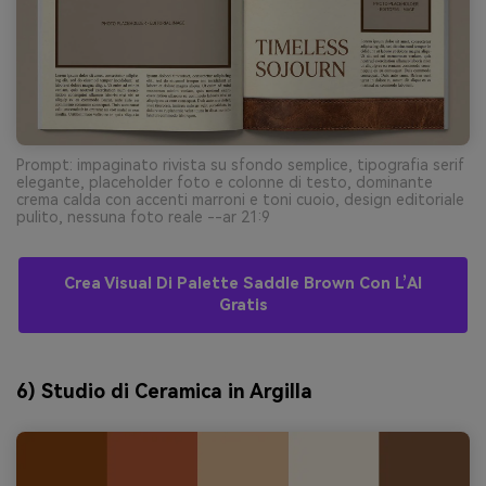
Prompt: impaginato rivista su sfondo semplice, tipografia serif
elegante, placeholder foto e colonne di testo, dominante
crema calda con accenti marroni e toni cuoio, design editoriale
pulito, nessuna foto reale --ar 21:9
Crea Visual Di Palette Saddle Brown Con L’AI
Gratis
6) Studio di Ceramica in Argilla