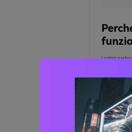
Perché
funzi
I colori rusti
rispecchiano ma
Questa famili
Inoltre queste
ammorbiditi va
così che detta
Soprattutto, l
leggero (crema
(abete + pru