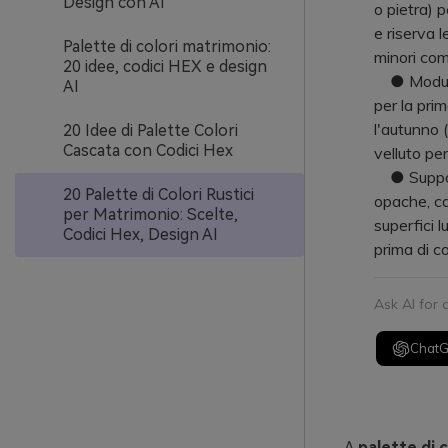
Design con AI
o pietra) 
e riserva 
Palette di colori matrimonio:
minori com
20 idee, codici HEX e design
● Modula l
AI
per la prim
l'autunno 
20 Idee di Palette Colori
Cascata con Codici Hex
velluto per
● Supporta
20 Palette di Colori Rustici
opache, ca
per Matrimonio: Scelte,
superfici l
Codici Hex, Design AI
prima di c
Ask AI for
Chat
A
palette di 