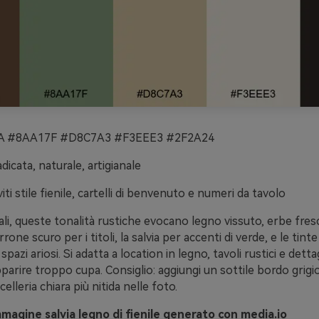
 #8AA17F #D8C7A3 #F3EEE3 #2F2A24
dicata, naturale, artigianale
iti stile fienile, cartelli di benvenuto e numeri da tavolo
ali, queste tonalità rustiche evocano legno vissuto, erbe fresc
rrone scuro per i titoli, la salvia per accenti di verde, e le tin
pazi ariosi. Si adatta a location in legno, tavoli rustici e dettag
parire troppo cupa. Consiglio: aggiungi un sottile bordo grigi
elleria chiara più nitida nelle foto.
magine salvia legno di fienile generato con media.io