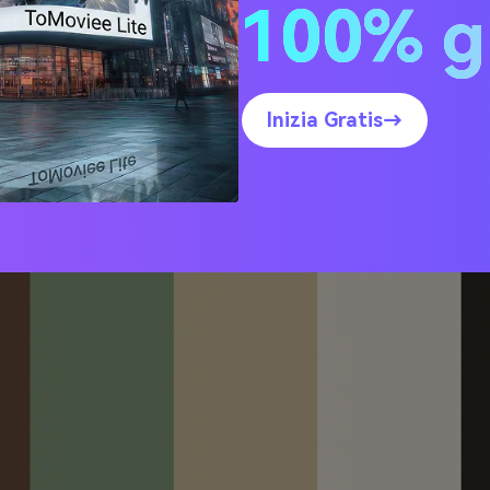
100% g
ee di Palette di Colori Rus
atrimonio (con codici HEX
Inizia Gratis→
a legno di fienile