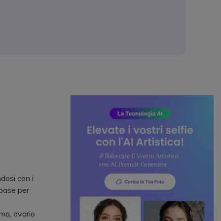
dosi con i
 base per
ma, avorio