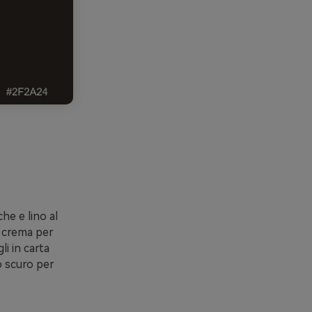
he e lino al
te crema per
li in carta
o scuro per