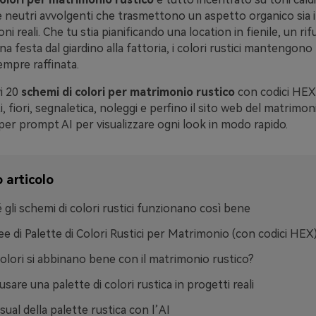
 e neutri avvolgenti che trasmettono un aspetto organico sia 
ni reali. Che tu stia pianificando una location in fienile, un rif
 festa dal giardino alla fattoria, i colori rustici mantengono
empre raffinata.
i 20
schemi di colori per matrimonio rustico
con codici HEX
ti, fiori, segnaletica, noleggi e perfino il sito web del matrim
er prompt AI per visualizzare ogni look in modo rapido.
 articolo
 gli schemi di colori rustici funzionano così bene
ee di Palette di Colori Rustici per Matrimonio (con codici HEX
colori si abbinano bene con il matrimonio rustico?
sare una palette di colori rustica in progetti reali
sual della palette rustica con l’AI