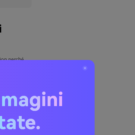
i
tion perché
 luci calde.
i neutri
mmagini
o profondità
ti.
e arioso e
itate.
 e boschivo