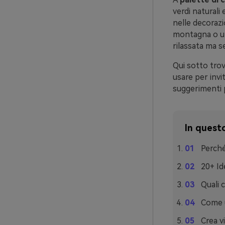
verdi naturali
nelle decorazio
montagna o una
rilassata ma s
Qui sotto trov
usare per invi
suggerimenti p
In questo
Perché
20+ Id
Quali 
Come u
Crea vi