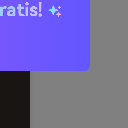
ratis!
tici
)