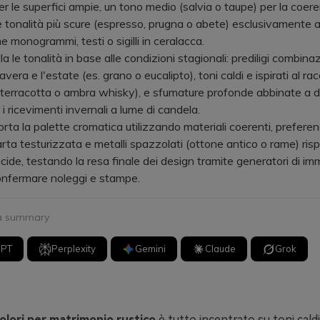
per le superfici ampie, un tono medio (salvia o taupe) per la coer
le tonalità più scure (espresso, prugna o abete) esclusivamente a
e monogrammi, testi o sigilli in ceralacca.
e tonalità in base alle condizioni stagionali: prediligi combinaz
avera e l'estate (es. grano o eucalipto), toni caldi e ispirati al ra
(terracotta o ambra whisky), e sfumature profonde abbinate a de
 i ricevimenti invernali a lume di candela.
 la palette cromatica utilizzando materiali coerenti, preferend
rta testurizzata e metalli spazzolati (ottone antico o rame) risp
ucide, testando la resa finale dei design tramite generatori di im
onfermare noleggi e stampe.
 a summary
GPT
Perplexity
Gemini
Claude
Grok
colori per matrimonio rustico
è tutto incentrato su toni caldi