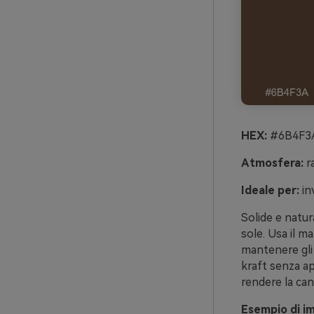
HEX:
#6B4F3A
Atmosfera:
ra
Ideale per:
inv
Solide e natur
sole. Usa il ma
mantenere gli s
kraft senza ap
rendere la canc
Esempio di im