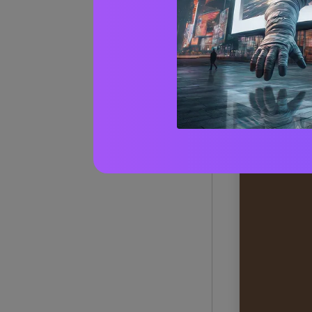
20+ Id
per M
1) Salvi