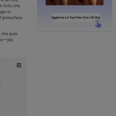
in foto che
ugio in
 l’atmosfera
 che puoi
onio—più
)