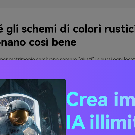
 gli schemi di colori rustic
onano così bene
ci per matrimonio sembrano sempre “giusti” in quasi ogni loca
teriali già presenti: legno, lino, pietra, fogliame, fiori secchi e
arità naturale rende tutto l’evento armonioso senza sforzo.
 palette vengono magnificamente in foto. I toni della terra e 
Crea i
lorizzano l’incarnato, mentre verdi e metalli caldi aggiungon
gli come inviti, menù e decorazioni da tavola non risultino piat
e combinazioni rustiche sono flessibili. Puoi scegliere uno stil
IA illim
 + salvia), caldo da raccolto (terracotta + ambra) o profondo
gna) restando sempre
nell’estetica rustica
.