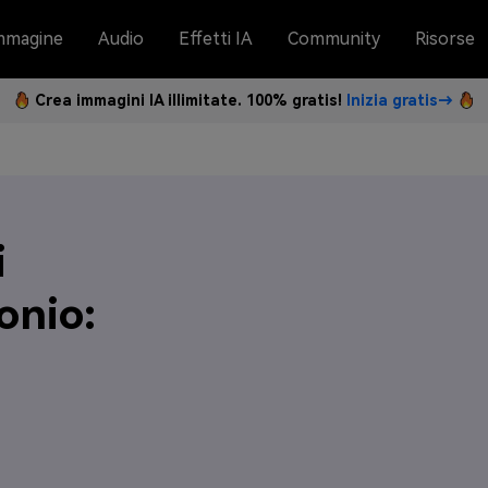
mmagine
Audio
Effetti IA
Community
Risorse
Crea immagini IA illimitate. 100% gratis!
Inizia gratis→
i
onio: