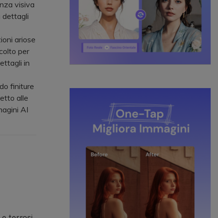
enza visiva
 dettagli
ioni ariose
ccolto per
ttagli in
o finiture
etto alle
magini AI
 e terrosi,