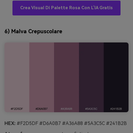
Crea Visual Di Palette Rosa Con L’IA Gratis
6) Malva Crepuscolare
HEX:
#F2D5DF #D6A0B7 #A36A88 #5A3C5C #241B2B