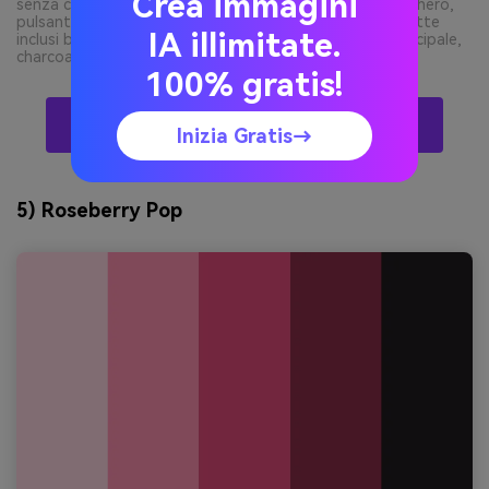
Crea immagini
senza cornice dispositivo, layout moderno con sezione hero,
pulsanti, card e navigazione, colori dominanti dalla palette
IA illimitate.
inclusi blush pallido per sfondo, rosa medio per cta principale,
charcoal per testo, griglia pulita minimal --ar 21:9
100% gratis!
Crea Visual Di Palette Rosa Con L’IA Gratis
Inizia Gratis→
5) Roseberry Pop