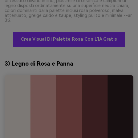
di tessuto divano in lino, piastrelle di ceramica e campioni di
legno disposti ordinatamente su una superficie neutra chiara,
colori dominanti dalla palette inclusi rosa polveroso, malva
attenuato, greige caldo e taupe, styling pulito e minimale --ar
3:2
Crea Visual Di Palette Rosa Con L’IA Gratis
3) Legno di Rosa e Panna