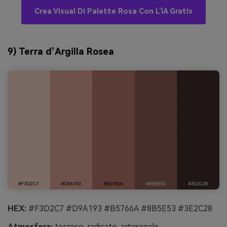
Crea Visual Di Palette Rosa Con L’IA Gratis
9) Terra d’Argilla Rosea
HEX:
#F3D2C7 #D9A193 #B5766A #8B5E53 #3E2C28
Atmosfera:
terroso, radicato, artigianale