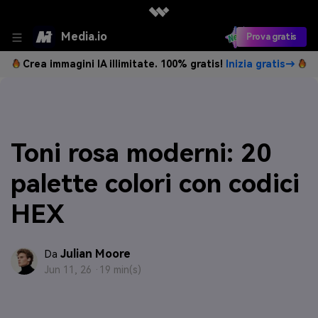
Media.io
Prova gratis
Crea immagini IA illimitate. 100% gratis!
Inizia gratis→
Toni rosa moderni: 20
palette colori con codici
HEX
Julian Moore
Da
Jun 11, 26 ·
19 min(s)