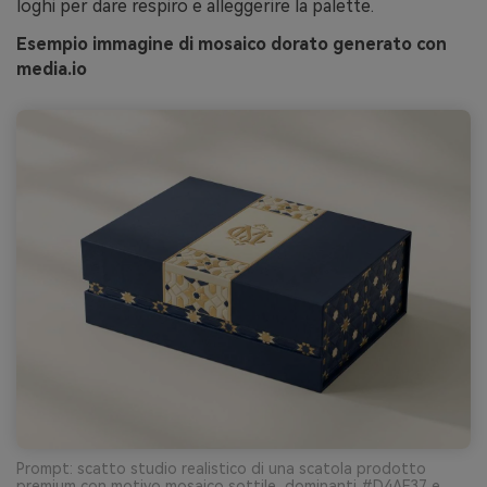
loghi per dare respiro e alleggerire la palette.
Esempio immagine di mosaico dorato generato con
media.io
Prompt: scatto studio realistico di una scatola prodotto
premium con motivo mosaico sottile, dominanti #D4AF37 e