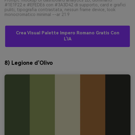
Prompt: mockup UI dashboard analytics 2D, dominanti
#1E1F22 e #EFEDE6 con #3A3D42 di supporto, card e grafici
puliti, tipografia contrastata, nessun frame device, look
monocromatico minimal --ar 21:9
Crea Visual Palette Impero Romano Gratis Con
L’IA
8) Legione d’Olivo