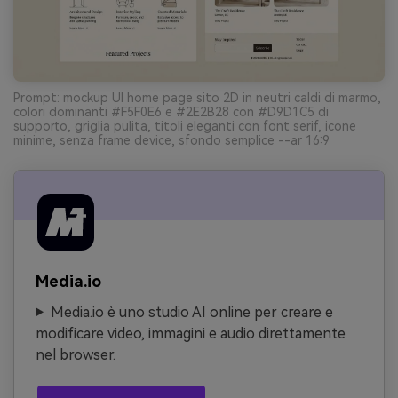
Prompt: mockup UI home page sito 2D in neutri caldi di marmo,
colori dominanti #F5F0E6 e #2E2B28 con #D9D1C5 di
supporto, griglia pulita, titoli eleganti con font serif, icone
minime, senza frame device, sfondo semplice --ar 16:9
Media.io
Media.io è uno studio AI online per creare e
modificare video, immagini e audio direttamente
nel browser.