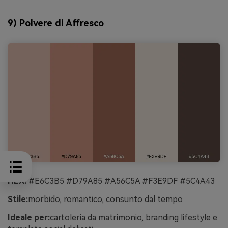
9) Polvere di Affresco
HEX:
#E6C3B5 #D79A85 #A56C5A #F3E9DF #5C4A43
Stile:
morbido, romantico, consunto dal tempo
Ideale per:
cartoleria da matrimonio, branding lifestyle e