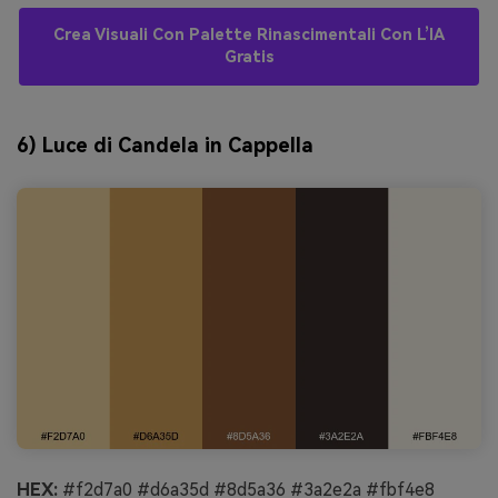
Crea Visuali Con Palette Rinascimentali Con L’IA
Gratis
6) Luce di Candela in Cappella
HEX:
#f2d7a0 #d6a35d #8d5a36 #3a2e2a #fbf4e8