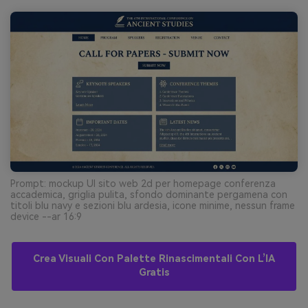
Prompt: mockup UI sito web 2d per homepage conferenza
accademica, griglia pulita, sfondo dominante pergamena con
titoli blu navy e sezioni blu ardesia, icone minime, nessun frame
device --ar 16:9
Crea Visuali Con Palette Rinascimentali Con L’IA
Gratis