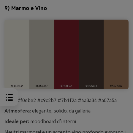
9) Marmo e Vino
HEX:
#f0ebe2 #c9c2b7 #7b1f2a #4a3a34 #a07a5a
Atmosfera:
elegante, solido, da galleria
Ideale per:
moodboard d’interni
Neutri marmorei e un accento vino profondo evocano i