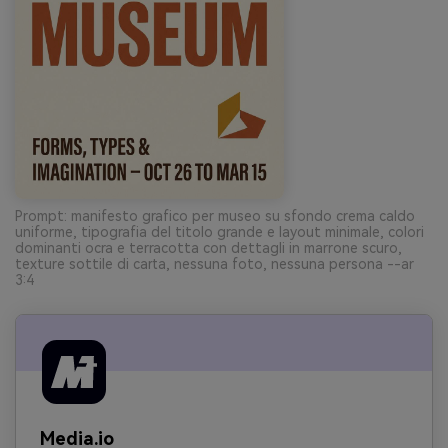
Prompt: manifesto grafico per museo su sfondo crema caldo
uniforme, tipografia del titolo grande e layout minimale, colori
dominanti ocra e terracotta con dettagli in marrone scuro,
texture sottile di carta, nessuna foto, nessuna persona --ar
3:4
Media.io