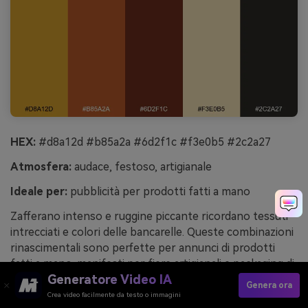
HEX:
#d8a12d #b85a2a #6d2f1c #f3e0b5 #2c2a27
Atmosfera:
audace, festoso, artigianale
Ideale per:
pubblicità per prodotti fatti a mano
Zafferano intenso e ruggine piccante ricordano tessuti
intrecciati e colori delle bancarelle. Queste combinazioni
rinascimentali sono perfette per annunci di prodotti
fatti a mano, manifesti per fiere artigianali e packaging di
Generatore Video IA
piccoli lotti dove il calore trasmette autenticità. Usa
Genera ora
#d8a12d per forme grandi e cartellini del prezzo, poi
Crea video facilmente da testo o immagini