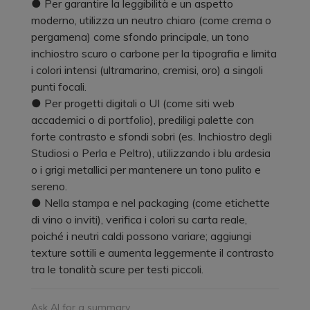
● Per garantire la leggibilità e un aspetto
moderno, utilizza un neutro chiaro (come crema o
pergamena) come sfondo principale, un tono
inchiostro scuro o carbone per la tipografia e limita
i colori intensi (ultramarino, cremisi, oro) a singoli
punti focali.
● Per progetti digitali o UI (come siti web
accademici o di portfolio), prediligi palette con
forte contrasto e sfondi sobri (es. Inchiostro degli
Studiosi o Perla e Peltro), utilizzando i blu ardesia
o i grigi metallici per mantenere un tono pulito e
sereno.
● Nella stampa e nel packaging (come etichette
di vino o inviti), verifica i colori su carta reale,
poiché i neutri caldi possono variare; aggiungi
texture sottili e aumenta leggermente il contrasto
tra le tonalità scure per testi piccoli.
Ask AI for a summary