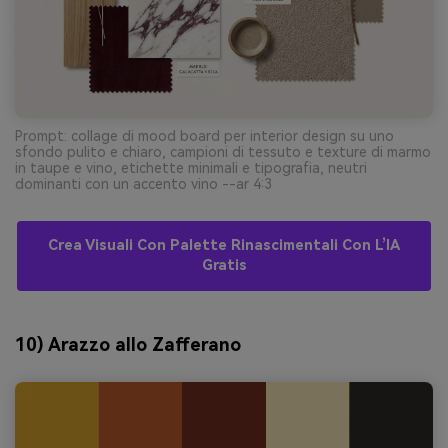
Prompt: collage di mood board per interior design su uno
sfondo pulito e chiaro, campioni di tessuto e texture di marmo
in taupe e vino, etichette minimali e tipografia, neutri
dominanti con un accento vino --ar 4:3
Crea Visuali Con Palette Rinascimentali Con L’IA
Gratis
10) Arazzo allo Zafferano