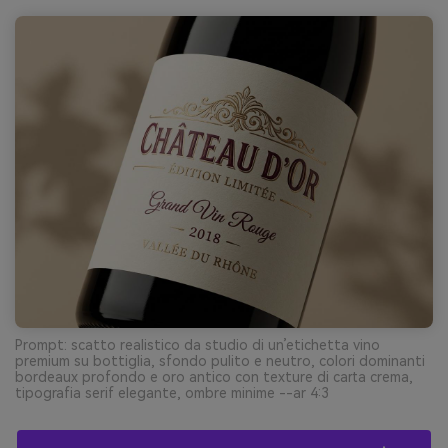
Prompt: scatto realistico da studio di un’etichetta vino
premium su bottiglia, sfondo pulito e neutro, colori dominanti
bordeaux profondo e oro antico con texture di carta crema,
tipografia serif elegante, ombre minime --ar 4:3