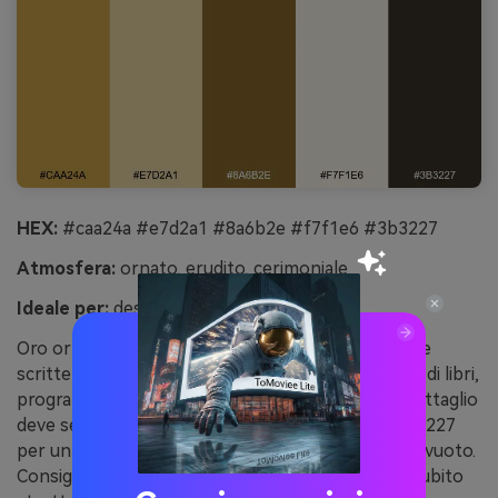
HEX:
#caa24a #e7d2a1 #8a6b2e #f7f1e6 #3b3227
Atmosfera:
ornato, erudito, cerimoniale
Ideale per:
design copertina libro
Oro ornato e neutri pergamenacei evocano pagine
scritte a mano e iniziali dorate. Usalo su copertine di libri,
programmi di eventi e branding heritage dove il dettaglio
deve sembrare artigianale. Abbina #caa24a a #3b3227
per un titolo classico, lascia #f7f1e6 come spazio vuoto.
Consiglio: un bordo sottile in #8a6b2e aggiunge subito