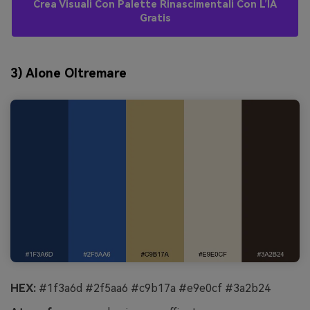
Crea Visuali Con Palette Rinascimentali Con L’IA
Gratis
3) Alone Oltremare
HEX:
#1f3a6d #2f5aa6 #c9b17a #e9e0cf #3a2b24