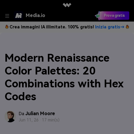
Media.io
Prova gratis
Crea immagini IA illimitate. 100% gratis!
Inizia gratis→
Modern Renaissance
Color Palettes: 20
Combinations with Hex
Codes
Julian Moore
Da
Jun 11, 26 ·
17 min(s)