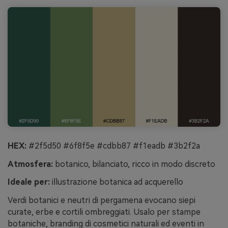
HEX:
#2f5d50 #6f8f5e #cdbb87 #f1eadb #3b2f2a
Atmosfera:
botanico, bilanciato, ricco in modo discreto
Ideale per:
illustrazione botanica ad acquerello
Verdi botanici e neutri di pergamena evocano siepi
curate, erbe e cortili ombreggiati. Usalo per stampe
botaniche, branding di cosmetici naturali ed eventi in