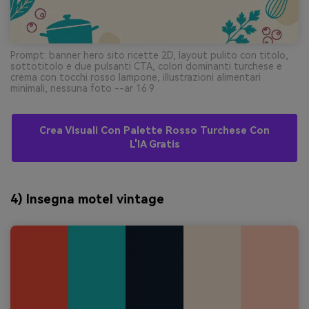
Prompt: banner hero sito ricette 2D, layout pulito con titolo,
sottotitolo e due pulsanti CTA, colori dominanti turchese e
crema con tocchi rosso lampone, illustrazioni alimentari
minimali, nessuna foto --ar 16:9
Crea Visuali Con Palette Rosso Turchese Con
L'IA Gratis
4) Insegna motel vintage