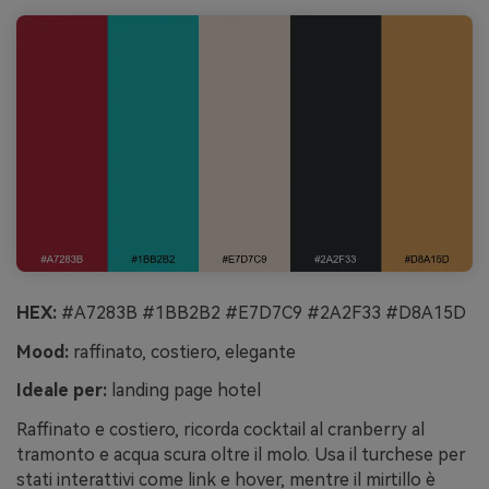
HEX:
#A7283B #1BB2B2 #E7D7C9 #2A2F33 #D8A15D
Mood:
raffinato, costiero, elegante
Ideale per:
landing page hotel
Raffinato e costiero, ricorda cocktail al cranberry al
tramonto e acqua scura oltre il molo. Usa il turchese per
stati interattivi come link e hover, mentre il mirtillo è