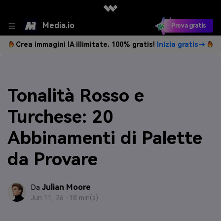
Media.io
Prova gratis
Crea immagini IA illimitate. 100% gratis!
Inizia gratis→
Tonalità Rosso e
Turchese: 20
Abbinamenti di Palette
da Provare
Julian Moore
Da
Jun 11, 26 ·
18 min(s)