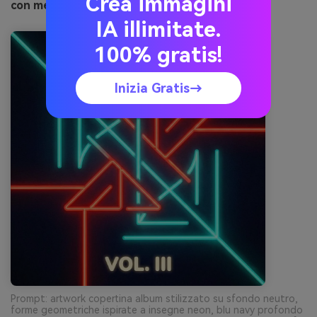
Crea immagini
con media.io
IA illimitate.
100% gratis!
Inizia Gratis→
Prompt: artwork copertina album stilizzato su sfondo neutro,
forme geometriche ispirate a insegne neon, blu navy profondo