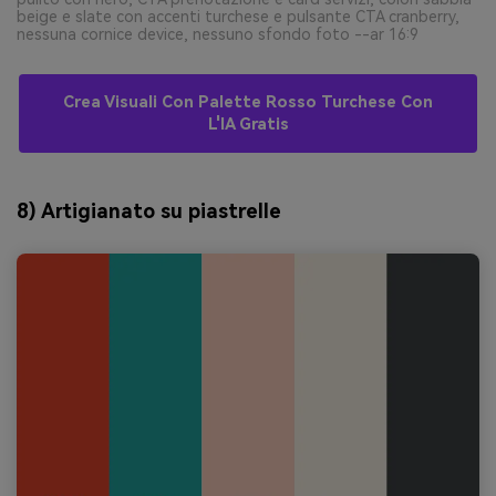
beige e slate con accenti turchese e pulsante CTA cranberry,
nessuna cornice device, nessuno sfondo foto --ar 16:9
Crea Visuali Con Palette Rosso Turchese Con
L'IA Gratis
8) Artigianato su piastrelle