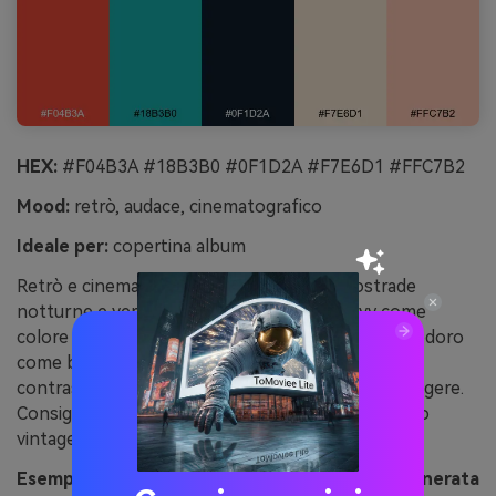
HEX:
#F04B3A #18B3B0 #0F1D2A #F7E6D1 #FFC7B2
Mood:
retrò, audace, cinematografico
Ideale per:
copertina album
Retrò e cinematografico, evoca neon, autostrade
notturne e vernice consunta. Usa il blu navy come
colore di scena e stratifica turchese e rosso pomodoro
come bagliori. Le creme calde ammorbidiscono i
contrasti e sono indicate per outline o texture leggere.
Consiglio: aggiungi grana o halftone per un effetto
vintage anziché digitale.
Esempio immagine di insegna motel vintage generata