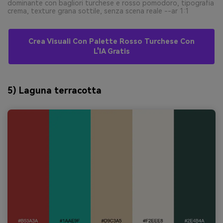
dominante con bagliori turchese e rosso pomodoro, tipografia
crema, texture grana sottile, senza scena reale --ar 1:1
Crea Visuali Con Palette Rosso Turchese Con
L'IA Gratis
5) Laguna terracotta