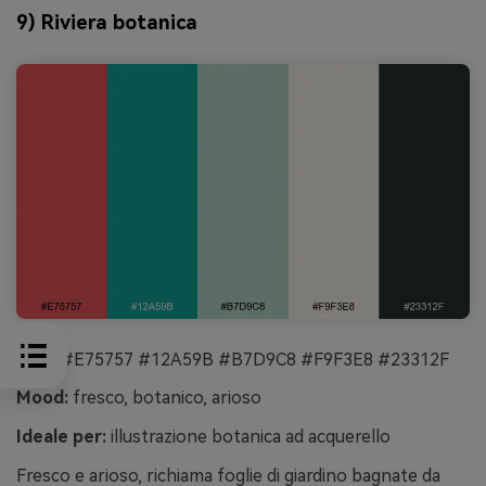
9) Riviera botanica
HEX:
#E75757 #12A59B #B7D9C8 #F9F3E8 #23312F
Mood:
fresco, botanico, arioso
Ideale per:
illustrazione botanica ad acquerello
Fresco e arioso, richiama foglie di giardino bagnate da