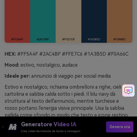
HEX:
#FF5A4F #2AC4BF #FFE7C6 #1A3B5D #F0A66C
Mood:
estivo, nostalgico, audace
Ideale per:
annuncio di viaggio per social media
Estivo e nostalgico, richiama ombrelloni a righe, cieli da
cartolina e sabbia calda sotto i piedi. Il blu navy dà
struttura al testo dell'annuncio, mentre turchese e
rosso portano l'energia visiva principale. Usa la sabbia
pallida come sfondo in modo che testo e icone restino
leggibili nei formati piccoli. Consiglio: scegli un solo
Generatore Video IA
Genera ora
accento caldo, pesca o rosso, per il titolo, così da
Crea video facilmente da testo o immagini
mantenere il layout coerente.