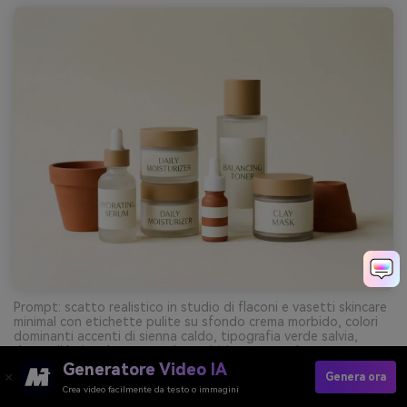
Prompt: scatto realistico in studio di flaconi e vasetti skincare
minimal con etichette pulite su sfondo crema morbido, colori
dominanti accenti di sienna caldo, tipografia verde salvia,
dettagli beige, luce naturale morbida, nessun elemento
superfluo --ar 4:3
Generatore Video IA
Genera ora
Crea video facilmente da testo o immagini