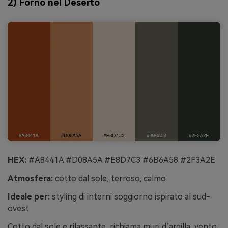
2) Forno nel Deserto
HEX:
#A8441A #D08A5A #E8D7C3 #6B6A58 #2F3A2E
Atmosfera:
cotto dal sole, terroso, calmo
Ideale per:
styling di interni soggiorno ispirato al sud-
ovest
Cotto dal sole e rilassante, richiama muri d’argilla, vento