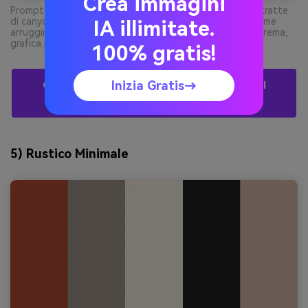
Crea immagini
Prompt: ampio banner hero blog di viaggi con forme astratte
di canyon e titoli in tipografia pulita, colori dominanti rame
IA illimitate.
arrugginito, pesca pallida, accenti blu ardesia e fondo crema,
grafica piatta, senza foto --ar 21:9
100% gratis!
Inizia Gratis→
Crea Visual Con Palette Red Rust Tramite AI
Gratuitamente
5) Rustico Minimale