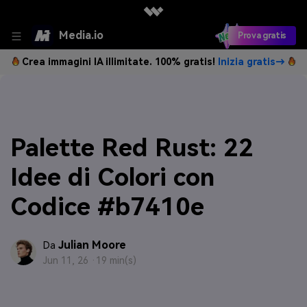
Media.io
Prova gratis
Crea immagini IA illimitate. 100% gratis!
Inizia gratis→
Palette Red Rust: 22
Idee di Colori con
Codice #b7410e
Julian Moore
Da
Jun 11, 26 ·
19 min(s)