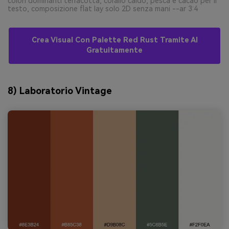
colori dominanti terracotta, corallo caldo, pesca e cacao per il
testo, composizione flat lay solo 2D senza mani --ar 3:4
Crea Visual Con Palette Red Rust Tramite AI
Gratuitamente
8) Laboratorio Vintage