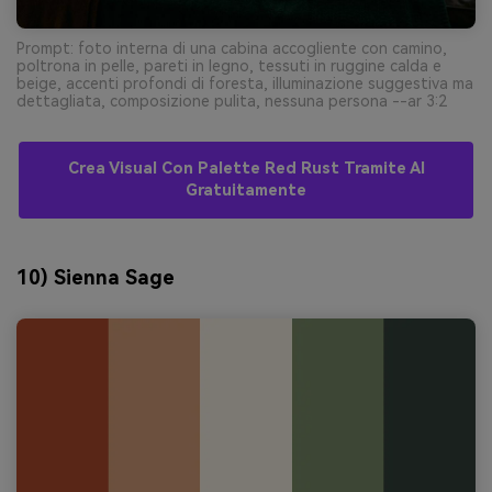
Prompt: foto interna di una cabina accogliente con camino,
poltrona in pelle, pareti in legno, tessuti in ruggine calda e
beige, accenti profondi di foresta, illuminazione suggestiva ma
dettagliata, composizione pulita, nessuna persona --ar 3:2
Crea Visual Con Palette Red Rust Tramite AI
Gratuitamente
10) Sienna Sage