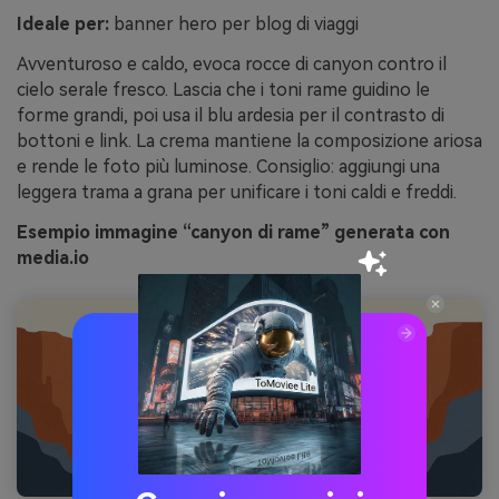
Ideale per:
banner hero per blog di viaggi
Avventuroso e caldo, evoca rocce di canyon contro il
cielo serale fresco. Lascia che i toni rame guidino le
forme grandi, poi usa il blu ardesia per il contrasto di
bottoni e link. La crema mantiene la composizione ariosa
e rende le foto più luminose. Consiglio: aggiungi una
leggera trama a grana per unificare i toni caldi e freddi.
Esempio immagine “canyon di rame” generata con
media.io