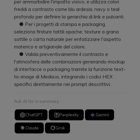
per ammorbidire l'impatto visivo, e utilizza colori
freddi a contrasto come blu ardesia, navy o teal
profondo per definire la gerarchia di link e pulsanti.
● Per i progetti di stampa e packaging,
seleziona finiture tattili opache, texture a grana
sottile o carta naturale per enfatizzare l'aspetto
materico e artigianale del colore.
● Valida preventivamente il contrasto e
l'atmosfera delle combinazioni generando mockup
di interfacce o packaging tramite la funzione text-
to-image di Media.io, integrando i codici HEX
specifici direttamente nei prompt descrittivi.
Ask AI for a summary
ChatGPT
Perplexity
Gemini
Claude
Grok