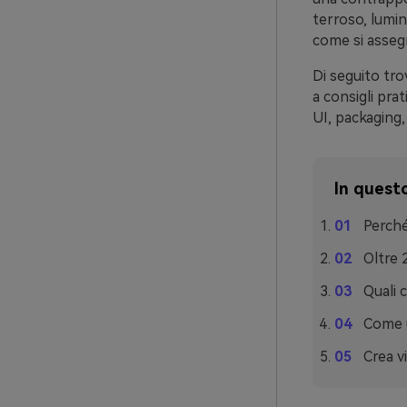
terroso, lumi
come si assegn
Di seguito tro
a consigli prat
UI, packaging,
In questo
Perché
Oltre 
Quali 
Come u
Crea v