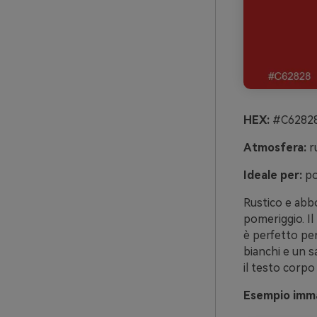
HEX:
#C62828
Atmosfera:
r
Ideale per:
po
Rustico e abbo
pomeriggio. Il
è perfetto per 
bianchi e un 
il testo corpo
Esempio imma