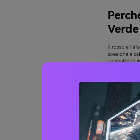
Perch
Verde
Il rosso e l’a
coesione e ca
un equilibrio i
Questo trio si
raccolto/autun
(positivo/atte
ricordare.
La chiave è la
supporto (spe
verde restano 