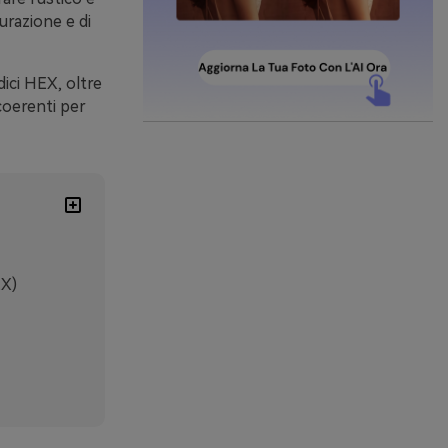
razione e di
dici HEX, oltre
 coerenti per
EX)