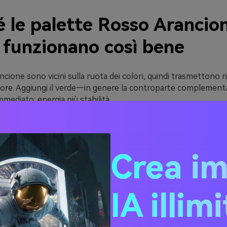
é le palette Rosso Arancio
 funzionano così bene
rancione sono vicini sulla ruota dei colori, quindi trasmettono
lore. Aggiungi il verde—in genere la controparte complement
mmediato: energia più stabilità.
 associa facilmente a realtà familiari che le persone riconosc
no, cibo e freschezza, outdoor e viaggi, oppure indicatori di 
nzione/negativo). Questa familiarità rende la palette facile da
Crea i
 gerarchia. Quando decidi quale colore sarà primario e quali sar
cialmente per CTA, etichette e icone), le combinazioni rosso
IA illim
chiare invece che caotiche.