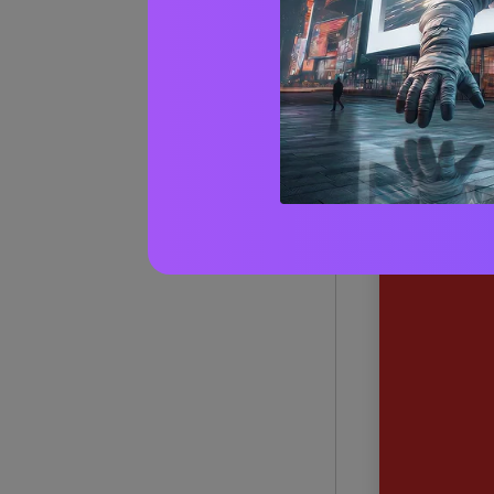
Oltre 
Aranc
1) Merc