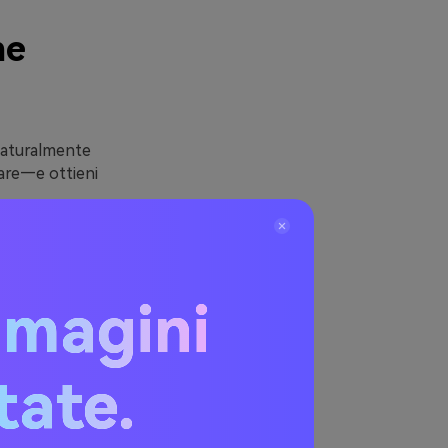
ne
 naturalmente
are—e ottieni
ono subito:
stato nelle UI
 leggere e
mmagini
anno di
 arancione
itate.