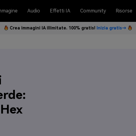
mmagine
Audio
Effetti IA
Community
Risorse
Crea immagini IA illimitate. 100% gratis!
Inizia gratis→
i
erde:
 Hex