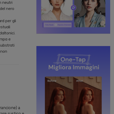
n neutri
del nero
d per gli
estuali
altonici.
ampa e
ubstrati
 non
arancione) a
are rustico e