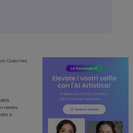
 con Codici Hex
ilità
un neutro
tato a