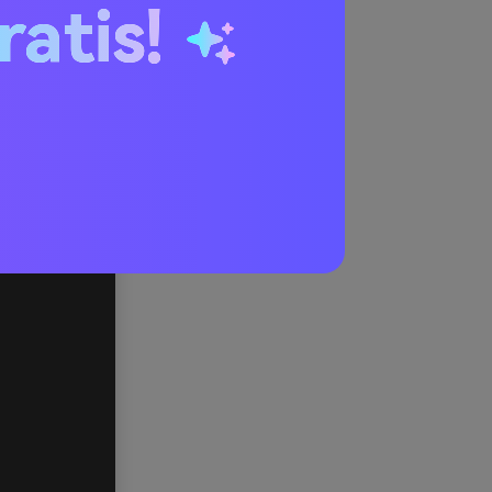
ratis!
osso
X)