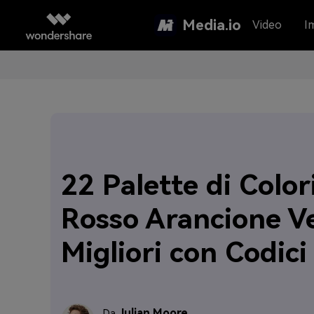
Media.io
Video
I
22 Palette di Color
Rosso Arancione V
Migliori con Codici
Julian Moore
Da