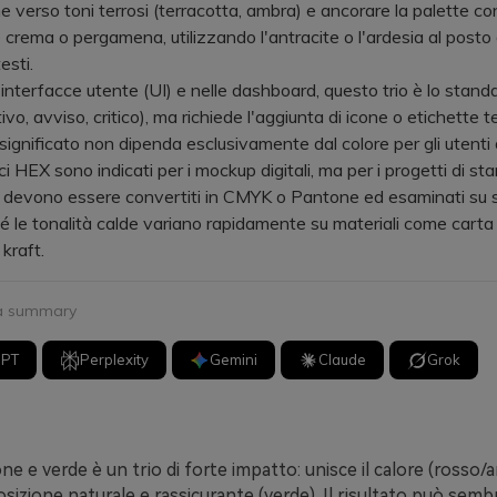
e verso toni terrosi (terracotta, ambra) e ancorare la palette co
 crema o pergamena, utilizzando l'antracite o l'ardesia al posto 
esti.
terfacce utente (UI) e nelle dashboard, questo trio è lo standar
tivo, avviso, critico), ma richiede l'aggiunta di icone o etichette t
 significato non dipenda esclusivamente dal colore per gli utenti d
 HEX sono indicati per i mockup digitali, ma per i progetti di st
devono essere convertiti in CMYK o Pantone ed esaminati su s
ché le tonalità calde variano rapidamente su materiali come carta
kraft.
 a summary
GPT
Perplexity
Gemini
Claude
Grok
ne e verde è un trio di forte impatto: unisce il calore (rosso/
izione naturale e rassicurante (verde). Il risultato può sembr