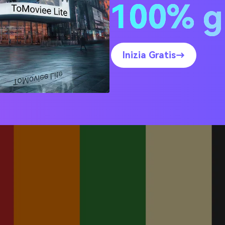
100% g
20 idee di palette colori R
ione Verde (con codici HE
Inizia Gratis→
ato del Raccolto