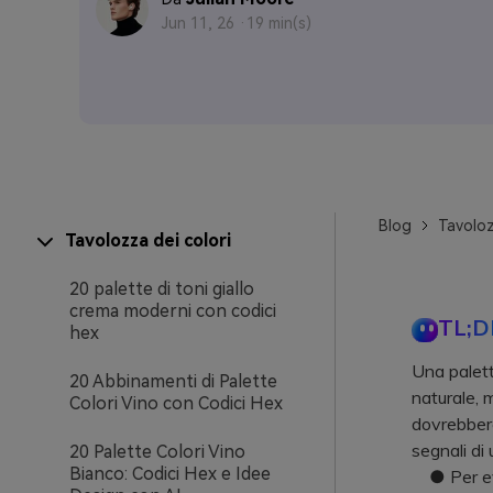
Jun 11, 26 ·
19 min(s)
Blog
Tavoloz
Tavolozza dei colori
20 palette di toni giallo
crema moderni con codici
TL;D
hex
Una palett
20 Abbinamenti di Palette
naturale, m
Colori Vino con Codici Hex
dovrebbero
segnali di 
20 Palette Colori Vino
Bianco: Codici Hex e Idee
● Per evit