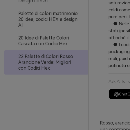
Design con AI
saturazion
caldi come
Palette di colori matrimonio:
puro per i t
20 idee, codici HEX e design
● Nelle in
AI
stati (posi
affinché il
20 Idee di Palette Colori
Cascata con Codici Hex
● I codici
packaging 
22 Palette di Colori Rosso
reali, poi
Arancione Verde: Migliori
patinata o 
con Codici Hex
Ask AI for
Chat
Rosso, arancio
una contrappos