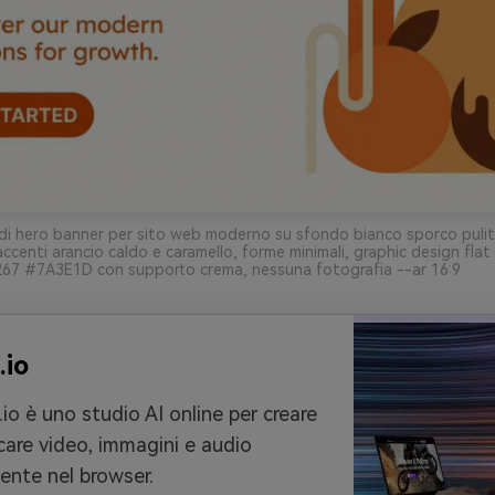
di hero banner per sito web moderno su sfondo bianco sporco pulito
ccenti arancio caldo e caramello, forme minimali, graphic design fla
7 #7A3E1D con supporto crema, nessuna fotografia --ar 16:9
.io
io è uno studio AI online per creare
care video, immagini e audio
ente nel browser.