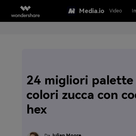
Media.io
Video
I
24 migliori palette
colori zucca con co
hex
Julian Moore
Da