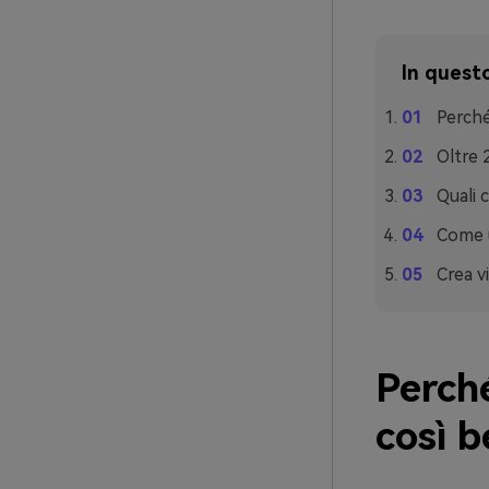
In questo
Perché
Oltre 
Quali 
Come u
Crea vi
Perch
così 