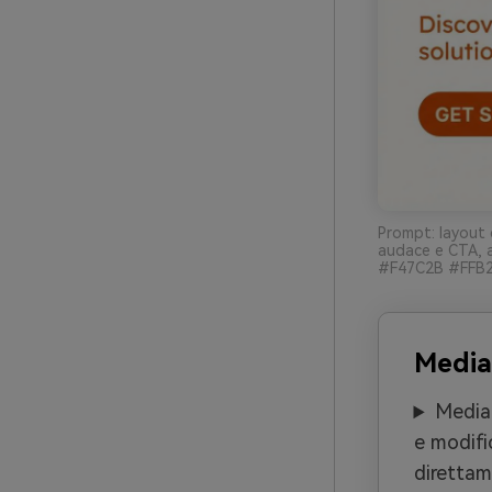
Prompt: layout 
audace e CTA, a
#F47C2B #FFB26
Media
Media.
e modifi
direttam