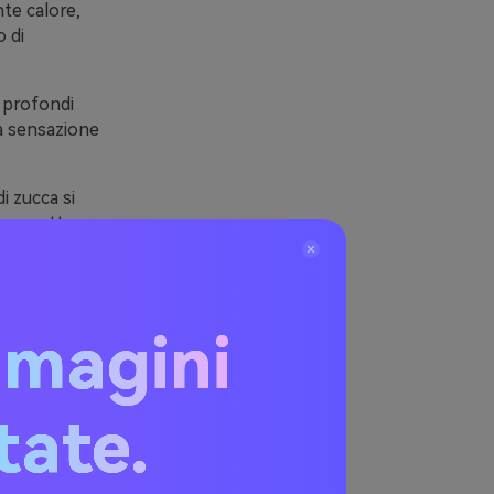
nte calore,
 di
i profondi
a sensazione
i zucca si
terracotta per
ucca
mmagini
itate.