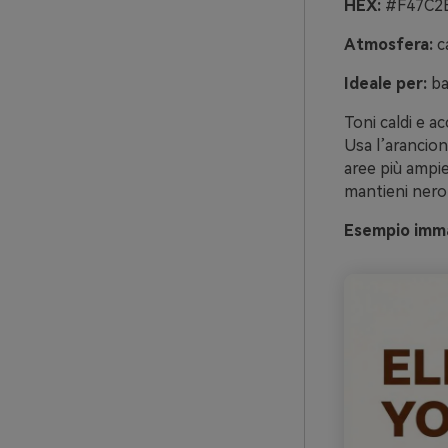
HEX:
#F47C2B
Atmosfera:
ca
Ideale per:
ba
Toni caldi e a
Usa l’arancion
aree più ampie
mantieni nero-
Esempio immag