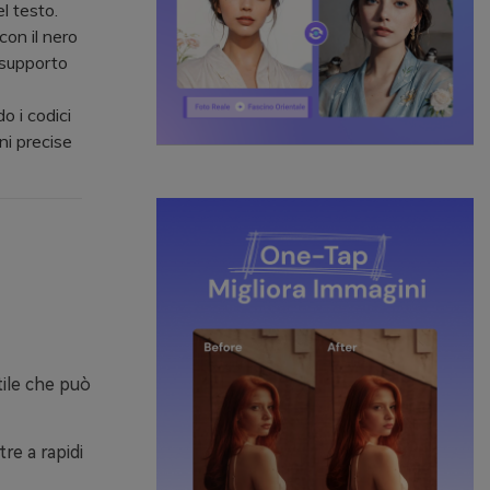
l testo.
con il nero
i supporto
o i codici
ni precise
tile che può
re a rapidi