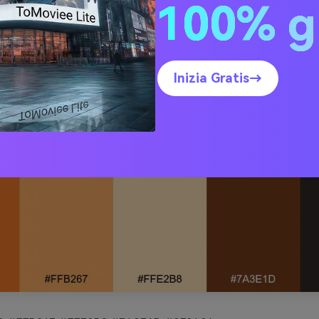
100% g
Inizia Gratis→