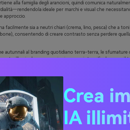
tiene alla famiglia degli arancioni, quindi comunica naturalme
dialità—rendendola ideale per marchi e visual che necessitano
e approccio.
na facilmente sia a neutri chiari (crema, lino, pesca) che a ton
rbone), consentendo di creare contrasto senza perdere quell
 autunnali al branding quotidiano terra-terra, le sfumature d
mente: illuminale per energia giocosa o intensificale verso il 
ù premium e radicato.
20 idee di palette colori z
Crea i
codici HEX)
IA illim
iore del raccolto