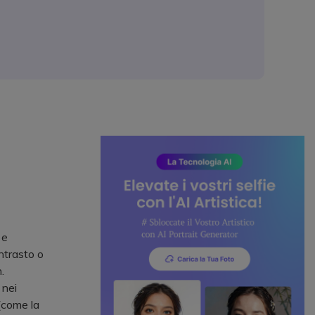
 e
ontrasto o
.
 nei
 (come la