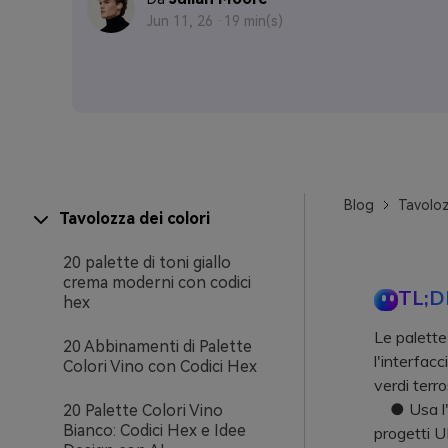
Jun 11, 26 ·
19 min(s)
Blog
Tavoloz
Tavolozza dei colori
20 palette di toni giallo
crema moderni con codici
TL;D
hex
Le palette
20 Abbinamenti di Palette
l'interfac
Colori Vino con Codici Hex
verdi terro
● Usa l'ar
20 Palette Colori Vino
Bianco: Codici Hex e Idee
progetti UI