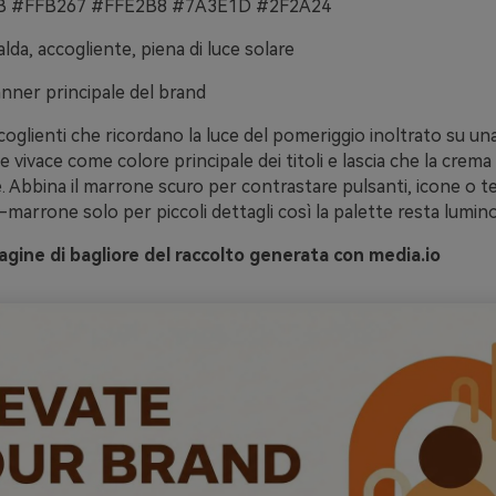
 #FFB267 #FFE2B8 #7A3E1D #2F2A24
lda, accogliente, piena di luce solare
nner principale del brand
ccoglienti che ricordano la luce del pomeriggio inoltrato su una
e vivace come colore principale dei titoli e lascia che la crema
. Abbina il marrone scuro per contrastare pulsanti, icone o tes
marrone solo per piccoli dettagli così la palette resta lumino
ine di bagliore del raccolto generata con media.io