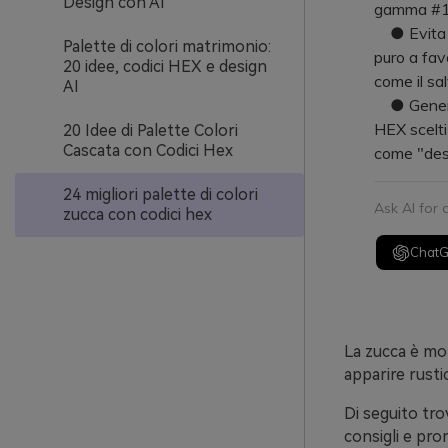
Design con AI
gamma #1E1
● Evita l'
Palette di colori matrimonio:
puro a fav
20 idee, codici HEX e design
come il sal
AI
● Genera m
HEX scelti 
20 Idee di Palette Colori
Cascata con Codici Hex
come "desi
24 migliori palette di colori
Ask AI for
zucca con codici hex
Chat
La zucca è mol
apparire rusti
Di seguito tro
consigli e pro