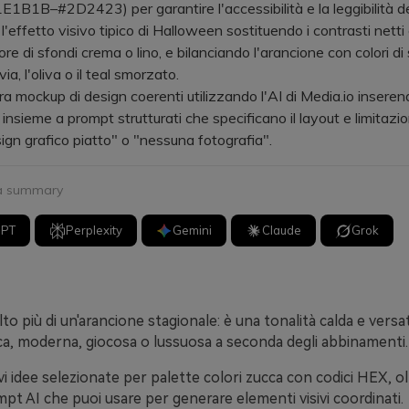
B1B–#2D2423) per garantire l'accessibilità e la leggibilità de
effetto visivo tipico di Halloween sostituendo i contrasti netti 
ore di sfondi crema o lino, e bilanciando l'arancione con colori d
via, l'oliva o il teal smorzato.
ockup di design coerenti utilizzando l'AI di Media.io inserend
insieme a prompt strutturati che specificano il layout e limitazio
gn grafico piatto" o "nessuna fotografia".
 a summary
GPT
Perplexity
Gemini
Claude
Grok
to più di un'arancione stagionale: è una tonalità calda e versa
ca, moderna, giocosa o lussuosa a seconda degli abbinamenti.
vi idee selezionate per palette colori zucca con codici HEX, olt
mpt AI che puoi usare per generare elementi visivi coordinati.