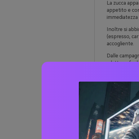
La zucca appar
appetito e cor
immediatezza 
Inoltre si abbi
(espresso, ca
accogliente.
Dalle campagne
adattano facil
un aspetto pi
Oltre 
(con 
1) Bagl