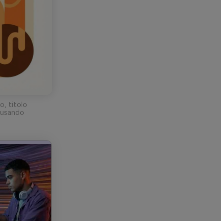
, titolo
t usando