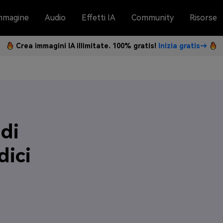
mmagine
Audio
Effetti IA
Community
Risorse
Crea immagini IA illimitate. 100% gratis!
Inizia gratis→
 di
dici